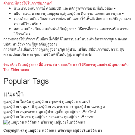
คำถามที่ควรใช้ในการสัมภาษณ์:
•
แนะนำประสบการณ์ คุณสมบัติ และหลักสูตรการอบรมที่เกี่ยวข้อง •
อธิบายแนวทางการดูแลผู้สูงอายุ/ดูแลผู้ป่วย กิจกรรม และแผนการดูแล •
ตอบคำถามเกี่ยวกับสถานการณ์สมมติ แสดงให้เห็นถึงทักษะการแก้ปัญหาและ
ความมีไหวพริบ •
สอบถามเกี่ยวกับความสัมพันธ์กับผู้สูงอายุ วิธีการสื่อสาร และการสร้างความ
ไว้วางใจ •
การทดลองใช้บริการ เป็นอีกหนึ่งวิธีที่ดีในการประเมินประสิทธิภาพการดูแล สังเกต
ปฏิสัมพันธ์ระหว่างผู้ดูแลกับผู้สูงอายุ
การตัดสินใจเลือกบริการดูแลผู้สูงอายุ/ดูแลผู้ป่วย เปรียบเสมือนการมอบความสุข
ความปลอดภัย และคุณภาพชีวิตที่ดีให้กับผู้สูงอายุที่ท่านรัก
ร่วมสร้างสังคมผู้สูงอายุที่มีความสุข ปลอดภัย และได้รับการดูแลอย่างมีคุณภาพกับ
ThaiElder นะคะ
Popular Tags
แนะนำ
ดูแลผู้ป่วย ใกล้ฉัน
ดูแลผู้ป่วย กรุงเทพ
ดูแลผู้ป่วย นนทบุรี
ดูแลผู้ป่วย ปทุมธานี
ดูแลผู้ป่วย สมุทรปราการ
ดูแลผู้ป่วย นครปฐม
ดูแลผู้ป่วย สมุทรสาคร
ดูแลผู้ป่วย ภูเก็ต
ดูแลผู้ป่วย เชียงใหม่
ดูแลผู้ป่วย โคราช
ดูแลผู้ป่วย ขอนแก่น
ดูแลผู้ป่วย เชียงราย
Copyright © ดูแลผู้ป่วย ทวีวัฒนา บริการดูแลผู้ป่วยในทวีวัฒนา