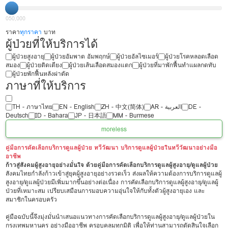
0
50,000
ราคา
ทุกราคา
บาท
ผู้ป่วยที่ให้บริการได้
ผู้ป่วยสูงอายุ
ผู้ป่วยอัมพาต อัมพฤกษ์
ผู้ป่วยอัลไซเมอร์
ผู้ป่วยโรคหลอดเลือด
สมอง
ผู้ป่วยติดเตียง
ผู้ป่วยเส้นเลือดสมองแตก
ผู้ป่วยที่มาพักฟื้นทำแผลกดทับ
ผู้ป่วยพักฟื้นหลังผ่าตัด
ภาษาที่ให้บริการ
TH - ‏ภาษาไทย
EN - English
ZH - 中文(简体)
‏AR - ‏العربية‏
DE -
Deutsch
ID - Bahara
JP - 日本語
MM - Burmese
more
less
คู่มือการคัดเลือกบริการดูแลผู้ป่วย ทวีวัฒนา บริการดูแลผู้ป่วยในทวีวัฒนาอย่างมือ
อาชีพ
ก้าวสู่สังคมผู้สูงอายุอย่างมั่นใจ ด้วยคู่มือการคัดเลือกบริการดูแลผู้สูงอายุ/ดูแลผู้ป่วย
สังคมไทยกำลังก้าวเข้าสู่ยุคผู้สูงอายุอย่างรวดเร็ว ส่งผลให้ความต้องการบริการดูแลผู้
สูงอายุ/ดูแลผู้ป่วยมีเพิ่มมากขึ้นอย่างต่อเนื่อง การคัดเลือกบริการดูแลผู้สูงอายุ/ดูแลผู้
ป่วยที่เหมาะสม เปรียบเสมือนการมอบความอุ่นใจให้กับทั้งตัวผู้สูงอายุเอง และ
สมาชิกในครอบครัว
คู่มือฉบับนี้จึงมุ่งมั่นนำเสนอแนวทางการคัดเลือกบริการดูแลผู้สูงอายุ/ดูแลผู้ป่วยใน
กรุงเทพมหานคร อย่างมืออาชีพ ครอบคลุมทุกมิติ เพื่อให้ท่านสามารถตัดสินใจเลือก