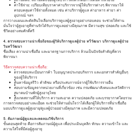
•
ค่าใช้จ่าย: เปรียบเทียบราคาค่าบริการจากผู้ให้บริการต่างๆ พิจารณาให้
ครอบคลุมค่าใช้จ่ายทั้งหมด เช่น ค่าบริการผู้ดูแล ค่าอาหาร ค่ายา ค่า
อุปกรณ์ ฯลฯ
การวางแผนและตัดสินใจเลือกบริการดูแลผู้สูงอายุอย่างรอบคอบ จะช่วยให้ท่าน
มั่นใจว่าผู้สูงอายุที่ท่านรักได้รับการดูแลอย่างมีคุณภาพ มีความสุข ปลอดภัย และใช้
ชีวิตอย่างสมศักดิ์ศรี
4. ตรวจสอบความน่าเชื่อถือของผู้ให้บริการดูแลผู้ป่วย ทวีวัฒนา บริการดูแลผู้ป่วย
ในทวีวัฒนา
ชื่อเสียง ความน่าเชื่อถือ และมาตรฐานการบริการ ล้วนเป็นปัจจัยสำคัญที่ควร
พิจารณา
วิธีตรวจสอบความน่าเชื่อถือ:
•
ตรวจสอบทะเบียนการค้า ใบอนุญาตประกอบกิจการ และเอกสารสำคัญอื่นๆ
ของผู้ให้บริการ
•
ค้นหาข้อมูลรีวิว คำติชม หรือประสบการณ์จากผู้ใช้บริการรายอื่น
•
สอบถามข้อมูลจากหน่วยงานที่เกี่ยวข้อง เช่น กรมพัฒนาสังคมและสวัสดิการ
สมาคมบ้านพักผู้สูงอายุไทย
•
สังเกตสถานที่ให้บริการ ความสะอาด ความปลอดภัย และบรรยากาศโดยรวม
•
การตรวจสอบอย่างละเอียด จะช่วยให้ท่านมั่นใจว่าได้เลือกผู้ให้บริการที่น่าเชื่อถือ
มอบบริการดูแลผู้สูงอายุ/ดูแลผู้ป่วยอย่างมีคุณภาพ และมีความปลอดภัย
5. สัมภาษณ์ผู้ดูแลและทดลองใช้บริการ
ขั้นตอนสุดท้าย คือการสัมภาษณ์ผู้ดูแล เพื่อประเมินบุคลิก ทักษะ ความเข้าใจ และ
ความใส่ใจที่มีต่อผู้สูงอายุ