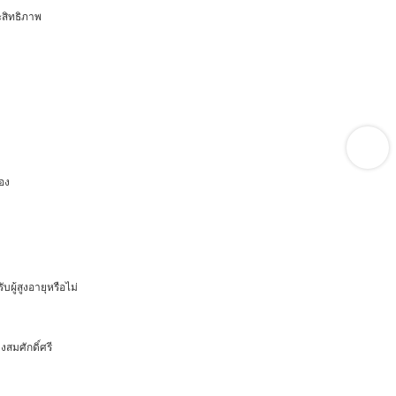
ะสิทธิภาพ
อง
ู้สูงอายุหรือไม่
สมศักดิ์ศรี