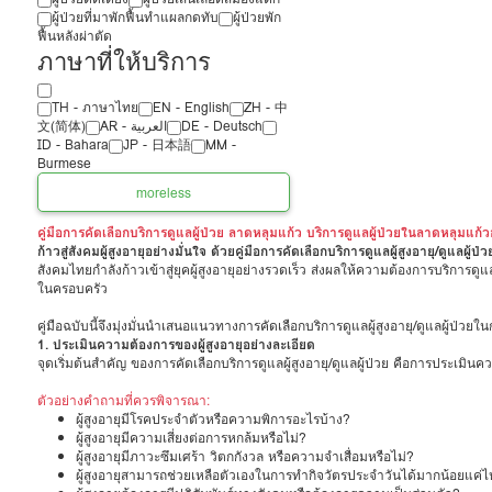
ผู้ป่วยที่มาพักฟื้นทำแผลกดทับ
ผู้ป่วยพัก
ฟื้นหลังผ่าตัด
ภาษาที่ให้บริการ
TH - ‏ภาษาไทย
EN - English
ZH - 中
文(简体)
‏AR - ‏العربية‏
DE - Deutsch
ID - Bahara
JP - 日本語
MM -
Burmese
more
less
คู่มือการคัดเลือกบริการดูแลผู้ป่วย ลาดหลุมแก้ว บริการดูแลผู้ป่วยในลาดหลุมแก้ว
ก้าวสู่สังคมผู้สูงอายุอย่างมั่นใจ ด้วยคู่มือการคัดเลือกบริการดูแลผู้สูงอายุ/ดูแลผู้ป่ว
สังคมไทยกำลังก้าวเข้าสู่ยุคผู้สูงอายุอย่างรวดเร็ว ส่งผลให้ความต้องการบริการดูแลผ
ในครอบครัว
คู่มือฉบับนี้จึงมุ่งมั่นนำเสนอแนวทางการคัดเลือกบริการดูแลผู้สูงอายุ/ดูแลผู้ป
1. ประเมินความต้องการของผู้สูงอายุอย่างละเอียด
จุดเริ่มต้นสำคัญ ของการคัดเลือกบริการดูแลผู้สูงอายุ/ดูแลผู้ป่วย คือการประเม
ตัวอย่างคำถามที่ควรพิจารณา:
ผู้สูงอายุมีโรคประจำตัวหรือความพิการอะไรบ้าง?
ผู้สูงอายุมีความเสี่ยงต่อการหกล้มหรือไม่?
ผู้สูงอายุมีภาวะซึมเศร้า วิตกกังวล หรือความจำเสื่อมหรือไม่?
ผู้สูงอายุสามารถช่วยเหลือตัวเองในการทำกิจวัตรประจำวันได้มากน้อยแค่