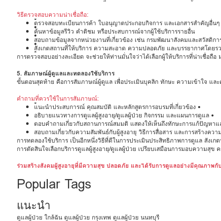
วิธีตรวจสอบความน่าเชื่อถือ:
•
ตรวจสอบทะเบียนการค้า ใบอนุญาตประกอบกิจการ และเอกสารสำคัญอื่นๆ ขอ
•
ค้นหาข้อมูลรีวิว คำติชม หรือประสบการณ์จากผู้ใช้บริการรายอื่น
•
สอบถามข้อมูลจากหน่วยงานที่เกี่ยวข้อง เช่น กรมพัฒนาสังคมและสวัสดิการ
•
สังเกตสถานที่ให้บริการ ความสะอาด ความปลอดภัย และบรรยากาศโดยร
•
การตรวจสอบอย่างละเอียด จะช่วยให้ท่านมั่นใจว่าได้เลือกผู้ให้บริการที่น่าเชื่อถื
5. สัมภาษณ์ผู้ดูแลและทดลองใช้บริการ
ขั้นตอนสุดท้าย คือการสัมภาษณ์ผู้ดูแล เพื่อประเมินบุคลิก ทักษะ ความเข้าใจ และควา
คำถามที่ควรใช้ในการสัมภาษณ์:
•
แนะนำประสบการณ์ คุณสมบัติ และหลักสูตรการอบรมที่เกี่ยวข้อง •
อธิบายแนวทางการดูแลผู้สูงอายุ/ดูแลผู้ป่วย กิจกรรม และแผนการดูแล •
ตอบคำถามเกี่ยวกับสถานการณ์สมมติ แสดงให้เห็นถึงทักษะการแก้ปัญหาแ
สอบถามเกี่ยวกับความสัมพันธ์กับผู้สูงอายุ วิธีการสื่อสาร และการสร้างควา
การทดลองใช้บริการ เป็นอีกหนึ่งวิธีที่ดีในการประเมินประสิทธิภาพการดูแล สังเกตปฏิ
การตัดสินใจเลือกบริการดูแลผู้สูงอายุ/ดูแลผู้ป่วย เปรียบเสมือนการมอบความสุข ควา
ร่วมสร้างสังคมผู้สูงอายุที่มีความสุข ปลอดภัย และได้รับการดูแลอย่างมีคุณภาพก
Popular Tags
แนะนำ
ดูแลผู้ป่วย ใกล้ฉัน
ดูแลผู้ป่วย กรุงเทพ
ดูแลผู้ป่วย นนทบุรี