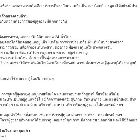
งแท้จริง และสามารถคัดเลือกบริการที่ตรงกับความจำเป็น ตอบโจทย์การดูแลได้อย่างมีปร
แก้วอย่างครบถ้วน
กับความต้องการของผู้สูงอายุที่แตกต่างกัน
ามต้องการการดูแลอย่างใกล้ชิด ตลอด 24 ชั่วโมง
ิหรือบุคคลใกล้ชิดคอยดูแลอยู่แล้ว แต่ต้องการการช่วยเหลือเพิ่มเติมในบางช่วงเวลา
ี่ยังสามารถช่วยเหลือตัวเองได้บางส่วน ต้องการเพียงการดูแลในช่วงกลางวัน
ือความพิการ ที่ต้องได้รับการดูแลจากพยาบาลผู้เชี่ยวชาญ
างด้านการเคลื่อนไหว ต้องการฟื้นฟูสมรรถภาพทางกาย
ร จะช่วยให้ท่านตัดสินใจเลือกบริการที่ตรงกับความต้องการของผู้สูงอายุได้อย่างถูกต้
ละค่าใช้จ่ายจากผู้ให้บริการต่างๆ
ดูแลผู้สูงอายุ/ดูแลผู้ป่วยเพียงใด ผ่านการอบรมหลักสูตรที่เกี่ยวข้องหรือไม่
ประเมินผลผู้ดูแลหรือไม่ มีกิจกรรมส่งเสริมสุขภาพ สันทนาการ และการเข้าสังคมสำหรับผ
ริการทำความสะอาดบ้าน บริการทำอาหาร บริการรับส่งผู้สูงอายุไปพบแพทย์ ฯลฯ
บคลุมค่าใช้จ่ายทั้งหมด เช่น ค่าบริการผู้ดูแล ค่าอาหาร ค่ายา ค่าอุปกรณ์ ฯลฯ
ว่าผู้สูงอายุที่ท่านรักได้รับการดูแลอย่างมีคุณภาพ มีความสุข ปลอดภัย และใช้ชีวิตอย่าง
้ป่วยในลาดหลุมแก้ว
ารณา