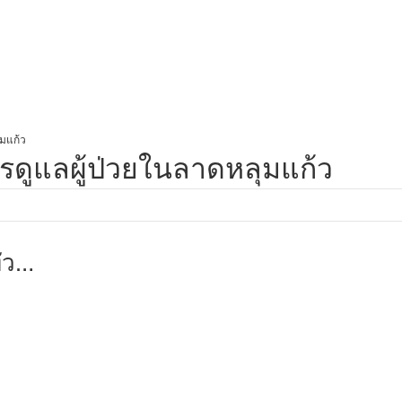
ุมแก้ว
ารดูแลผู้ป่วยในลาดหลุมแก้ว
่ว
ป่วย
มืออาชีพ
างชาติ