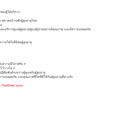
งผู้ให้บริการ
 สมาคมบ้านพักผู้สูงอายุไทย
วม
อ มอบบริการดูแลผู้สูงอายุ/ดูแลผู้ป่วยอย่างมีคุณภาพ และมีความปลอดภัย
มใส่ใจที่มีต่อผู้สูงอายุ
ละความมีไหวพริบ •
มไว้วางใจ •
สัมพันธ์ระหว่างผู้ดูแลกับผู้สูงอายุ
มปลอดภัย และคุณภาพชีวิตที่ดีให้กับผู้สูงอายุที่ท่านรัก
ับ ThaiElder นะคะ