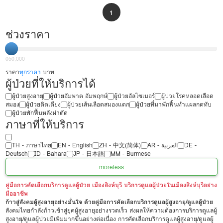
1
ช่วงราคา
0
50,000
ราคา
ทุกราคา
บาท
ผู้ป่วยที่ให้บริการได้
ผู้ป่วยสูงอายุ
ผู้ป่วยอัมพาต อัมพฤกษ์
ผู้ป่วยอัลไซเมอร์
ผู้ป่วยโรคหลอดเลือด
สมอง
ผู้ป่วยติดเตียง
ผู้ป่วยเส้นเลือดสมองแตก
ผู้ป่วยที่มาพักฟื้นทำแผลกดทับ
ผู้ป่วยพักฟื้นหลังผ่าตัด
ภาษาที่ให้บริการ
TH - ‏ภาษาไทย
EN - English
ZH - 中文(简体)
‏AR - ‏العربية‏
DE -
Deutsch
ID - Bahara
JP - 日本語
MM - Burmese
more
less
คู่มือการคัดเลือกบริการดูแลผู้ป่วย เมืองสิงห์บุรี บริการดูแลผู้ป่วยในเมืองสิงห์บุรีอย่าง
มืออาชีพ
ก้าวสู่สังคมผู้สูงอายุอย่างมั่นใจ ด้วยคู่มือการคัดเลือกบริการดูแลผู้สูงอายุ/ดูแลผู้ป่วย
สังคมไทยกำลังก้าวเข้าสู่ยุคผู้สูงอายุอย่างรวดเร็ว ส่งผลให้ความต้องการบริการดูแลผู้
สูงอายุ/ดูแลผู้ป่วยมีเพิ่มมากขึ้นอย่างต่อเนื่อง การคัดเลือกบริการดูแลผู้สูงอายุ/ดูแลผู้