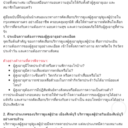
ป่วยที่เหมาะสม เปรียบเสมือนการมอบความอุ่นใจให้กับทั้งตัวผู้สูงอายุเอง และ
สมาชิกในครอบครัว
คู่มือฉบับนี้จึงมุ่งมั่นนำเสนอแนวทางการคัดเลือกบริการดูแลผู้สูงอายุ/ดูแลผู้ป่วยใน
กรุงเทพมหานคร อย่างมืออาชีพ ครอบคลุมทุกมิติ เพื่อให้ท่านสามารถตัดสินใจเลือก
บริการที่ตรงกับความต้องการ มอบความสุข และความปลอดภัยให้กับผู้สูงอายุที่ท่าน
รัก
1. ประเมินความต้องการของผู้สูงอายุอย่างละเอียด
จุดเริ่มต้นสำคัญ ของการคัดเลือกบริการดูแลผู้สูงอายุ/ดูแลผู้ป่วย คือการประเมิน
ความต้องการของผู้สูงอายุอย่างละเอียด เข้าใจทั้งสภาพร่างกาย สภาพจิตใจ กิจวัตร
ประจำวัน และความต้องการทางสังคม
ตัวอย่างคำถามที่ควรพิจารณา:
ผู้สูงอายุมีโรคประจำตัวหรือความพิการอะไรบ้าง?
ผู้สูงอายุมีความเสี่ยงต่อการหกล้มหรือไม่?
ผู้สูงอายุมีภาวะซึมเศร้า วิตกกังวล หรือความจำเสื่อมหรือไม่?
ผู้สูงอายุสามารถช่วยเหลือตัวเองในการทำกิจวัตรประจำวันได้มากน้อยแค่
ไหน?
ผู้สูงอายุต้องการมีปฏิสัมพันธ์ทางสังคมหรือต้องการความเป็นส่วนตัว?
การประเมินอย่างรอบคอบ จะช่วยให้ท่านเข้าใจความต้องการของผู้สูงอายุได้อย่าง
แท้จริง และสามารถคัดเลือกบริการที่ตรงกับความจำเป็น ตอบโจทย์การดูแลได้อย่าง
มีประสิทธิภาพ
2. ศึกษาประเภทของบริการดูแลผู้ป่วย เมืองสิงห์บุรี บริการดูแลผู้ป่วยในเมืองสิงห์บุรี
อย่างครบถ้วน
บริการดูแลผู้สูงอายุ/ดูแลผู้ป่วยมีหลากหลายประเภท แต่ละประเภทมีความเหมาะสม