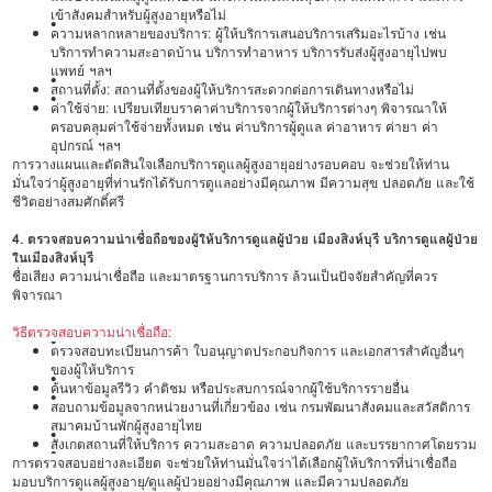
เข้าสังคมสำหรับผู้สูงอายุหรือไม่
•
ความหลากหลายของบริการ: ผู้ให้บริการเสนอบริการเสริมอะไรบ้าง เช่น
บริการทำความสะอาดบ้าน บริการทำอาหาร บริการรับส่งผู้สูงอายุไปพบ
แพทย์ ฯลฯ
•
สถานที่ตั้ง: สถานที่ตั้งของผู้ให้บริการสะดวกต่อการเดินทางหรือไม่
•
ค่าใช้จ่าย: เปรียบเทียบราคาค่าบริการจากผู้ให้บริการต่างๆ พิจารณาให้
ครอบคลุมค่าใช้จ่ายทั้งหมด เช่น ค่าบริการผู้ดูแล ค่าอาหาร ค่ายา ค่า
อุปกรณ์ ฯลฯ
การวางแผนและตัดสินใจเลือกบริการดูแลผู้สูงอายุอย่างรอบคอบ จะช่วยให้ท่าน
มั่นใจว่าผู้สูงอายุที่ท่านรักได้รับการดูแลอย่างมีคุณภาพ มีความสุข ปลอดภัย และใช้
ชีวิตอย่างสมศักดิ์ศรี
4. ตรวจสอบความน่าเชื่อถือของผู้ให้บริการดูแลผู้ป่วย เมืองสิงห์บุรี บริการดูแลผู้ป่วย
ในเมืองสิงห์บุรี
ชื่อเสียง ความน่าเชื่อถือ และมาตรฐานการบริการ ล้วนเป็นปัจจัยสำคัญที่ควร
พิจารณา
วิธีตรวจสอบความน่าเชื่อถือ:
•
ตรวจสอบทะเบียนการค้า ใบอนุญาตประกอบกิจการ และเอกสารสำคัญอื่นๆ
ของผู้ให้บริการ
•
ค้นหาข้อมูลรีวิว คำติชม หรือประสบการณ์จากผู้ใช้บริการรายอื่น
•
สอบถามข้อมูลจากหน่วยงานที่เกี่ยวข้อง เช่น กรมพัฒนาสังคมและสวัสดิการ
สมาคมบ้านพักผู้สูงอายุไทย
•
สังเกตสถานที่ให้บริการ ความสะอาด ความปลอดภัย และบรรยากาศโดยรวม
•
การตรวจสอบอย่างละเอียด จะช่วยให้ท่านมั่นใจว่าได้เลือกผู้ให้บริการที่น่าเชื่อถือ
มอบบริการดูแลผู้สูงอายุ/ดูแลผู้ป่วยอย่างมีคุณภาพ และมีความปลอดภัย