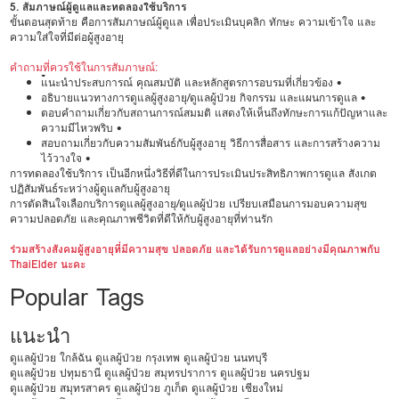
5. สัมภาษณ์ผู้ดูแลและทดลองใช้บริการ
ขั้นตอนสุดท้าย คือการสัมภาษณ์ผู้ดูแล เพื่อประเมินบุคลิก ทักษะ ความเข้าใจ และ
ความใส่ใจที่มีต่อผู้สูงอายุ
คำถามที่ควรใช้ในการสัมภาษณ์:
•
แนะนำประสบการณ์ คุณสมบัติ และหลักสูตรการอบรมที่เกี่ยวข้อง •
อธิบายแนวทางการดูแลผู้สูงอายุ/ดูแลผู้ป่วย กิจกรรม และแผนการดูแล •
ตอบคำถามเกี่ยวกับสถานการณ์สมมติ แสดงให้เห็นถึงทักษะการแก้ปัญหาและ
ความมีไหวพริบ •
สอบถามเกี่ยวกับความสัมพันธ์กับผู้สูงอายุ วิธีการสื่อสาร และการสร้างความ
ไว้วางใจ •
การทดลองใช้บริการ เป็นอีกหนึ่งวิธีที่ดีในการประเมินประสิทธิภาพการดูแล สังเกต
ปฏิสัมพันธ์ระหว่างผู้ดูแลกับผู้สูงอายุ
การตัดสินใจเลือกบริการดูแลผู้สูงอายุ/ดูแลผู้ป่วย เปรียบเสมือนการมอบความสุข
ความปลอดภัย และคุณภาพชีวิตที่ดีให้กับผู้สูงอายุที่ท่านรัก
ร่วมสร้างสังคมผู้สูงอายุที่มีความสุข ปลอดภัย และได้รับการดูแลอย่างมีคุณภาพกับ
ThaiElder นะคะ
Popular Tags
แนะนำ
ดูแลผู้ป่วย ใกล้ฉัน
ดูแลผู้ป่วย กรุงเทพ
ดูแลผู้ป่วย นนทบุรี
ดูแลผู้ป่วย ปทุมธานี
ดูแลผู้ป่วย สมุทรปราการ
ดูแลผู้ป่วย นครปฐม
ดูแลผู้ป่วย สมุทรสาคร
ดูแลผู้ป่วย ภูเก็ต
ดูแลผู้ป่วย เชียงใหม่