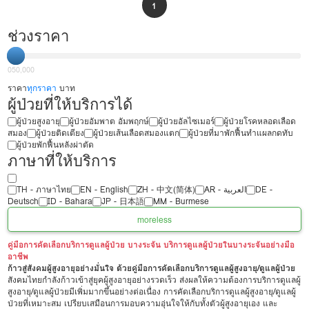
1
ช่วงราคา
0
50,000
ราคา
ทุกราคา
บาท
ผู้ป่วยที่ให้บริการได้
ผู้ป่วยสูงอายุ
ผู้ป่วยอัมพาต อัมพฤกษ์
ผู้ป่วยอัลไซเมอร์
ผู้ป่วยโรคหลอดเลือด
สมอง
ผู้ป่วยติดเตียง
ผู้ป่วยเส้นเลือดสมองแตก
ผู้ป่วยที่มาพักฟื้นทำแผลกดทับ
ผู้ป่วยพักฟื้นหลังผ่าตัด
ภาษาที่ให้บริการ
TH - ‏ภาษาไทย
EN - English
ZH - 中文(简体)
‏AR - ‏العربية‏
DE -
Deutsch
ID - Bahara
JP - 日本語
MM - Burmese
more
less
คู่มือการคัดเลือกบริการดูแลผู้ป่วย บางระจัน บริการดูแลผู้ป่วยในบางระจันอย่างมือ
อาชีพ
ก้าวสู่สังคมผู้สูงอายุอย่างมั่นใจ ด้วยคู่มือการคัดเลือกบริการดูแลผู้สูงอายุ/ดูแลผู้ป่วย
สังคมไทยกำลังก้าวเข้าสู่ยุคผู้สูงอายุอย่างรวดเร็ว ส่งผลให้ความต้องการบริการดูแลผู้
สูงอายุ/ดูแลผู้ป่วยมีเพิ่มมากขึ้นอย่างต่อเนื่อง การคัดเลือกบริการดูแลผู้สูงอายุ/ดูแลผู้
ป่วยที่เหมาะสม เปรียบเสมือนการมอบความอุ่นใจให้กับทั้งตัวผู้สูงอายุเอง และ