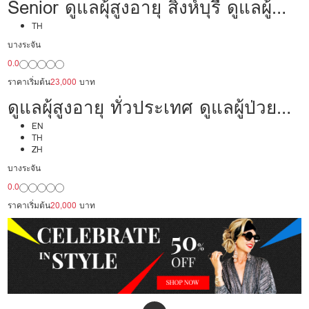
Senior ดูแลผุ้สูงอายุ สิงห์บุรี ดูแลผู้
ป่วย 23,000/เดือน มืออาชีพ
TH
บางระจัน
ประสบการณ์เคยเป็นพยาบาล
0.0
ราคาเริ่มต้น
23,000
บาท
ดูแลผุ้สูงอายุ ทั่วประเทศ ดูแลผู้ป่วย
20,000/เดือน มืออาชีพ ได้ภาษา รับ
EN
TH
ZH
ต่างชาติ
บางระจัน
0.0
ราคาเริ่มต้น
20,000
บาท