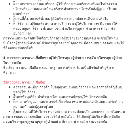
•
ความหลากหลายของบริการ: ผู้ให้บริการเสนอบริการเสริมอะไรบ้าง เช่น
บริการทำความสะอาดบ้าน บริการทำอาหาร บริการรับส่งผู้สูงอายุไปพบ
แพทย์ ฯลฯ
•
สถานที่ตั้ง: สถานที่ตั้งของผู้ให้บริการสะดวกต่อการเดินทางหรือไม่
•
ค่าใช้จ่าย: เปรียบเทียบราคาค่าบริการจากผู้ให้บริการต่างๆ พิจารณาให้
ครอบคลุมค่าใช้จ่ายทั้งหมด เช่น ค่าบริการผู้ดูแล ค่าอาหาร ค่ายา ค่า
อุปกรณ์ ฯลฯ
การวางแผนและตัดสินใจเลือกบริการดูแลผู้สูงอายุอย่างรอบคอบ จะช่วยให้ท่าน
มั่นใจว่าผู้สูงอายุที่ท่านรักได้รับการดูแลอย่างมีคุณภาพ มีความสุข ปลอดภัย และใช้
ชีวิตอย่างสมศักดิ์ศรี
4. ตรวจสอบความน่าเชื่อถือของผู้ให้บริการดูแลผู้ป่วย บางระจัน บริการดูแลผู้ป่วย
ในบางระจัน
ชื่อเสียง ความน่าเชื่อถือ และมาตรฐานการบริการ ล้วนเป็นปัจจัยสำคัญที่ควร
พิจารณา
วิธีตรวจสอบความน่าเชื่อถือ:
•
ตรวจสอบทะเบียนการค้า ใบอนุญาตประกอบกิจการ และเอกสารสำคัญอื่นๆ
ของผู้ให้บริการ
•
ค้นหาข้อมูลรีวิว คำติชม หรือประสบการณ์จากผู้ใช้บริการรายอื่น
•
สอบถามข้อมูลจากหน่วยงานที่เกี่ยวข้อง เช่น กรมพัฒนาสังคมและสวัสดิการ
สมาคมบ้านพักผู้สูงอายุไทย
•
สังเกตสถานที่ให้บริการ ความสะอาด ความปลอดภัย และบรรยากาศโดยรวม
•
การตรวจสอบอย่างละเอียด จะช่วยให้ท่านมั่นใจว่าได้เลือกผู้ให้บริการที่น่าเชื่อถือ
มอบบริการดูแลผู้สูงอายุ/ดูแลผู้ป่วยอย่างมีคุณภาพ และมีความปลอดภัย