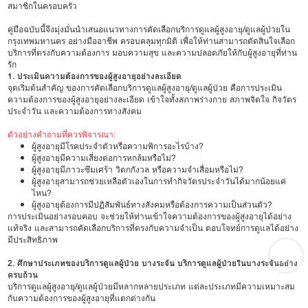
สมาชิกในครอบครัว
คู่มือฉบับนี้จึงมุ่งมั่นนำเสนอแนวทางการคัดเลือกบริการดูแลผู้สูงอายุ/ดูแลผู้ป่วยใน
กรุงเทพมหานคร อย่างมืออาชีพ ครอบคลุมทุกมิติ เพื่อให้ท่านสามารถตัดสินใจเลือก
บริการที่ตรงกับความต้องการ มอบความสุข และความปลอดภัยให้กับผู้สูงอายุที่ท่าน
รัก
1. ประเมินความต้องการของผู้สูงอายุอย่างละเอียด
จุดเริ่มต้นสำคัญ ของการคัดเลือกบริการดูแลผู้สูงอายุ/ดูแลผู้ป่วย คือการประเมิน
ความต้องการของผู้สูงอายุอย่างละเอียด เข้าใจทั้งสภาพร่างกาย สภาพจิตใจ กิจวัตร
ประจำวัน และความต้องการทางสังคม
ตัวอย่างคำถามที่ควรพิจารณา:
ผู้สูงอายุมีโรคประจำตัวหรือความพิการอะไรบ้าง?
ผู้สูงอายุมีความเสี่ยงต่อการหกล้มหรือไม่?
ผู้สูงอายุมีภาวะซึมเศร้า วิตกกังวล หรือความจำเสื่อมหรือไม่?
ผู้สูงอายุสามารถช่วยเหลือตัวเองในการทำกิจวัตรประจำวันได้มากน้อยแค่
ไหน?
ผู้สูงอายุต้องการมีปฏิสัมพันธ์ทางสังคมหรือต้องการความเป็นส่วนตัว?
การประเมินอย่างรอบคอบ จะช่วยให้ท่านเข้าใจความต้องการของผู้สูงอายุได้อย่าง
แท้จริง และสามารถคัดเลือกบริการที่ตรงกับความจำเป็น ตอบโจทย์การดูแลได้อย่าง
มีประสิทธิภาพ
2. ศึกษาประเภทของบริการดูแลผู้ป่วย บางระจัน บริการดูแลผู้ป่วยในบางระจันอย่าง
ครบถ้วน
บริการดูแลผู้สูงอายุ/ดูแลผู้ป่วยมีหลากหลายประเภท แต่ละประเภทมีความเหมาะสม
กับความต้องการของผู้สูงอายุที่แตกต่างกัน