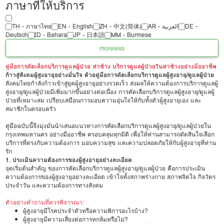
ภาษาที่ให้บริการ
TH - ‏ภาษาไทย
EN - English
ZH - 中文(简体)
‏AR - ‏العربية‏
DE -
Deutsch
ID - Bahara
JP - 日本語
MM - Burmese
more
less
คู่มือการคัดเลือกบริการดูแลผู้ป่วย ท่าช้าง บริการดูแลผู้ป่วยในท่าช้างอย่างมืออาชีพ
ก้าวสู่สังคมผู้สูงอายุอย่างมั่นใจ ด้วยคู่มือการคัดเลือกบริการดูแลผู้สูงอายุ/ดูแลผู้ป่วย
สังคมไทยกำลังก้าวเข้าสู่ยุคผู้สูงอายุอย่างรวดเร็ว ส่งผลให้ความต้องการบริการดูแลผู้
สูงอายุ/ดูแลผู้ป่วยมีเพิ่มมากขึ้นอย่างต่อเนื่อง การคัดเลือกบริการดูแลผู้สูงอายุ/ดูแลผู้
ป่วยที่เหมาะสม เปรียบเสมือนการมอบความอุ่นใจให้กับทั้งตัวผู้สูงอายุเอง และ
สมาชิกในครอบครัว
คู่มือฉบับนี้จึงมุ่งมั่นนำเสนอแนวทางการคัดเลือกบริการดูแลผู้สูงอายุ/ดูแลผู้ป่วยใน
กรุงเทพมหานคร อย่างมืออาชีพ ครอบคลุมทุกมิติ เพื่อให้ท่านสามารถตัดสินใจเลือก
บริการที่ตรงกับความต้องการ มอบความสุข และความปลอดภัยให้กับผู้สูงอายุที่ท่าน
รัก
1. ประเมินความต้องการของผู้สูงอายุอย่างละเอียด
จุดเริ่มต้นสำคัญ ของการคัดเลือกบริการดูแลผู้สูงอายุ/ดูแลผู้ป่วย คือการประเมิน
ความต้องการของผู้สูงอายุอย่างละเอียด เข้าใจทั้งสภาพร่างกาย สภาพจิตใจ กิจวัตร
ประจำวัน และความต้องการทางสังคม
ตัวอย่างคำถามที่ควรพิจารณา:
ผู้สูงอายุมีโรคประจำตัวหรือความพิการอะไรบ้าง?
ผู้สูงอายุมีความเสี่ยงต่อการหกล้มหรือไม่?