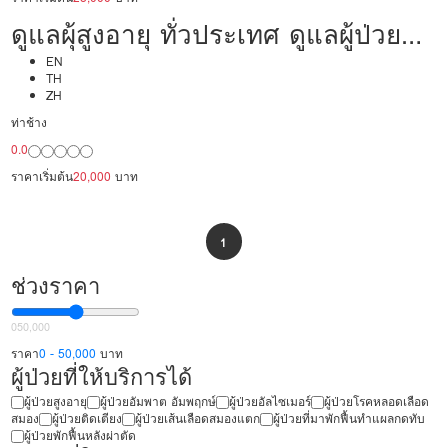
ดูแลผุ้สูงอายุ ทั่วประเทศ ดูแลผู้ป่วย
20,000/เดือน มืออาชีพ ได้ภาษา รับ
EN
TH
ZH
ต่างชาติ
ท่าช้าง
0.0
ราคาเริ่มต้น
20,000
บาท
1
ช่วงราคา
0
50,000
ราคา
0 - 50,000
บาท
ผู้ป่วยที่ให้บริการได้
ผู้ป่วยสูงอายุ
ผู้ป่วยอัมพาต อัมพฤกษ์
ผู้ป่วยอัลไซเมอร์
ผู้ป่วยโรคหลอดเลือด
สมอง
ผู้ป่วยติดเตียง
ผู้ป่วยเส้นเลือดสมองแตก
ผู้ป่วยที่มาพักฟื้นทำแผลกดทับ
ผู้ป่วยพักฟื้นหลังผ่าตัด