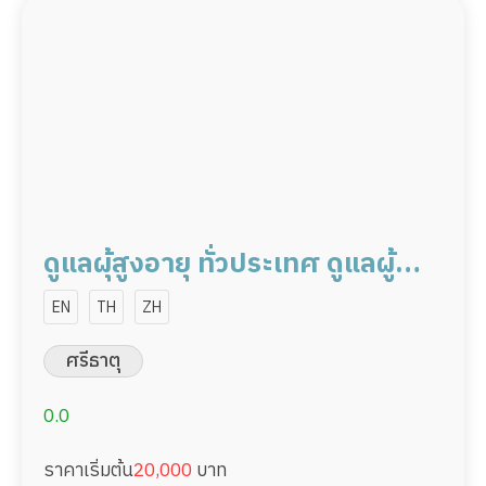
ดูแลผุ้สูงอายุ ทั่วประเทศ ดูแลผู้
ป่วย 20,000/เดือน มืออาชีพ ได้
EN
TH
ZH
ภาษา รับต่างชาติ
ศรีธาตุ
0.0
ราคาเริ่มต้น
20,000
บาท