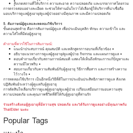
•
สังเกตสถานที่ให้บริการ ความสะอาด ความปลอดภัย และบรรยากาศโดยรวม
•
การตรวจสอบอย่างละเอียด จะช่วยให้ท่านมั่นใจว่าได้เลือกผู้ให้บริการที่น่าเชื่อถือ
มอบบริการดูแลผู้สูงอายุ/ดูแลผู้ป่วยอย่างมีคุณภาพ และมีความปลอดภัย
5. สัมภาษณ์ผู้ดูแลและทดลองใช้บริการ
ขั้นตอนสุดท้าย คือการสัมภาษณ์ผู้ดูแล เพื่อประเมินบุคลิก ทักษะ ความเข้าใจ และ
ความใส่ใจที่มีต่อผู้สูงอายุ
คำถามที่ควรใช้ในการสัมภาษณ์:
•
แนะนำประสบการณ์ คุณสมบัติ และหลักสูตรการอบรมที่เกี่ยวข้อง •
อธิบายแนวทางการดูแลผู้สูงอายุ/ดูแลผู้ป่วย กิจกรรม และแผนการดูแล •
ตอบคำถามเกี่ยวกับสถานการณ์สมมติ แสดงให้เห็นถึงทักษะการแก้ปัญหาและ
ความมีไหวพริบ •
สอบถามเกี่ยวกับความสัมพันธ์กับผู้สูงอายุ วิธีการสื่อสาร และการสร้างความ
ไว้วางใจ •
การทดลองใช้บริการ เป็นอีกหนึ่งวิธีที่ดีในการประเมินประสิทธิภาพการดูแล สังเกต
ปฏิสัมพันธ์ระหว่างผู้ดูแลกับผู้สูงอายุ
การตัดสินใจเลือกบริการดูแลผู้สูงอายุ/ดูแลผู้ป่วย เปรียบเสมือนการมอบความสุข
ความปลอดภัย และคุณภาพชีวิตที่ดีให้กับผู้สูงอายุที่ท่านรัก
ร่วมสร้างสังคมผู้สูงอายุที่มีความสุข ปลอดภัย และได้รับการดูแลอย่างมีคุณภาพกับ
ThaiElder นะคะ
Popular Tags