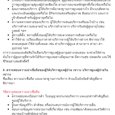
ประสบการณ์และคุณสมบัติของผู้ดูแล: ผู้ดูแลมีประสบการณ์และคุณสมบัติใน
การดูแลผู้สูงอายุ/ดูแลผู้ป่วยเพียงใด ผ่านการอบรมหลักสูตรที่เกี่ยวข้องหรือไม่
•
คุณภาพของบริการ: ผู้ให้บริการมีมาตรฐานการดูแลอย่างไร มีระบบติดตาม
และประเมินผลผู้ดูแลหรือไม่ มีกิจกรรมส่งเสริมสุขภาพ สันทนาการ และการ
เข้าสังคมสำหรับผู้สูงอายุหรือไม่
•
ความหลากหลายของบริการ: ผู้ให้บริการเสนอบริการเสริมอะไรบ้าง เช่น
บริการทำความสะอาดบ้าน บริการทำอาหาร บริการรับส่งผู้สูงอายุไปพบ
แพทย์ ฯลฯ
•
สถานที่ตั้ง: สถานที่ตั้งของผู้ให้บริการสะดวกต่อการเดินทางหรือไม่
•
ค่าใช้จ่าย: เปรียบเทียบราคาค่าบริการจากผู้ให้บริการต่างๆ พิจารณาให้
ครอบคลุมค่าใช้จ่ายทั้งหมด เช่น ค่าบริการผู้ดูแล ค่าอาหาร ค่ายา ค่า
อุปกรณ์ ฯลฯ
การวางแผนและตัดสินใจเลือกบริการดูแลผู้สูงอายุอย่างรอบคอบ จะช่วยให้ท่าน
มั่นใจว่าผู้สูงอายุที่ท่านรักได้รับการดูแลอย่างมีคุณภาพ มีความสุข ปลอดภัย และใช้
ชีวิตอย่างสมศักดิ์ศรี
4. ตรวจสอบความน่าเชื่อถือของผู้ให้บริการดูแลผู้ป่วย เขาวง บริการดูแลผู้ป่วยใน
เขาวง
ชื่อเสียง ความน่าเชื่อถือ และมาตรฐานการบริการ ล้วนเป็นปัจจัยสำคัญที่ควร
พิจารณา
วิธีตรวจสอบความน่าเชื่อถือ:
•
ตรวจสอบทะเบียนการค้า ใบอนุญาตประกอบกิจการ และเอกสารสำคัญอื่นๆ
ของผู้ให้บริการ
•
ค้นหาข้อมูลรีวิว คำติชม หรือประสบการณ์จากผู้ใช้บริการรายอื่น
•
สอบถามข้อมูลจากหน่วยงานที่เกี่ยวข้อง เช่น กรมพัฒนาสังคมและสวัสดิการ
สมาคมบ้านพักผู้สูงอายุไทย