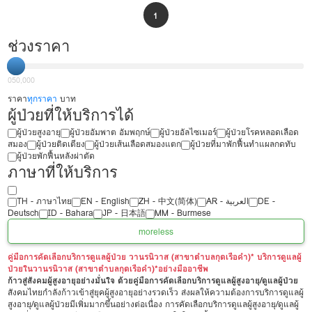
1
ช่วงราคา
0
50,000
ราคา
ทุกราคา
บาท
ผู้ป่วยที่ให้บริการได้
ผู้ป่วยสูงอายุ
ผู้ป่วยอัมพาต อัมพฤกษ์
ผู้ป่วยอัลไซเมอร์
ผู้ป่วยโรคหลอดเลือด
สมอง
ผู้ป่วยติดเตียง
ผู้ป่วยเส้นเลือดสมองแตก
ผู้ป่วยที่มาพักฟื้นทำแผลกดทับ
ผู้ป่วยพักฟื้นหลังผ่าตัด
ภาษาที่ให้บริการ
TH - ‏ภาษาไทย
EN - English
ZH - 中文(简体)
‏AR - ‏العربية‏
DE -
Deutsch
ID - Bahara
JP - 日本語
MM - Burmese
more
less
คู่มือการคัดเลือกบริการดูแลผู้ป่วย วานรนิวาส (สาขาตำบลกุดเรือคำ)* บริการดูแลผู้
ป่วยในวานรนิวาส (สาขาตำบลกุดเรือคำ)*อย่างมืออาชีพ
ก้าวสู่สังคมผู้สูงอายุอย่างมั่นใจ ด้วยคู่มือการคัดเลือกบริการดูแลผู้สูงอายุ/ดูแลผู้ป่วย
สังคมไทยกำลังก้าวเข้าสู่ยุคผู้สูงอายุอย่างรวดเร็ว ส่งผลให้ความต้องการบริการดูแลผู้
สูงอายุ/ดูแลผู้ป่วยมีเพิ่มมากขึ้นอย่างต่อเนื่อง การคัดเลือกบริการดูแลผู้สูงอายุ/ดูแลผู้