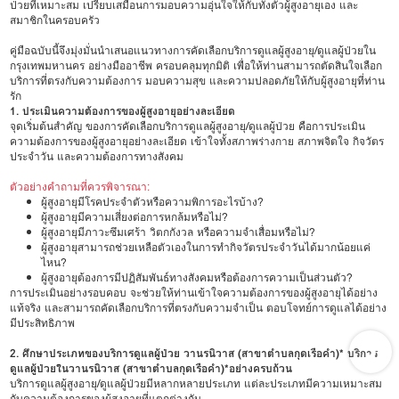
ป่วยที่เหมาะสม เปรียบเสมือนการมอบความอุ่นใจให้กับทั้งตัวผู้สูงอายุเอง และ
สมาชิกในครอบครัว
คู่มือฉบับนี้จึงมุ่งมั่นนำเสนอแนวทางการคัดเลือกบริการดูแลผู้สูงอายุ/ดูแลผู้ป่วยใน
กรุงเทพมหานคร อย่างมืออาชีพ ครอบคลุมทุกมิติ เพื่อให้ท่านสามารถตัดสินใจเลือก
บริการที่ตรงกับความต้องการ มอบความสุข และความปลอดภัยให้กับผู้สูงอายุที่ท่าน
รัก
1. ประเมินความต้องการของผู้สูงอายุอย่างละเอียด
จุดเริ่มต้นสำคัญ ของการคัดเลือกบริการดูแลผู้สูงอายุ/ดูแลผู้ป่วย คือการประเมิน
ความต้องการของผู้สูงอายุอย่างละเอียด เข้าใจทั้งสภาพร่างกาย สภาพจิตใจ กิจวัตร
ประจำวัน และความต้องการทางสังคม
ตัวอย่างคำถามที่ควรพิจารณา:
ผู้สูงอายุมีโรคประจำตัวหรือความพิการอะไรบ้าง?
ผู้สูงอายุมีความเสี่ยงต่อการหกล้มหรือไม่?
ผู้สูงอายุมีภาวะซึมเศร้า วิตกกังวล หรือความจำเสื่อมหรือไม่?
ผู้สูงอายุสามารถช่วยเหลือตัวเองในการทำกิจวัตรประจำวันได้มากน้อยแค่
ไหน?
ผู้สูงอายุต้องการมีปฏิสัมพันธ์ทางสังคมหรือต้องการความเป็นส่วนตัว?
การประเมินอย่างรอบคอบ จะช่วยให้ท่านเข้าใจความต้องการของผู้สูงอายุได้อย่าง
แท้จริง และสามารถคัดเลือกบริการที่ตรงกับความจำเป็น ตอบโจทย์การดูแลได้อย่าง
มีประสิทธิภาพ
2. ศึกษาประเภทของบริการดูแลผู้ป่วย วานรนิวาส (สาขาตำบลกุดเรือคำ)* บริการ
ดูแลผู้ป่วยในวานรนิวาส (สาขาตำบลกุดเรือคำ)*อย่างครบถ้วน
บริการดูแลผู้สูงอายุ/ดูแลผู้ป่วยมีหลากหลายประเภท แต่ละประเภทมีความเหมาะสม
กับความต้องการของผู้สูงอายุที่แตกต่างกัน