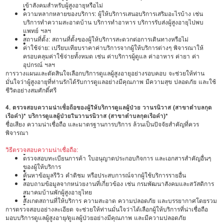
เข้าสังคมสำหรับผู้สูงอายุหรือไม่
•
ความหลากหลายของบริการ: ผู้ให้บริการเสนอบริการเสริมอะไรบ้าง เช่น
บริการทำความสะอาดบ้าน บริการทำอาหาร บริการรับส่งผู้สูงอายุไปพบ
แพทย์ ฯลฯ
•
สถานที่ตั้ง: สถานที่ตั้งของผู้ให้บริการสะดวกต่อการเดินทางหรือไม่
•
ค่าใช้จ่าย: เปรียบเทียบราคาค่าบริการจากผู้ให้บริการต่างๆ พิจารณาให้
ครอบคลุมค่าใช้จ่ายทั้งหมด เช่น ค่าบริการผู้ดูแล ค่าอาหาร ค่ายา ค่า
อุปกรณ์ ฯลฯ
การวางแผนและตัดสินใจเลือกบริการดูแลผู้สูงอายุอย่างรอบคอบ จะช่วยให้ท่าน
มั่นใจว่าผู้สูงอายุที่ท่านรักได้รับการดูแลอย่างมีคุณภาพ มีความสุข ปลอดภัย และใช้
ชีวิตอย่างสมศักดิ์ศรี
4. ตรวจสอบความน่าเชื่อถือของผู้ให้บริการดูแลผู้ป่วย วานรนิวาส (สาขาตำบลกุด
เรือคำ)* บริการดูแลผู้ป่วยในวานรนิวาส (สาขาตำบลกุดเรือคำ)*
ชื่อเสียง ความน่าเชื่อถือ และมาตรฐานการบริการ ล้วนเป็นปัจจัยสำคัญที่ควร
พิจารณา
วิธีตรวจสอบความน่าเชื่อถือ:
•
ตรวจสอบทะเบียนการค้า ใบอนุญาตประกอบกิจการ และเอกสารสำคัญอื่นๆ
ของผู้ให้บริการ
•
ค้นหาข้อมูลรีวิว คำติชม หรือประสบการณ์จากผู้ใช้บริการรายอื่น
•
สอบถามข้อมูลจากหน่วยงานที่เกี่ยวข้อง เช่น กรมพัฒนาสังคมและสวัสดิการ
สมาคมบ้านพักผู้สูงอายุไทย
•
สังเกตสถานที่ให้บริการ ความสะอาด ความปลอดภัย และบรรยากาศโดยรวม
•
การตรวจสอบอย่างละเอียด จะช่วยให้ท่านมั่นใจว่าได้เลือกผู้ให้บริการที่น่าเชื่อถือ
มอบบริการดูแลผู้สูงอายุ/ดูแลผู้ป่วยอย่างมีคุณภาพ และมีความปลอดภัย