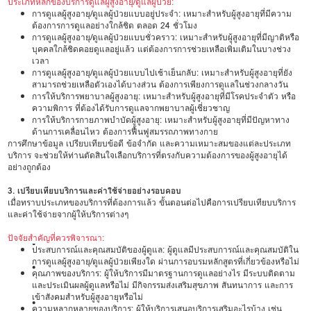
ประเภทหลักของบริการดูแลผู้สูงอายุ/ดูแลผู้ป่วย:
การดูแลผู้สูงอายุ/ดูแลผู้ป่วยแบบอยู่ประจำ: เหมาะสำหรับผู้สูงอายุที่มีความ
ต้องการการดูแลอย่างใกล้ชิด ตลอด 24 ชั่วโมง
การดูแลผู้สูงอายุ/ดูแลผู้ป่วยแบบชั่วคราว: เหมาะสำหรับผู้สูงอายุที่มีญาติหรือ
บุคคลใกล้ชิดคอยดูแลอยู่แล้ว แต่ต้องการการช่วยเหลือเพิ่มเติมในบางช่วง
เวลา
การดูแลผู้สูงอายุ/ดูแลผู้ป่วยแบบไปเช้าเย็นกลับ: เหมาะสำหรับผู้สูงอายุที่ยัง
สามารถช่วยเหลือตัวเองได้บางส่วน ต้องการเพียงการดูแลในช่วงกลางวัน
การให้บริการพยาบาลผู้สูงอายุ: เหมาะสำหรับผู้สูงอายุที่มีโรคประจำตัว หรือ
ความพิการ ที่ต้องได้รับการดูแลจากพยาบาลผู้เชี่ยวชาญ
การให้บริการกายภาพบำบัดผู้สูงอายุ: เหมาะสำหรับผู้สูงอายุที่มีปัญหาทาง
ด้านการเคลื่อนไหว ต้องการฟื้นฟูสมรรถภาพทางกาย
การศึกษาข้อมูล เปรียบเทียบข้อดี ข้อจำกัด และความเหมาะสมของแต่ละประเภท
บริการ จะช่วยให้ท่านตัดสินใจเลือกบริการที่ตรงกับความต้องการของผู้สูงอายุได้
อย่างถูกต้อง
3. เปรียบเทียบบริการและค่าใช้จ่ายอย่างรอบคอบ
เมื่อทราบประเภทของบริการที่ต้องการแล้ว ขั้นตอนต่อไปคือการเปรียบเทียบบริการ
และค่าใช้จ่ายจากผู้ให้บริการต่างๆ
ปัจจัยสำคัญที่ควรพิจารณา:
•
ประสบการณ์และคุณสมบัติของผู้ดูแล: ผู้ดูแลมีประสบการณ์และคุณสมบัติใน
การดูแลผู้สูงอายุ/ดูแลผู้ป่วยเพียงใด ผ่านการอบรมหลักสูตรที่เกี่ยวข้องหรือไม่
•
คุณภาพของบริการ: ผู้ให้บริการมีมาตรฐานการดูแลอย่างไร มีระบบติดตาม
และประเมินผลผู้ดูแลหรือไม่ มีกิจกรรมส่งเสริมสุขภาพ สันทนาการ และการ
เข้าสังคมสำหรับผู้สูงอายุหรือไม่
•
ความหลากหลายของบริการ: ผู้ให้บริการเสนอบริการเสริมอะไรบ้าง เช่น