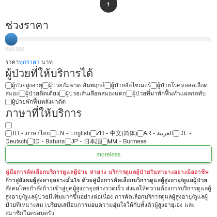
1
ช่วงราคา
0
50,000
ราคา
ทุกราคา
บาท
ผู้ป่วยที่ให้บริการได้
ผู้ป่วยสูงอายุ
ผู้ป่วยอัมพาต อัมพฤกษ์
ผู้ป่วยอัลไซเมอร์
ผู้ป่วยโรคหลอดเลือด
สมอง
ผู้ป่วยติดเตียง
ผู้ป่วยเส้นเลือดสมองแตก
ผู้ป่วยที่มาพักฟื้นทำแผลกดทับ
ผู้ป่วยพักฟื้นหลังผ่าตัด
ภาษาที่ให้บริการ
TH - ‏ภาษาไทย
EN - English
ZH - 中文(简体)
‏AR - ‏العربية‏
DE -
Deutsch
ID - Bahara
JP - 日本語
MM - Burmese
more
less
คู่มือการคัดเลือกบริการดูแลผู้ป่วย ท่ายาง บริการดูแลผู้ป่วยในท่ายางอย่างมืออาชีพ
ก้าวสู่สังคมผู้สูงอายุอย่างมั่นใจ ด้วยคู่มือการคัดเลือกบริการดูแลผู้สูงอายุ/ดูแลผู้ป่วย
สังคมไทยกำลังก้าวเข้าสู่ยุคผู้สูงอายุอย่างรวดเร็ว ส่งผลให้ความต้องการบริการดูแลผู้
สูงอายุ/ดูแลผู้ป่วยมีเพิ่มมากขึ้นอย่างต่อเนื่อง การคัดเลือกบริการดูแลผู้สูงอายุ/ดูแลผู้
ป่วยที่เหมาะสม เปรียบเสมือนการมอบความอุ่นใจให้กับทั้งตัวผู้สูงอายุเอง และ
สมาชิกในครอบครัว