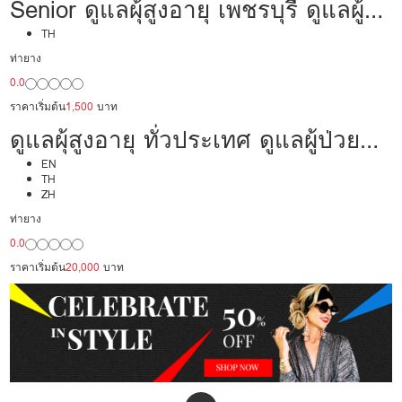
Senior ดูแลผุ้สูงอายุ เพชรบุรี ดูแลผู้
ป่วย 18,000/เดือน พร้อมดูแล มี
TH
ท่ายาง
ประสบการณ์
0.0
ราคาเริ่มต้น
1,500
บาท
ดูแลผุ้สูงอายุ ทั่วประเทศ ดูแลผู้ป่วย
20,000/เดือน มืออาชีพ ได้ภาษา รับ
EN
TH
ZH
ต่างชาติ
ท่ายาง
0.0
ราคาเริ่มต้น
20,000
บาท