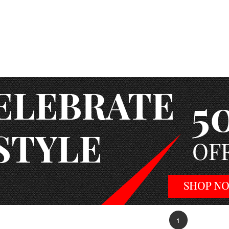
ป่วย
มืออาชีพ
างชาติ
1