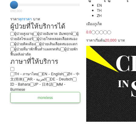
ประเทศ ดูแลผู้
EN
TH
0
50,000
ZH
20,000/เดือน 
ราคา
ทุกราคา
บาท
ผู้ป่วยที่ให้บริการได้
เมืองภูเก็ต
ได้ภาษา รับต่
0.0
ผู้ป่วยสูงอายุ
ผู้ป่วยอัมพาต อัมพฤกษ์
ผู้
ป่วยอัลไซเมอร์
ผู้ป่วยโรคหลอดเลือดสมอง
ราคาเริ่มต้น
20,000
บาท
ผู้ป่วยติดเตียง
ผู้ป่วยเส้นเลือดสมองแตก
ผู้ป่วยที่มาพักฟื้นทำแผลกดทับ
ผู้ป่วยพัก
ฟื้นหลังผ่าตัด
ภาษาที่ให้บริการ
TH - ‏ภาษาไทย
EN - English
ZH - 中
文(简体)
‏AR - ‏العربية‏
DE - Deutsch
ID - Bahara
JP - 日本語
MM -
Burmese
more
less