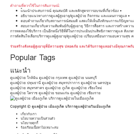
คำถามที่ควรใช้ในการสัมภาษณ์:
•
แนะนำประสบการณ์ คุณสมบัติ และหลักสูตรการอบรมที่เกี่ยวข้อง •
อธิบายแนวทางการดูแลผู้สูงอายุ/ดูแลผู้ป่วย กิจกรรม และแผนการดูแล •
ตอบคำถามเกี่ยวกับสถานการณ์สมมติ แสดงให้เห็นถึงทักษะการแก้ปัญหาแ
สอบถามเกี่ยวกับความสัมพันธ์กับผู้สูงอายุ วิธีการสื่อสาร และการสร้างควา
การทดลองใช้บริการ เป็นอีกหนึ่งวิธีที่ดีในการประเมินประสิทธิภาพการดูแล สังเกตปฏิ
การตัดสินใจเลือกบริการดูแลผู้สูงอายุ/ดูแลผู้ป่วย เปรียบเสมือนการมอบความสุข ควา
ร่วมสร้างสังคมผู้สูงอายุที่มีความสุข ปลอดภัย และได้รับการดูแลอย่างมีคุณภาพก
Popular Tags
แนะนำ
ดูแลผู้ป่วย ใกล้ฉัน
ดูแลผู้ป่วย กรุงเทพ
ดูแลผู้ป่วย นนทบุรี
ดูแลผู้ป่วย ปทุมธานี
ดูแลผู้ป่วย สมุทรปราการ
ดูแลผู้ป่วย นครปฐม
ดูแลผู้ป่วย สมุทรสาคร
ดูแลผู้ป่วย ภูเก็ต
ดูแลผู้ป่วย เชียงใหม่
ดูแลผู้ป่วย โคราช
ดูแลผู้ป่วย ขอนแก่น
ดูแลผู้ป่วย เชียงราย
Copyright © ดูแลผู้ป่วย เมืองภูเก็ต บริการดูแลผู้ป่วยในเมืองภูเก็ต
เกี่ยวกับเรา
นโยบายความเป็นส่วนตัว
นโยบายคุกกี้
ร้องเรียนเนื้อหาไม่เหมาะสม