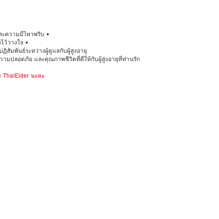
ละความมีไหวพริบ •
มไว้วางใจ •
สัมพันธ์ระหว่างผู้ดูแลกับผู้สูงอายุ
มปลอดภัย และคุณภาพชีวิตที่ดีให้กับผู้สูงอายุที่ท่านรัก
ับ ThaiElder นะคะ