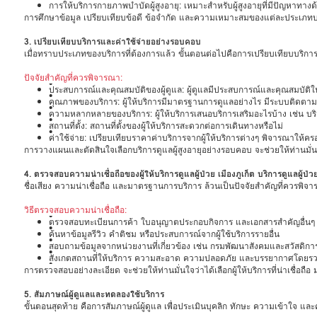
การให้บริการกายภาพบำบัดผู้สูงอายุ: เหมาะสำหรับผู้สูงอายุที่มีปัญหาท
การศึกษาข้อมูล เปรียบเทียบข้อดี ข้อจำกัด และความเหมาะสมของแต่ละประเภทบริกา
3. เปรียบเทียบบริการและค่าใช้จ่ายอย่างรอบคอบ
เมื่อทราบประเภทของบริการที่ต้องการแล้ว ขั้นตอนต่อไปคือการเปรียบเทียบบริการแ
ปัจจัยสำคัญที่ควรพิจารณา:
•
ประสบการณ์และคุณสมบัติของผู้ดูแล: ผู้ดูแลมีประสบการณ์และคุณสมบัติในการ
•
คุณภาพของบริการ: ผู้ให้บริการมีมาตรฐานการดูแลอย่างไร มีระบบติดตามและ
•
ความหลากหลายของบริการ: ผู้ให้บริการเสนอบริการเสริมอะไรบ้าง เช่น บ
•
สถานที่ตั้ง: สถานที่ตั้งของผู้ให้บริการสะดวกต่อการเดินทางหรือไม่
•
ค่าใช้จ่าย: เปรียบเทียบราคาค่าบริการจากผู้ให้บริการต่างๆ พิจารณาให้ครอ
การวางแผนและตัดสินใจเลือกบริการดูแลผู้สูงอายุอย่างรอบคอบ จะช่วยให้ท่านมั่นใจ
4. ตรวจสอบความน่าเชื่อถือของผู้ให้บริการดูแลผู้ป่วย เมืองภูเก็ต บริการดูแลผู้ป่ว
ชื่อเสียง ความน่าเชื่อถือ และมาตรฐานการบริการ ล้วนเป็นปัจจัยสำคัญที่ควรพิจ
วิธีตรวจสอบความน่าเชื่อถือ:
•
ตรวจสอบทะเบียนการค้า ใบอนุญาตประกอบกิจการ และเอกสารสำคัญอื่นๆ ขอ
•
ค้นหาข้อมูลรีวิว คำติชม หรือประสบการณ์จากผู้ใช้บริการรายอื่น
•
สอบถามข้อมูลจากหน่วยงานที่เกี่ยวข้อง เช่น กรมพัฒนาสังคมและสวัสดิการ
•
สังเกตสถานที่ให้บริการ ความสะอาด ความปลอดภัย และบรรยากาศโดยร
•
การตรวจสอบอย่างละเอียด จะช่วยให้ท่านมั่นใจว่าได้เลือกผู้ให้บริการที่น่าเชื่อถื
5. สัมภาษณ์ผู้ดูแลและทดลองใช้บริการ
ขั้นตอนสุดท้าย คือการสัมภาษณ์ผู้ดูแล เพื่อประเมินบุคลิก ทักษะ ความเข้าใจ และควา