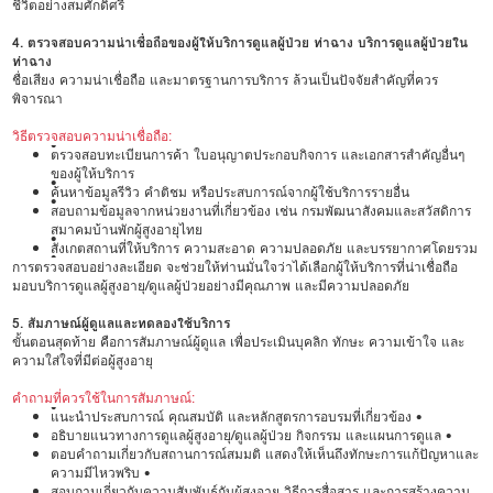
ชีวิตอย่างสมศักดิ์ศรี
4. ตรวจสอบความน่าเชื่อถือของผู้ให้บริการดูแลผู้ป่วย ท่าฉาง บริการดูแลผู้ป่วยใน
ท่าฉาง
ชื่อเสียง ความน่าเชื่อถือ และมาตรฐานการบริการ ล้วนเป็นปัจจัยสำคัญที่ควร
พิจารณา
วิธีตรวจสอบความน่าเชื่อถือ:
•
ตรวจสอบทะเบียนการค้า ใบอนุญาตประกอบกิจการ และเอกสารสำคัญอื่นๆ
ของผู้ให้บริการ
•
ค้นหาข้อมูลรีวิว คำติชม หรือประสบการณ์จากผู้ใช้บริการรายอื่น
•
สอบถามข้อมูลจากหน่วยงานที่เกี่ยวข้อง เช่น กรมพัฒนาสังคมและสวัสดิการ
สมาคมบ้านพักผู้สูงอายุไทย
•
สังเกตสถานที่ให้บริการ ความสะอาด ความปลอดภัย และบรรยากาศโดยรวม
•
การตรวจสอบอย่างละเอียด จะช่วยให้ท่านมั่นใจว่าได้เลือกผู้ให้บริการที่น่าเชื่อถือ
มอบบริการดูแลผู้สูงอายุ/ดูแลผู้ป่วยอย่างมีคุณภาพ และมีความปลอดภัย
5. สัมภาษณ์ผู้ดูแลและทดลองใช้บริการ
ขั้นตอนสุดท้าย คือการสัมภาษณ์ผู้ดูแล เพื่อประเมินบุคลิก ทักษะ ความเข้าใจ และ
ความใส่ใจที่มีต่อผู้สูงอายุ
คำถามที่ควรใช้ในการสัมภาษณ์:
•
แนะนำประสบการณ์ คุณสมบัติ และหลักสูตรการอบรมที่เกี่ยวข้อง •
อธิบายแนวทางการดูแลผู้สูงอายุ/ดูแลผู้ป่วย กิจกรรม และแผนการดูแล •
ตอบคำถามเกี่ยวกับสถานการณ์สมมติ แสดงให้เห็นถึงทักษะการแก้ปัญหาและ
ความมีไหวพริบ •
สอบถามเกี่ยวกับความสัมพันธ์กับผู้สูงอายุ วิธีการสื่อสาร และการสร้างความ