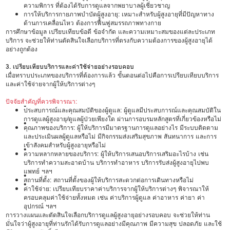
ความพิการ ที่ต้องได้รับการดูแลจากพยาบาลผู้เชี่ยวชาญ
การให้บริการกายภาพบำบัดผู้สูงอายุ: เหมาะสำหรับผู้สูงอายุที่มีปัญหาทาง
ด้านการเคลื่อนไหว ต้องการฟื้นฟูสมรรถภาพทางกาย
การศึกษาข้อมูล เปรียบเทียบข้อดี ข้อจำกัด และความเหมาะสมของแต่ละประเภท
บริการ จะช่วยให้ท่านตัดสินใจเลือกบริการที่ตรงกับความต้องการของผู้สูงอายุได้
อย่างถูกต้อง
3. เปรียบเทียบบริการและค่าใช้จ่ายอย่างรอบคอบ
เมื่อทราบประเภทของบริการที่ต้องการแล้ว ขั้นตอนต่อไปคือการเปรียบเทียบบริการ
และค่าใช้จ่ายจากผู้ให้บริการต่างๆ
ปัจจัยสำคัญที่ควรพิจารณา:
•
ประสบการณ์และคุณสมบัติของผู้ดูแล: ผู้ดูแลมีประสบการณ์และคุณสมบัติใน
การดูแลผู้สูงอายุ/ดูแลผู้ป่วยเพียงใด ผ่านการอบรมหลักสูตรที่เกี่ยวข้องหรือไม่
•
คุณภาพของบริการ: ผู้ให้บริการมีมาตรฐานการดูแลอย่างไร มีระบบติดตาม
และประเมินผลผู้ดูแลหรือไม่ มีกิจกรรมส่งเสริมสุขภาพ สันทนาการ และการ
เข้าสังคมสำหรับผู้สูงอายุหรือไม่
•
ความหลากหลายของบริการ: ผู้ให้บริการเสนอบริการเสริมอะไรบ้าง เช่น
บริการทำความสะอาดบ้าน บริการทำอาหาร บริการรับส่งผู้สูงอายุไปพบ
แพทย์ ฯลฯ
•
สถานที่ตั้ง: สถานที่ตั้งของผู้ให้บริการสะดวกต่อการเดินทางหรือไม่
•
ค่าใช้จ่าย: เปรียบเทียบราคาค่าบริการจากผู้ให้บริการต่างๆ พิจารณาให้
ครอบคลุมค่าใช้จ่ายทั้งหมด เช่น ค่าบริการผู้ดูแล ค่าอาหาร ค่ายา ค่า
อุปกรณ์ ฯลฯ
การวางแผนและตัดสินใจเลือกบริการดูแลผู้สูงอายุอย่างรอบคอบ จะช่วยให้ท่าน
มั่นใจว่าผู้สูงอายุที่ท่านรักได้รับการดูแลอย่างมีคุณภาพ มีความสุข ปลอดภัย และใช้