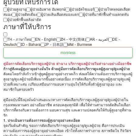
ผู้ป่วยที่ให้บริการได้
ผู้ป่วยสูงอายุ
ผู้ป่วยอัมพาต อัมพฤกษ์
ผู้ป่วยอัลไซเมอร์
ผู้ป่วยโรคหลอดเลือด
สมอง
ผู้ป่วยติดเตียง
ผู้ป่วยเส้นเลือดสมองแตก
ผู้ป่วยที่มาพักฟื้นทำแผลกดทับ
ผู้ป่วยพักฟื้นหลังผ่าตัด
ภาษาที่ให้บริการ
TH - ‏ภาษาไทย
EN - English
ZH - 中文(简体)
‏AR - ‏العربية‏
DE -
Deutsch
ID - Bahara
JP - 日本語
MM - Burmese
more
less
คู่มือการคัดเลือกบริการดูแลผู้ป่วย ท่าฉาง บริการดูแลผู้ป่วยในท่าฉางอย่างมืออาชีพ
ก้าวสู่สังคมผู้สูงอายุอย่างมั่นใจ ด้วยคู่มือการคัดเลือกบริการดูแลผู้สูงอายุ/ดูแลผู้ป่วย
สังคมไทยกำลังก้าวเข้าสู่ยุคผู้สูงอายุอย่างรวดเร็ว ส่งผลให้ความต้องการบริการดูแลผู้
สูงอายุ/ดูแลผู้ป่วยมีเพิ่มมากขึ้นอย่างต่อเนื่อง การคัดเลือกบริการดูแลผู้สูงอายุ/ดูแลผู้
ป่วยที่เหมาะสม เปรียบเสมือนการมอบความอุ่นใจให้กับทั้งตัวผู้สูงอายุเอง และ
สมาชิกในครอบครัว
คู่มือฉบับนี้จึงมุ่งมั่นนำเสนอแนวทางการคัดเลือกบริการดูแลผู้สูงอายุ/ดูแลผู้ป่วยใน
กรุงเทพมหานคร อย่างมืออาชีพ ครอบคลุมทุกมิติ เพื่อให้ท่านสามารถตัดสินใจเลือก
บริการที่ตรงกับความต้องการ มอบความสุข และความปลอดภัยให้กับผู้สูงอายุที่ท่าน
รัก
1. ประเมินความต้องการของผู้สูงอายุอย่างละเอียด
จุดเริ่มต้นสำคัญ ของการคัดเลือกบริการดูแลผู้สูงอายุ/ดูแลผู้ป่วย คือการประเมิน
ความต้องการของผู้สูงอายุอย่างละเอียด เข้าใจทั้งสภาพร่างกาย สภาพจิตใจ กิจวัตร
ประจำวัน และความต้องการทางสังคม