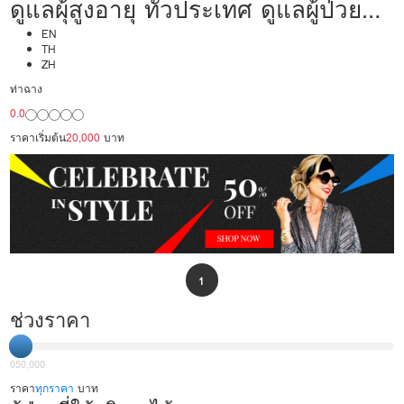
ดูแลผุ้สูงอายุ ทั่วประเทศ ดูแลผู้ป่วย
20,000/เดือน มืออาชีพ ได้ภาษา รับ
EN
TH
ZH
ต่างชาติ
ท่าฉาง
0.0
ราคาเริ่มต้น
20,000
บาท
1
ช่วงราคา
0
50,000
ราคา
ทุกราคา
บาท