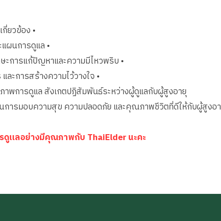
ี่ยวข้อง •
ละแผนการดูแล •
กษะการแก้ปัญหาและความมีไหวพริบ •
สาร และการสร้างความไว้วางใจ •
ภาพการดูแล สังเกตปฏิสัมพันธ์ระหว่างผู้ดูแลกับผู้สูงอายุ
ือนการมอบความสุข ความปลอดภัย และคุณภาพชีวิตที่ดีให้กับผู้สูงอายุ
บการดูแลอย่างมีคุณภาพกับ ThaiElder นะคะ