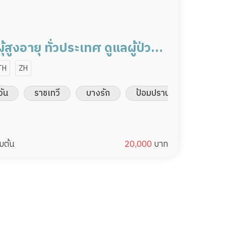
ุ้สูงอายุ ทั่วประเทศ ดูแลผู้ป่วย
00/เดือน มืออาชีพ ได้ภาษา รับ
TH
ZH
ชาติ
วัน
ราชเทวี
บางรัก
ป้อมปราบศัตรูพ่าย
่มต้น
20,000
บาท