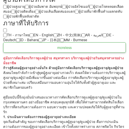
ผู้ป่วยสูงอายุ
ผู้ป่วยอัมพาต อัมพฤกษ์
ผู้ป่วยอัลไซเมอร์
ผู้ป่วยโรคหลอดเลือด
สมอง
ผู้ป่วยติดเตียง
ผู้ป่วยเส้นเลือดสมองแตก
ผู้ป่วยที่มาพักฟื้นทำแผลกดทับ
ผู้ป่วยพักฟื้นหลังผ่าตัด
ภาษาที่ให้บริการ
TH - ‏ภาษาไทย
EN - English
ZH - 中文(简体)
‏AR - ‏العربية‏
DE -
Deutsch
ID - Bahara
JP - 日本語
MM - Burmese
more
less
คู่มือการคัดเลือกบริการดูแลผู้ป่วย สมุทรสาคร บริการดูแลผู้ป่วยในสมุทรสาครอย่าง
มืออาชีพ
ก้าวสู่สังคมผู้สูงอายุอย่างมั่นใจ ด้วยคู่มือการคัดเลือกบริการดูแลผู้สูงอายุ/ดูแลผู้ป่วย
สังคมไทยกำลังก้าวเข้าสู่ยุคผู้สูงอายุอย่างรวดเร็ว ส่งผลให้ความต้องการบริการดูแลผู้
สูงอายุ/ดูแลผู้ป่วยมีเพิ่มมากขึ้นอย่างต่อเนื่อง การคัดเลือกบริการดูแลผู้สูงอายุ/ดูแลผู้
ป่วยที่เหมาะสม เปรียบเสมือนการมอบความอุ่นใจให้กับทั้งตัวผู้สูงอายุเอง และ
สมาชิกในครอบครัว
คู่มือฉบับนี้จึงมุ่งมั่นนำเสนอแนวทางการคัดเลือกบริการดูแลผู้สูงอายุ/ดูแลผู้ป่วยใน
กรุงเทพมหานคร อย่างมืออาชีพ ครอบคลุมทุกมิติ เพื่อให้ท่านสามารถตัดสินใจเลือก
บริการที่ตรงกับความต้องการ มอบความสุข และความปลอดภัยให้กับผู้สูงอายุที่ท่าน
รัก
1. ประเมินความต้องการของผู้สูงอายุอย่างละเอียด
จุดเริ่มต้นสำคัญ ของการคัดเลือกบริการดูแลผู้สูงอายุ/ดูแลผู้ป่วย คือการประเมิน
ความต้องการของผู้สูงอายุอย่างละเอียด เข้าใจทั้งสภาพร่างกาย สภาพจิตใจ กิจวัตร