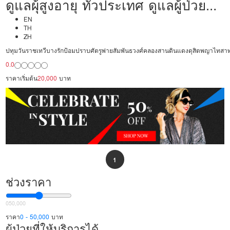
ดูแลผุ้สูงอายุ ทั่วประเทศ ดูแลผู้ป่วย
20,000/เดือน มืออาชีพ ได้ภาษา รับ
EN
TH
ZH
ต่างชาติ
ปทุมวัน
ราชเทวี
บางรัก
ป้อมปราบศัตรูพ่าย
สัมพันธวงศ์
คลองสาน
ดินแดง
ดุสิต
พญาไท
สา
0.0
ราคาเริ่มต้น
20,000
บาท
1
ช่วงราคา
0
50,000
ราคา
0 - 50,000
บาท
ผู้ป่วยที่ให้บริการได้