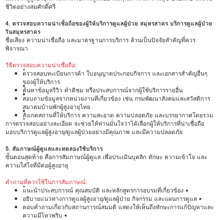
ชีวิตอย่างสมศักดิ์ศรี
4. ตรวจสอบความน่าเชื่อถือของผู้ให้บริการดูแลผู้ป่วย สมุทรสาคร บริการดูแลผู้ป่วย
ในสมุทรสาคร
ชื่อเสียง ความน่าเชื่อถือ และมาตรฐานการบริการ ล้วนเป็นปัจจัยสำคัญที่ควร
พิจารณา
วิธีตรวจสอบความน่าเชื่อถือ:
•
ตรวจสอบทะเบียนการค้า ใบอนุญาตประกอบกิจการ และเอกสารสำคัญอื่นๆ
ของผู้ให้บริการ
•
ค้นหาข้อมูลรีวิว คำติชม หรือประสบการณ์จากผู้ใช้บริการรายอื่น
•
สอบถามข้อมูลจากหน่วยงานที่เกี่ยวข้อง เช่น กรมพัฒนาสังคมและสวัสดิการ
สมาคมบ้านพักผู้สูงอายุไทย
•
สังเกตสถานที่ให้บริการ ความสะอาด ความปลอดภัย และบรรยากาศโดยรวม
•
การตรวจสอบอย่างละเอียด จะช่วยให้ท่านมั่นใจว่าได้เลือกผู้ให้บริการที่น่าเชื่อถือ
มอบบริการดูแลผู้สูงอายุ/ดูแลผู้ป่วยอย่างมีคุณภาพ และมีความปลอดภัย
5. สัมภาษณ์ผู้ดูแลและทดลองใช้บริการ
ขั้นตอนสุดท้าย คือการสัมภาษณ์ผู้ดูแล เพื่อประเมินบุคลิก ทักษะ ความเข้าใจ และ
ความใส่ใจที่มีต่อผู้สูงอายุ
คำถามที่ควรใช้ในการสัมภาษณ์:
•
แนะนำประสบการณ์ คุณสมบัติ และหลักสูตรการอบรมที่เกี่ยวข้อง •
อธิบายแนวทางการดูแลผู้สูงอายุ/ดูแลผู้ป่วย กิจกรรม และแผนการดูแล •
ตอบคำถามเกี่ยวกับสถานการณ์สมมติ แสดงให้เห็นถึงทักษะการแก้ปัญหาและ
ความมีไหวพริบ •