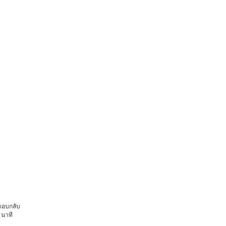
ตอบกลับ
 นาที