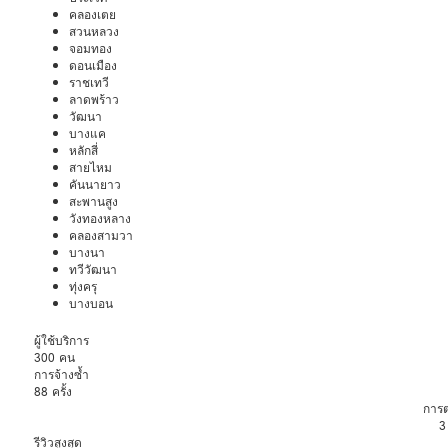
คลองเตย
สวนหลวง
จอมทอง
ดอนเมือง
ราชเทวี
ลาดพร้าว
วัฒนา
บางแค
หลักสี่
สายไหม
คันนายาว
สะพานสูง
วังทองหลาง
คลองสามวา
บางนา
ทวีวัฒนา
ทุ่งครุ
บางบอน
ผู้ใช้บริการ
300 คน
การจ้างซ้ำ
88 ครั้ง
การ
3
รีวิวสูงสุด