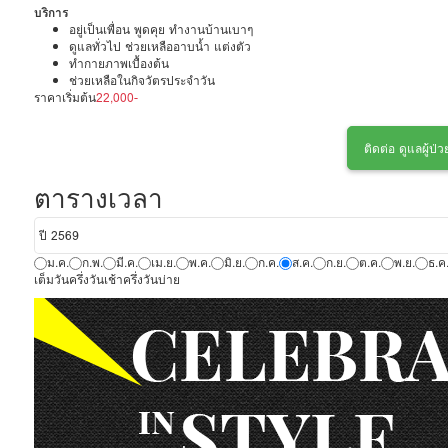
บริการ
อยู่เป็นเพื่อน พูดคุย ทำงานบ้านเบาๆ
ดูแลทั่วไป ช่วยเหลืออาบน้ำ แต่งตัว
ทำกายภาพเบื้องต้น
ช่วยเหลือในกิจวัตรประจำวัน
ราคาเริ่มต้น
22,000-
ติดต่อ ดูแลผู้ป
ตารางเวลา
ม.ค.
ก.พ.
มี.ค.
เม.ย.
พ.ค.
มิ.ย.
ก.ค.
ส.ค.
ก.ย.
ต.ค.
พ.ย.
ธ.ค
เต็มวัน
ครึ่งวันเช้า
ครึ่งวันบ่าย