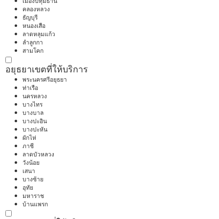
เมืองปทุมธานี
คลองหลวง
ธัญบุรี
หนองเสือ
ลาดหลุมแก้ว
ลำลูกกา
สามโคก
อยุธยา
เขตที่ให้บริการ
พระนครศรีอยุธยา
ท่าเรือ
นครหลวง
บางไทร
บางบาล
บางปะอิน
บางปะหัน
ผักไห่
ภาชี
ลาดบัวหลวง
วังน้อย
เสนา
บางซ้าย
อุทัย
มหาราช
บ้านแพรก