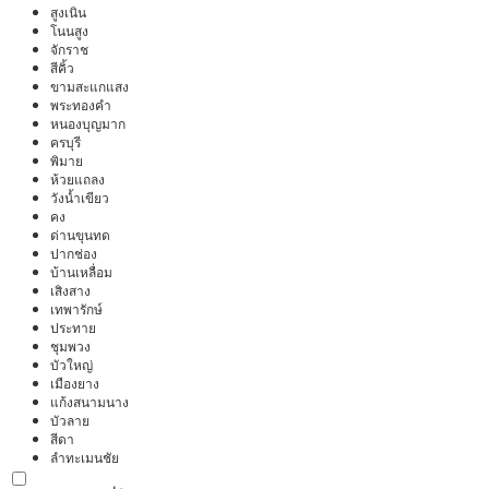
สูงเนิน
โนนสูง
จักราช
สีคิ้ว
ขามสะแกแสง
พระทองคำ
หนองบุญมาก
ครบุรี
พิมาย
ห้วยแถลง
วังน้ำเขียว
คง
ด่านขุนทด
ปากช่อง
บ้านเหลื่อม
เสิงสาง
เทพารักษ์
ประทาย
ชุมพวง
บัวใหญ่
เมืองยาง
แก้งสนามนาง
บัวลาย
สีดา
ลำทะเมนชัย