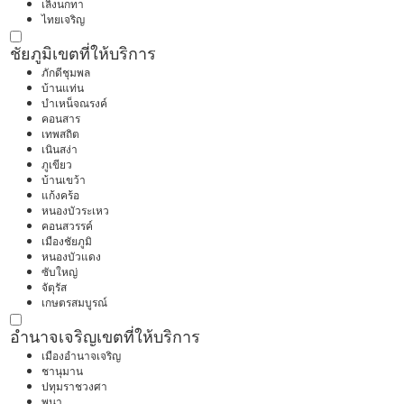
เลิงนกทา
ไทยเจริญ
ชัยภูมิ
เขตที่ให้บริการ
ภักดีชุมพล
บ้านแท่น
บำเหน็จณรงค์
คอนสาร
เทพสถิต
เนินสง่า
ภูเขียว
บ้านเขว้า
แก้งคร้อ
หนองบัวระเหว
คอนสวรรค์
เมืองชัยภูมิ
หนองบัวแดง
ซับใหญ่
จัตุรัส
เกษตรสมบูรณ์
อำนาจเจริญ
เขตที่ให้บริการ
เมืองอำนาจเจริญ
ชานุมาน
ปทุมราชวงศา
พนา