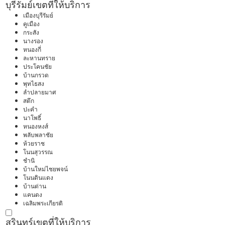
บุรีรัมย์
เขตที่ให้บริการ
เมืองบุรีรัมย์
คูเมือง
กระสัง
นางรอง
หนองกี่
ละหานทราย
ประโคนชัย
บ้านกรวด
พุทไธสง
ลำปลายมาศ
สตึก
ปะคำ
นาโพธิ์
หนองหงส์
พลับพลาชัย
ห้วยราช
โนนสุวรรณ
ชำนิ
บ้านใหม่ไชยพจน์
โนนดินแดง
บ้านด่าน
แคนดง
เฉลิมพระเกียรติ
สุรินทร์
เขตที่ให้บริการ