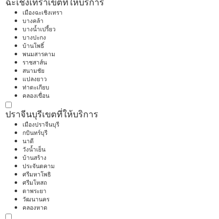
ฉะเชิงเทรา
เขตที่ให้บริการ
เมืองฉะเชิงเทรา
บางคล้า
บางน้ำเปรี้ยว
บางปะกง
บ้านโพธิ์
พนมสารคาม
ราชสาส์น
สนามชัย
แปลงยาว
ท่าตะเกียบ
คลองเขื่อน
ปราจีนบุรี
เขตที่ให้บริการ
เมืองปราจีนบุรี
กบินทร์บุรี
นาดี
วังน้ำเย็น
บ้านสร้าง
ประจันตคาม
ศรีมหาโพธิ
ศรีมโหสถ
ตาพระยา
วัฒนานคร
คลองหาด