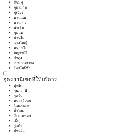
สีชมพู
ภูผาม่าน
ภูเวียง
บ้านแฮด
บ้านฝาง
พระยืน
ชุมแพ
บ้านไผ่
แวงใหญ่
หนองเรือ
มัญจาคีรี
ซำสูง
เขาสวนกวาง
โคกโพธิ์ชัย
อุดรธานี
เขตที่ให้บริการ
ทุ่งฝน
กุมภวาปี
กุดจับ
หนองวัวซอ
โนนสะอาด
น้ำโสม
วังสามหมอ
เพ็ญ
กู่แก้ว
บ้านผือ