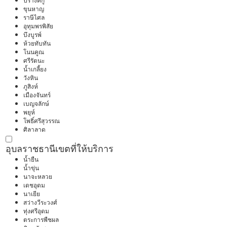
ปรางค์กู่
ขุนหาญ
ราษีไศล
อุทุมพรพิสัย
บึงบูรพ์
ห้วยทับทัน
โนนคูณ
ศรีรัตนะ
น้ำเกลี้ยง
วังหิน
ภูสิงห์
เมืองจันทร์
เบญจลักษ์
พยุห์
โพธิ์ศรีสุวรรณ
ศิลาลาด
อุบลราชธานี
เขตที่ให้บริการ
น้ำยืน
น้ำขุ่น
นาจะหลวย
เดชอุดม
นาเยีย
สว่างวีระวงศ์
ทุ่งศรีอุดม
ตระการพืชผล