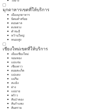
วังยาง
มุกดาหาร
เขตที่ให้บริการ
เมืองมุกดาหาร
นิคมคำสร้อย
ดอนตาล
ดงหลวง
คำชะอี
หว้านใหญ่
หนองสูง
เชียงใหม่
เขตที่ให้บริการ
เมืองเชียงใหม่
จอมทอง
แม่แจ่ม
เชียงดาว
ดอยสะเก็ด
แม่แตง
แม่ริม
สะเมิง
ฝาง
แม่อาย
พร้าว
สันป่าตอง
สันกำแพง
สันทราย