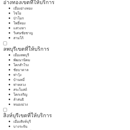
อ่างทอง
เขตที่ให้บริการ
เมืองอ่างทอง
ไชโย
ป่าโมก
โพธิ์ทอง
แสวงหา
วิเศษชัยชาญ
สามโก้
ลพบุรี
เขตที่ให้บริการ
เมืองลพบุรี
พัฒนานิคม
โคกสำโรง
ชัยบาดาล
ท่าวุ้ง
บ้านหมี่
ท่าหลวง
สระโบสถ์
โคกเจริญ
ลำสนธิ
หนองม่วง
สิงห์บุรี
เขตที่ให้บริการ
เมืองสิงห์บุรี
บางระจัน