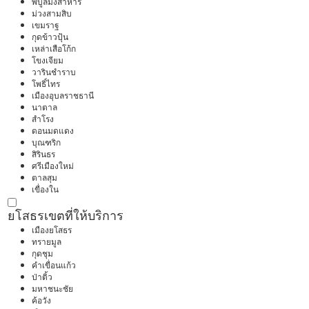
พิบูลมังสาหาร
ม่วงสามสิบ
เขมราฐ
กุดข้าวปุ้น
เหล่าเสือโก้ก
โขงเจียม
วารินชำราบ
โพธิ์ไทร
เมืองอุบลราชธานี
นาตาล
สำโรง
ดอนมดแดง
บุณฑริก
สิรินธร
ศรีเมืองใหม่
ตาลสุม
เขื่องใน
ยโสธร
เขตที่ให้บริการ
เมืองยโสธร
ทรายมูล
กุดชุม
คำเขื่อนแก้ว
ป่าติ้ว
มหาชนะชัย
ค้อวัง