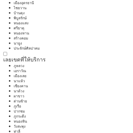
เมืองอุดรธานี
ไชยวาน
บ้านดุง
พิบูลรักษ์
หนองแสง
ศรีธาตุ
หนองหาน
สร้างคอม
นายูง
ประจักษ์ศิลปาคม
เลย
เขตที่ให้บริการ
ภูหลวง
เอราวัณ
เมืองเลย
นาแห้ว
เชียงคาน
นาด้วง
ผาขาว
ด่านซ้าย
ภูเรือ
ปากชม
ภูกระดึง
หนองหิน
วังสะพุง
ท่าลี่