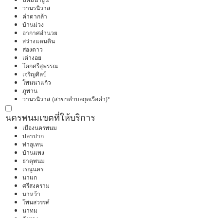
วานรนิวาส
คำตากล้า
บ้านม่วง
อากาศอำนวย
สว่างแดนดิน
ส่องดาว
เต่างอย
โคกศรีสุพรรณ
เจริญศิลป์
โพนนาแก้ว
ภูพาน
วานรนิวาส (สาขาตำบลกุดเรือคำ)*
นครพนม
เขตที่ให้บริการ
เมืองนครพนม
ปลาปาก
ท่าอุเทน
บ้านแพง
ธาตุพนม
เรณูนคร
นาแก
ศรีสงคราม
นาหว้า
โพนสวรรค์
นาทม