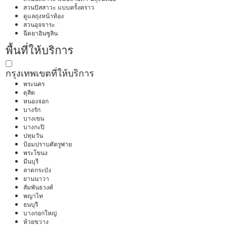
สวนปัสสาวะ แบบครั้งคราว
ดูแลถุงหน้าท้อง
สวนอุจจาระ
ฉีดยาอินซูลิน
พื้นที่ให้บริการ
กรุงเทพ
เขตที่ให้บริการ
พระนคร
ดุสิต
หนองจอก
บางรัก
บางเขน
บางกะปิ
ปทุมวัน
ป้อมปราบศัตรูพ่าย
พระโขนง
มีนบุรี
ลาดกระบัง
ยานนาวา
สัมพันธวงศ์
พญาไท
ธนบุรี
บางกอกใหญ่
ห้วยขวาง