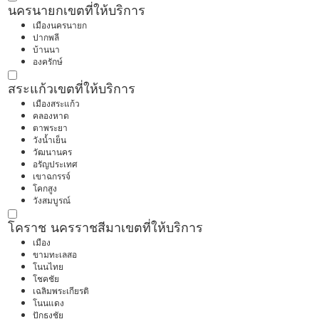
นครนายก
เขตที่ให้บริการ
เมืองนครนายก
ปากพลี
บ้านนา
องครักษ์
สระแก้ว
เขตที่ให้บริการ
เมืองสระแก้ว
คลองหาด
ตาพระยา
วังน้ำเย็น
วัฒนานคร
อรัญประเทศ
เขาฉกรรจ์
โคกสูง
วังสมบูรณ์
โคราช นครราชสีมา
เขตที่ให้บริการ
เมือง
ขามทะเลสอ
โนนไทย
โชคชัย
เฉลิมพระเกียรติ
โนนแดง
ปักธงชัย