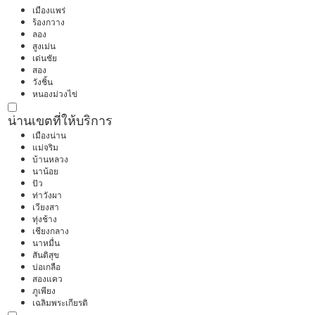
เมืองแพร่
ร้องกวาง
ลอง
สูงเม่น
เด่นชัย
สอง
วังชิ้น
หนองม่วงไข่
น่าน
เขตที่ให้บริการ
เมืองน่าน
แม่จริม
บ้านหลวง
นาน้อย
ปัว
ท่าวังผา
เวียงสา
ทุ่งช้าง
เชียงกลาง
นาหมื่น
สันติสุข
บ่อเกลือ
สองแคว
ภูเพียง
เฉลิมพระเกียรติ