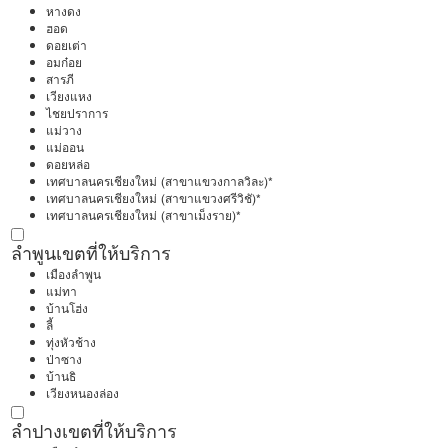
หางดง
ฮอด
ดอยเต่า
อมก๋อย
สารภี
เวียงแหง
ไชยปราการ
แม่วาง
แม่ออน
ดอยหล่อ
เทศบาลนครเชียงใหม่ (สาขาแขวงกาลวิละ)*
เทศบาลนครเชียงใหม่ (สาขาแขวงศรีวิชั)*
เทศบาลนครเชียงใหม่ (สาขาเม็งราย)*
ลำพูน
เขตที่ให้บริการ
เมืองลำพูน
แม่ทา
บ้านโฮ่ง
ลี้
ทุ่งหัวช้าง
ป่าซาง
บ้านธิ
เวียงหนองล่อง
ลำปาง
เขตที่ให้บริการ