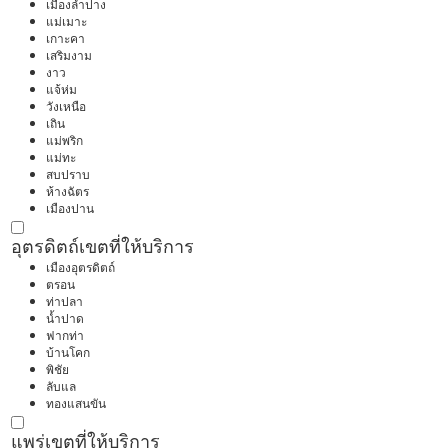
เมืองลำปาง
แม่เมาะ
เกาะคา
เสริมงาม
งาว
แจ้ห่ม
วังเหนือ
เถิน
แม่พริก
แม่ทะ
สบปราบ
ห้างฉัตร
เมืองปาน
อุตรดิตถ์
เขตที่ให้บริการ
เมืองอุตรดิตถ์
ตรอน
ท่าปลา
น้ำปาด
ฟากท่า
บ้านโคก
พิชัย
ลับแล
ทองแสนขัน
แพร่
เขตที่ให้บริการ