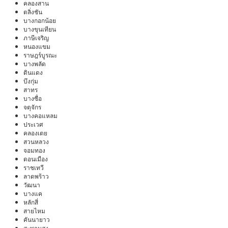
คลองสาน
ตลิ่งชัน
บางกอกน้อย
บางขุนเทียน
ภาษีเจริญ
หนองแขม
ราษฎร์บูรณะ
บางพลัด
ดินแดง
บึงกุ่ม
สาทร
บางซื่อ
จตุจักร
บางคอแหลม
ประเวศ
คลองเตย
สวนหลวง
จอมทอง
ดอนเมือง
ราชเทวี
ลาดพร้าว
วัฒนา
บางแค
หลักสี่
สายไหม
คันนายาว