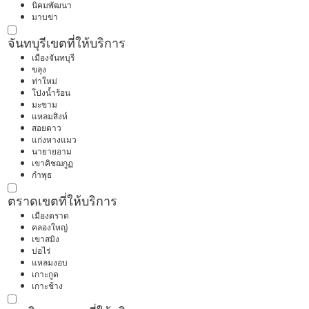
นิคมพัฒนา
มาบข่า
จันทบุรี
เขตที่ให้บริการ
เมืองจันทบุรี
ขลุง
ท่าใหม่
โป่งน้ำร้อน
มะขาม
แหลมสิงห์
สอยดาว
แก่งหางแมว
นายายอาม
เขาคิชฌกูฏ
กำพุธ
ตราด
เขตที่ให้บริการ
เมืองตราด
คลองใหญ่
เขาสมิง
บ่อไร่
แหลมงอบ
เกาะกูด
เกาะช้าง