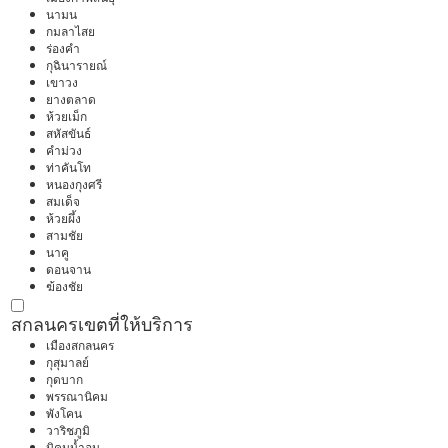
นามน
กมลาไสย
ร่องคำ
กุฉินารายณ์
เขาวง
ยางตลาด
ห้วยเม็ก
สหัสขันธ์
คำม่วง
ท่าคันโท
หนองกุงศรี
สมเด็จ
ห้วยผึ้ง
สามชัย
นาคู
ดอนจาน
ฆ้องชัย
สกลนคร
เขตที่ให้บริการ
เมืองสกลนคร
กุสุมาลย์
กุดบาก
พรรณานิคม
พังโคน
วาริชภูมิ
นิคมน้ำอูน