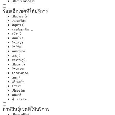
เมืองมหาสารคาม
ร้อยเอ็ด
เขตที่ให้บริการ
เมืองร้อยเอ็ด
เกษตรวิสัย
ปทุมรัตต์
จตุรพักตรพิมาน
ธวัชบุรี
พนมไพร
โพนทอง
โพธิ์ชัย
หนองพอก
เสลภูมิ
สุวรรณภูมิ
เมืองสรวง
โพนทราย
อาจสามารถ
เมยวดี
ศรีสมเด็จ
จังหาร
เชียงขวัญ
หนองฮี
ทุ่งเขาหลวง
กาฬสินธุ์
เขตที่ให้บริการ
เมืองกาฬสินธุ์