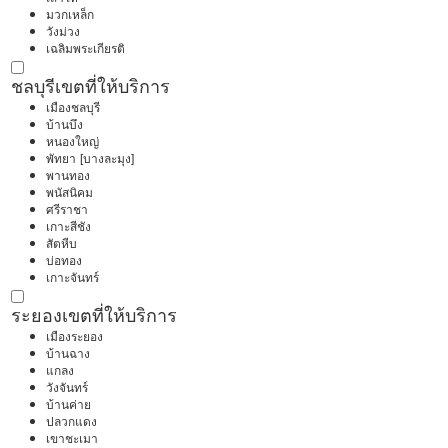
มวกเหล็ก
วังม่วง
เฉลิมพระเกียรติ
ชลบุรี
เขตที่ให้บริการ
เมืองชลบุรี
บ้านบึง
หนองใหญ่
พัทยา [บางละมุง]
พานทอง
พนัสนิคม
ศรีราชา
เกาะสีชัง
สัตหีบ
บ่อทอง
เกาะจันทร์
ระยอง
เขตที่ให้บริการ
เมืองระยอง
บ้านฉาง
แกลง
วังจันทร์
บ้านค่าย
ปลวกแดง
เขาชะเมา