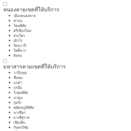
หนองคาย
เขตที่ให้บริการ
เมืองหนองคาย
ท่าบ่อ
โพนพิสัย
ศรีเชียงใหม่
สระใคร
เฝ้าไร่
รัตนวาปี
โพธิ์ตาก
สังคม
มหาสารคาม
เขตที่ให้บริการ
วาปีปทุม
ชื่นชม
แกดำ
บรบือ
โกสุมพิสัย
นาดูน
กุดรัง
พยัคฆภูมิพิสัย
นาเชือก
ยางสีสุราช
เชียงยืน
กันทรวิชัย