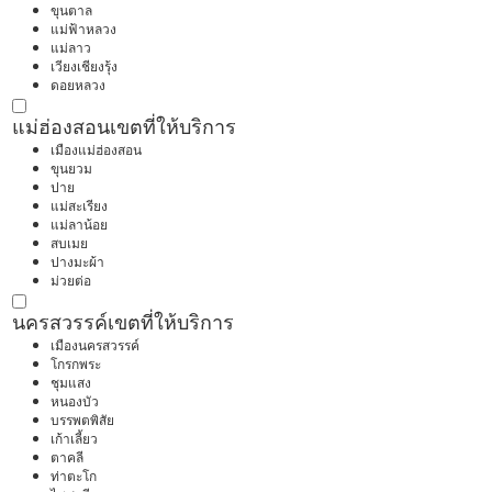
ขุนตาล
แม่ฟ้าหลวง
แม่ลาว
เวียงเชียงรุ้ง
ดอยหลวง
แม่ฮ่องสอน
เขตที่ให้บริการ
เมืองแม่ฮ่องสอน
ขุนยวม
ปาย
แม่สะเรียง
แม่ลาน้อย
สบเมย
ปางมะผ้า
ม่วยต่อ
นครสวรรค์
เขตที่ให้บริการ
เมืองนครสวรรค์
โกรกพระ
ชุมแสง
หนองบัว
บรรพตพิสัย
เก้าเลี้ยว
ตาคลี
ท่าตะโก