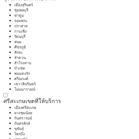
เมืองสุรินทร์
ชุมพลบุรี
ท่าตูม
จอมพระ
ปราสาท
กาบเชิง
รัตนบุรี
สนม
ศีขรภูมิ
สังขะ
ลำดวน
สำโรงทาบ
บัวเชด
พนมดงรัก
ศรีณรงค์
เขวาสินรินทร์
โนนนารายณ์
ศรีสะเกษ
เขตที่ให้บริการ
เมืองศรีสะเกษ
ยางชุมน้อย
กันทรารมย์
กันทรลักษ์
ขุขันธ์
ไพรบึง