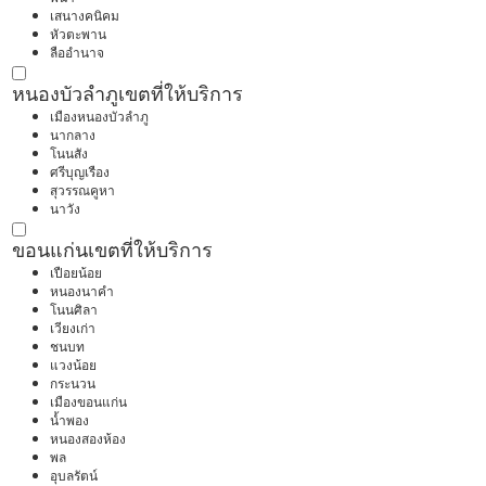
เสนางคนิคม
หัวตะพาน
ลืออำนาจ
หนองบัวลำภู
เขตที่ให้บริการ
เมืองหนองบัวลำภู
นากลาง
โนนสัง
ศรีบุญเรือง
สุวรรณคูหา
นาวัง
ขอนแก่น
เขตที่ให้บริการ
เปือยน้อย
หนองนาคำ
โนนศิลา
เวียงเก่า
ชนบท
แวงน้อย
กระนวน
เมืองขอนแก่น
น้ำพอง
หนองสองห้อง
พล
อุบลรัตน์