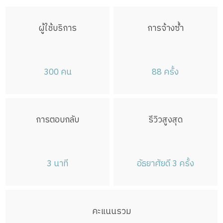
แว้ง
สุคิริน
สุไหงโก-ลก
สุไหงปาดี
ผู้ใช้บริการ
การจ้างซ้ำ
จะแนะ
เจาะไอร้อง
บางนรา
300 คน
88 ครั้ง
การตอบกลับ
รีวิวสูงสุด
3 นาที
อัธยาศัยดี 3 ครั้ง
คะแนนรวม