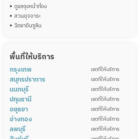
ดูแลถุงหน้าท้อง
สวนอุจจาระ
ฉีดยาอินซูลิน
พื้นที่ให้บริการ
กรุงเทพ
เขตที่ให้บริการ
สมุทรปราการ
พระนคร
ดุสิต
หนองจอก
บางรัก
เขตที่ให้บริการ
นนทบุรี
บางเขน
บางกะปิ
ปทุมวัน
เมืองสมุทรปราการ
บางบ่อ
บางพลี
เขตที่ให้บริการ
ปทุมธานี
ป้อมปราบศัตรูพ่าย
พระโขนง
มีนบุรี
พระประแดง
พระสมุทรเจดีย์
บางเสาธง
เมืองนนทบุรี
บางกรวย
บางใหญ่
เขตที่ให้บริการ
ลาดกระบัง
ยานนาวา
สัมพันธวงศ์
อยุธยา
บางบัวทอง
ไทรน้อย
ปากเกร็ด
เมืองปทุมธานี
คลองหลวง
ธัญบุรี
เขตที่ให้บริการ
พญาไท
ธนบุรี
บางกอกใหญ่
อ่างทอง
หนองเสือ
ลาดหลุมแก้ว
ลำลูกกา
พระนครศรีอยุธยา
ท่าเรือ
นครหลวง
เขตที่ให้บริการ
ห้วยขวาง
คลองสาน
ตลิ่งชัน
ลพบุรี
สามโคก
บางไทร
บางบาล
บางปะอิน
บางปะหัน
เมืองอ่างทอง
ไชโย
ป่าโมก
เขตที่ให้บริการ
บางกอกน้อย
บางขุนเทียน
ภาษีเจริญ
ผักไห่
ภาชี
ลาดบัวหลวง
โพธิ์ทอง
แสวงหา
วิเศษชัยชาญ