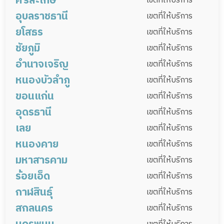
ศรีสะเกษ
เมืองสุรินทร์
ชุมพลบุรี
ท่าตูม
เขตที่ให้บริการ
ขามสะแกแสง
พระทองคำ
หนองบุญมาก
อุบลราชธานี
ประโคนชัย
บ้านกรวด
พุทไธสง
จอมพระ
ปราสาท
กาบเชิง
รัตนบุรี
เมืองศรีสะเกษ
ยางชุมน้อย
กันทรารมย์
เขตที่ให้บริการ
ครบุรี
พิมาย
ห้วยแถลง
วังน้ำเขียว
ลำปลายมาศ
สตึก
ปะคำ
ยโสธร
สนม
ศีขรภูมิ
สังขะ
ลำดวน
กันทรลักษ์
ขุขันธ์
ไพรบึง
ปรางค์กู่
น้ำยืน
น้ำขุ่น
นาจะหลวย
เดชอุดม
เขตที่ให้บริการ
คง
ด่านขุนทด
ปากช่อง
บ้านเหลื่อม
นาโพธิ์
หนองหงส์
พลับพลาชัย
ห้วยราช
สำโรงทาบ
บัวเชด
พนมดงรัก
ศรีณรงค์
ชัยภูมิ
ขุนหาญ
ราษีไศล
อุทุมพรพิสัย
นาเยีย
สว่างวีระวงศ์
ทุ่งศรีอุดม
เมืองยโสธร
ทรายมูล
กุดชุม
เขตที่ให้บริการ
เสิงสาง
เทพารักษ์
ประทาย
ชุมพวง
โนนสุวรรณ
ชำนิ
บ้านใหม่ไชยพจน์
เขวาสินรินทร์
โนนนารายณ์
บึงบูรพ์
ห้วยทับทัน
โนนคูณ
ศรีรัตนะ
อำนาจเจริญ
ตระการพืชผล
พิบูลมังสาหาร
ม่วงสามสิบ
คำเขื่อนแก้ว
ป่าติ้ว
มหาชนะชัย
ภักดีชุมพล
บ้านแท่น
บำเหน็จณรงค์
เขตที่ให้บริการ
บัวใหญ่
เมืองยาง
แก้งสนามนาง
โนนดินแดง
บ้านด่าน
แคนดง
น้ำเกลี้ยง
วังหิน
ภูสิงห์
เมืองจันทร์
เขมราฐ
กุดข้าวปุ้น
เหล่าเสือโก้ก
หนองบัวลำภู
ค้อวัง
เลิงนกทา
ไทยเจริญ
คอนสาร
เทพสถิต
เนินสง่า
ภูเขียว
เมืองอำนาจเจริญ
ชานุมาน
ปทุมราชวงศา
เขตที่ให้บริการ
บัวลาย
สีดา
ลำทะเมนชัย
เฉลิมพระเกียรติ
เบญจลักษ์
พยุห์
โพธิ์ศรีสุวรรณ
โขงเจียม
วารินชำราบ
โพธิ์ไทร
ขอนแก่น
บ้านเขว้า
แก้งคร้อ
หนองบัวระเหว
พนา
เสนางคนิคม
หัวตะพาน
เมืองหนองบัวลำภู
นากลาง
โนนสัง
เขตที่ให้บริการ
ศิลาลาด
เมืองอุบลราชธานี
นาตาล
สำโรง
คอนสวรรค์
เมืองชัยภูมิ
หนองบัวแดง
อุดรธานี
ลืออำนาจ
ศรีบุญเรือง
สุวรรณคูหา
นาวัง
เปือยน้อย
หนองนาคำ
โนนศิลา
เวียงเก่า
เขตที่ให้บริการ
ดอนมดแดง
บุณฑริก
สิรินธร
ซับใหญ่
จัตุรัส
เกษตรสมบูรณ์
เลย
ชนบท
แวงน้อย
กระนวน
ทุ่งฝน
กุมภวาปี
กุดจับ
หนองวัวซอ
เขตที่ให้บริการ
ศรีเมืองใหม่
ตาลสุม
เขื่องใน
หนองคาย
เมืองขอนแก่น
น้ำพอง
หนองสองห้อง
โนนสะอาด
น้ำโสม
วังสามหมอ
เพ็ญ
ภูหลวง
เอราวัณ
เมืองเลย
นาแห้ว
เขตที่ให้บริการ
พล
อุบลรัตน์
สีชมพู
ภูผาม่าน
มหาสารคาม
กู่แก้ว
บ้านผือ
เมืองอุดรธานี
เชียงคาน
นาด้วง
ผาขาว
ด่านซ้าย
เมืองหนองคาย
ท่าบ่อ
โพนพิสัย
เขตที่ให้บริการ
ภูเวียง
บ้านแฮด
บ้านฝาง
พระยืน
ไชยวาน
บ้านดุง
พิบูลรักษ์
หนองแสง
ร้อยเอ็ด
ภูเรือ
ปากชม
ภูกระดึง
หนองหิน
ศรีเชียงใหม่
สระใคร
เฝ้าไร่
รัตนวาปี
วาปีปทุม
ชื่นชม
แกดำ
บรบือ
เขตที่ให้บริการ
ชุมแพ
บ้านไผ่
แวงใหญ่
หนองเรือ
ศรีธาตุ
หนองหาน
สร้างคอม
นายูง
วังสะพุง
ท่าลี่
กาฬสินธุ์
โพธิ์ตาก
สังคม
โกสุมพิสัย
นาดูน
กุดรัง
เมืองร้อยเอ็ด
เกษตรวิสัย
ปทุมรัตต์
เขตที่ให้บริการ
มัญจาคีรี
ซำสูง
เขาสวนกวาง
ประจักษ์ศิลปาคม
สกลนคร
พยัคฆภูมิพิสัย
นาเชือก
ยางสีสุราช
จตุรพักตรพิมาน
ธวัชบุรี
พนมไพร
เมืองกาฬสินธุ์
นามน
กมลาไสย
เขตที่ให้บริการ
โคกโพธิ์ชัย
เชียงยืน
กันทรวิชัย
เมืองมหาสารคาม
โพนทอง
โพธิ์ชัย
หนองพอก
เสลภูมิ
ร่องคำ
กุฉินารายณ์
เขาวง