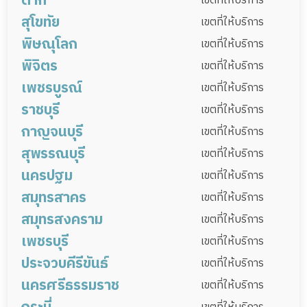
ตาก
เมืองกำแพงเพชร
ไทรงาม
คลองลาน
เขตที่ให้บริการ
ดอยหลวง
ลาดยาว
ตากฟ้า
แม่วงก์
แม่เปิน
สุโขทัย
ลานสัก
ห้วยคต
ขาณุวรลักษบุรี
คลองขลุง
พรานกระต่าย
เมืองตาก
บ้านตาก
สามเงา
แม่ระมาด
เขตที่ให้บริการ
ชุมตาบง
สาขาตำบลห้วยน้ำหอม
พิษณุโลก
ลานกระบือ
ทรายทองวัฒนา
ปางศิลาทอง
ท่าสองยาง
แม่สอด
พบพระ
อุ้มผาง
เมืองสุโขทัย
บ้านด่านลานหอย
คีรีมาศ
เขตที่ให้บริการ
กิ่งอำเภอชุมตาบง (สาขาตำบลชุมตาบง)
บึงสามัคคี
โกสัมพีนคร
พิจิตร
วังเจ้า
ท่าปุย
กงไกรลาศ
ศรีสัชนาลัย
ศรีสำโรง
สวรรคโลก
เมืองพิษณุโลก
นครไทย
ชาติตระการ
เขตที่ให้บริการ
แม่วงก์ (สาขาตำบลแม่เล่ย์)
เพชรบูรณ์
ศรีนคร
ทุ่งเสลี่ยม
บางระกำ
บางกระทุ่ม
พรหมพิราม
เมืองพิจิตร
วังทรายพูน
โพธิ์ประทับช้าง
เขตที่ให้บริการ
ราชบุรี
วัดโบสถ์
วังทอง
เนินมะปราง
ตะพานหิน
บางมูลนาก
โพทะเล
สามง่าม
เมืองเพชรบูรณ์
ชนแดน
หล่มสัก
เขตที่ให้บริการ
กาญจนบุรี
ทับคล้อ
สากเหล็ก
บึงนาราง
ดงเจริญ
หล่มเก่า
วิเชียรบุรี
ศรีเทพ
หนองไผ่
เมืองราชบุรี
จอมบึง
สวนผึ้ง
เขตที่ให้บริการ
วชิรบารมี
สุพรรณบุรี
บึงสามพัน
น้ำหนาว
วังโป่ง
เขาค้อ
ดำเนินสะดวก
บ้านโป่ง
บางแพ
เมืองกาญจนบุรี
ไทรโยค
บ่อพลอย
เขตที่ให้บริการ
นครปฐม
โพธาราม
ปากท่อ
วัดเพลง
บ้านคา
ศรีสวัสดิ์
ท่ามะกา
ท่าม่วง
ทองผาภูมิ
เมืองสุพรรณบุรี
เดิมบางนางบวช
ด่านช้าง
เขตที่ให้บริการ
สมุทรสาคร
สังขละบุรี
พนมทวน
เลาขวัญ
บางปลาม้า
ศรีประจันต์
ดอนเจดีย์
สองพี่น้อง
เมืองนครปฐม
กำแพงแสน
นครชัยศรี
เขตที่ให้บริการ
ด่านมะขามเตี้ย
หนองปรือ
ห้วยกระเจา
สมุทรสงคราม
สามชุก
อู่ทอง
หนองหญ้าไซ
ดอนตูม
บางเลน
สามพราน
พุทธมณฑล
เมืองสมุทรสาคร
กระทุ่มแบน
บ้านแพ้ว
เขตที่ให้บริการ
เพชรบุรี
บางคนที
เมืองสมุทรสงคราม
อัมพวา
เขตที่ให้บริการ
ประจวบคีรีขันธ์
เมืองเพชรบุรี
เขาย้อย
หนองหญ้าปล้อง
เขตที่ให้บริการ
นครศรีธรรมราช
ชะอำ
ท่ายาง
บ้านลาด
บ้านแหลม
เมืองประจวบคีรีขันธ์
กุยบุรี
ทับสะแก
เขตที่ให้บริการ
แก่งกระจาน
บางสะพาน
บางสะพานน้อย
ปราณบุรี