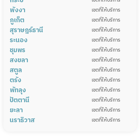
กระบี่
เมืองนครศรีธรรมราช
พรหมคีรี
ลานสกา
เขตที่ให้บริการ
พังงา
หัวหิน
สามร้อยยอด
ฉวาง
พิปูน
เชียรใหญ่
ชะอวด
เมืองกระบี่
เขาพนม
เกาะลันตา
คลองท่อม
เขตที่ให้บริการ
ภูเก็ต
ท่าศาลา
ทุ่งสง
นาบอน
ทุ่งใหญ่
อ่าวลึก
ปลายพระยา
ลำทับ
เมืองพังงา
เกาะยาว
กะปง
ตะกั่วทุ่ง
เขตที่ให้บริการ
ปากพนัง
ร่อนพิบูลย์
สิชล
ขนอม
สุราษฎร์ธานี
เหนือคลอง
ตะกั่วป่า
คุระบุรี
ทับปุด
ท้ายเหมือง
เมืองภูเก็ต
กะทู้
ถลาง
ทุ่งคา
เขตที่ให้บริการ
หัวไทร
บางขัน
ถ้ำพรรณรา
ระนอง
เมืองสุราษฎร์ธานี
กาญจนดิษฐ์
ดอนสัก
เขตที่ให้บริการ
จุฬาภรณ์
พระพรหม
นบพิตำ
ช้างกลาง
ชุมพร
เกาะสมุย
เกาะพะงัน
ไชยา
ท่าชนะ
เมืองระนอง
ละอุ่น
กะเปอร์
กระบุรี
เขตที่ให้บริการ
เฉลิมพระเกียรติ
สงขลา
คีรีรัฐนิคม
บ้านตาขุน
พนม
ท่าฉาง
สุขสำราญ
เมืองชุมพร
ท่าแซะ
ปะทิว
หลังสวน
เขตที่ให้บริการ
บ้านนาสาร
บ้านนาเดิม
เคียนซา
เวียงสระ
สตูล
ละแม
พะโต๊ะ
สวี
ทุ่งตะโก
เมืองสงขลา
สทิงพระ
จะนะ
นาทวี
เขตที่ให้บริการ
พระแสง
พุนพิน
ชัยบุรี
วิภาวดี
ตรัง
เทพา
สะบ้าย้อย
ระโนด
กระแสสินธุ์
เมืองสตูล
ควนโดน
ควนกาหลง
ท่าแพ
เขตที่ให้บริการ
เกาะพงัน (สาขาตำบลเกาะเต่า)*
บ้านดอน
พัทลุง
รัตภูมิ
สะเดา
หาดใหญ่
นาหม่อม
ละงู
ทุ่งหว้า
มะนัง
เมืองตรัง
กันตัง
ย่านตาขาว
ปะเหลียน
เขตที่ให้บริการ
ควนเนียง
บางกล่ำ
สิงหนคร
ปัตตานี
สิเกา
ห้วยยอด
วังวิเศษ
นาโยง
เมืองพัทลุง
กงหรา
เขาชัยสน
ตะโหมด
เขตที่ให้บริการ
คลองหอยโข่ง
ท้องถิ่นเทศบาลตำบลสำนักขาม
ยะลา
รัษฎา
หาดสำราญ
ควนขนุน
ปากพะยูน
ศรีบรรพต
ป่าบอน
เมืองปัตตานี
โคกโพธิ์
หนองจิก
เขตที่ให้บริการ
เทศบาลตำบลบ้านพรุ
อำเภอเมืองตรัง(สาขาคลองเต็ง)
นราธิวาส
บางแก้ว
ป่าพะยอม
ศรีนครินทร์
ปะนาเระ
มายอ
ทุ่งยางแดง
สายบุรี
เมืองยะลา
เบตง
บันนังสตา
ธารโต
เขตที่ให้บริการ
ไม้แก่น
ยะหริ่ง
ยะรัง
กะพ้อ
ยะหา
รามัน
กาบัง
กรงปินัง
เมืองนราธิวาส
ตากใบ
บาเจาะ
แม่ลาน
ยี่งอ
ระแงะ
รือเสาะ
ศรีสาคร