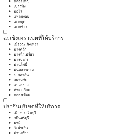
คลองใหญ่
เขาสมิง
บ่อไร่
แหลมงอบ
เกาะกูด
เกาะช้าง
ฉะเชิงเทรา
เขตที่ให้บริการ
เมืองฉะเชิงเทรา
บางคล้า
บางน้ำเปรี้ยว
บางปะกง
บ้านโพธิ์
พนมสารคาม
ราชสาส์น
สนามชัย
แปลงยาว
ท่าตะเกียบ
คลองเขื่อน
ปราจีนบุรี
เขตที่ให้บริการ
เมืองปราจีนบุรี
กบินทร์บุรี
นาดี
วังน้ำเย็น
บ้านสร้าง