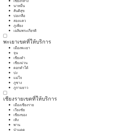
เชียงกลาง
นาหมื่น
สันติสุข
บ่อเกลือ
สองแคว
ภูเพียง
เฉลิมพระเกียรติ
พะเยา
เขตที่ให้บริการ
เมืองพะเยา
จุน
เชียงคำ
เชียงม่วน
ดอกคำใต้
ปง
แม่ใจ
ภูซาง
ภูกามยาว
เชียงราย
เขตที่ให้บริการ
เมืองเชียงราย
เวียงชัย
เชียงของ
เทิง
พาน
ป่าแดด