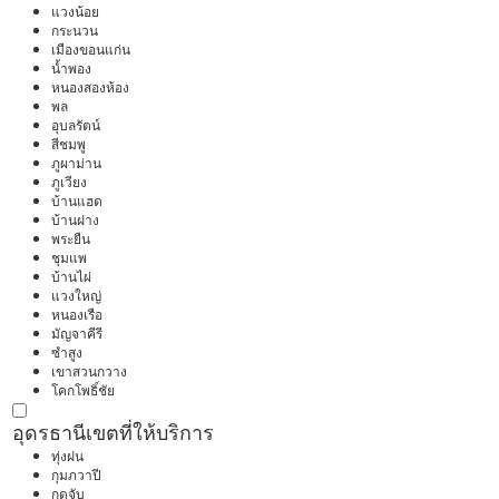
แวงน้อย
กระนวน
เมืองขอนแก่น
น้ำพอง
หนองสองห้อง
พล
อุบลรัตน์
สีชมพู
ภูผาม่าน
ภูเวียง
บ้านแฮด
บ้านฝาง
พระยืน
ชุมแพ
บ้านไผ่
แวงใหญ่
หนองเรือ
มัญจาคีรี
ซำสูง
เขาสวนกวาง
โคกโพธิ์ชัย
อุดรธานี
เขตที่ให้บริการ
ทุ่งฝน
กุมภวาปี
กุดจับ