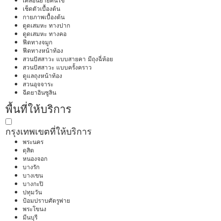
เคลื่อนย้ายคนไข้
เช็ดตัวเบื้องต้น
กายภาพเบื้องต้น
ดูดเสมหะ ทางปาก
ดูดเสมหะ ทางคอ
ฟีดทางจมูก
ฟีดทางหน้าท้อง
สวนปัสสาวะ แบบสายคา มีถุงฉี่ห้อย
สวนปัสสาวะ แบบครั้งคราว
ดูแลถุงหน้าท้อง
สวนอุจจาระ
ฉีดยาอินซูลิน
พื้นที่ให้บริการ
กรุงเทพ
เขตที่ให้บริการ
พระนคร
ดุสิต
หนองจอก
บางรัก
บางเขน
บางกะปิ
ปทุมวัน
ป้อมปราบศัตรูพ่าย
พระโขนง
มีนบุรี