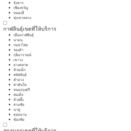
จังหาร
เชียงขวัญ
หนองฮี
ทุ่งเขาหลวง
กาฬสินธุ์
เขตที่ให้บริการ
เมืองกาฬสินธุ์
นามน
กมลาไสย
ร่องคำ
กุฉินารายณ์
เขาวง
ยางตลาด
ห้วยเม็ก
สหัสขันธ์
คำม่วง
ท่าคันโท
หนองกุงศรี
สมเด็จ
ห้วยผึ้ง
สามชัย
นาคู
ดอนจาน
ฆ้องชัย
สกลนคร
เขตที่ให้บริการ