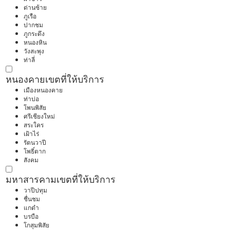
ด่านซ้าย
ภูเรือ
ปากชม
ภูกระดึง
หนองหิน
วังสะพุง
ท่าลี่
หนองคาย
เขตที่ให้บริการ
เมืองหนองคาย
ท่าบ่อ
โพนพิสัย
ศรีเชียงใหม่
สระใคร
เฝ้าไร่
รัตนวาปี
โพธิ์ตาก
สังคม
มหาสารคาม
เขตที่ให้บริการ
วาปีปทุม
ชื่นชม
แกดำ
บรบือ
โกสุมพิสัย