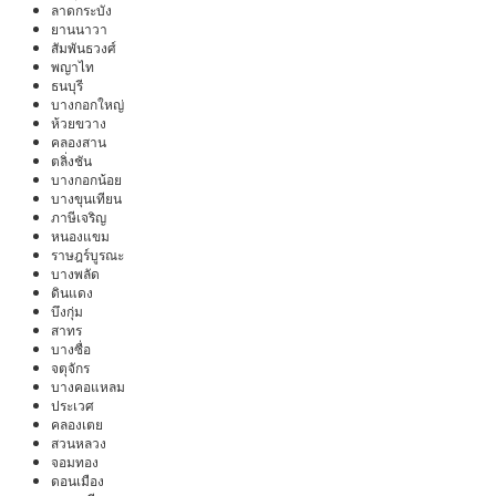
ลาดกระบัง
ยานนาวา
สัมพันธวงศ์
พญาไท
ธนบุรี
บางกอกใหญ่
ห้วยขวาง
คลองสาน
ตลิ่งชัน
บางกอกน้อย
บางขุนเทียน
ภาษีเจริญ
หนองแขม
ราษฎร์บูรณะ
บางพลัด
ดินแดง
บึงกุ่ม
สาทร
บางซื่อ
จตุจักร
บางคอแหลม
ประเวศ
คลองเตย
สวนหลวง
จอมทอง
ดอนเมือง