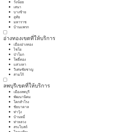
วังน้อย
เสนา
บางซ้าย
อุทัย
มหาราช
บ้านแพรก
อ่างทอง
เขตที่ให้บริการ
เมืองอ่างทอง
ไชโย
ป่าโมก
โพธิ์ทอง
แสวงหา
วิเศษชัยชาญ
สามโก้
ลพบุรี
เขตที่ให้บริการ
เมืองลพบุรี
พัฒนานิคม
โคกสำโรง
ชัยบาดาล
ท่าวุ้ง
บ้านหมี่
ท่าหลวง
สระโบสถ์
โคกเจริญ