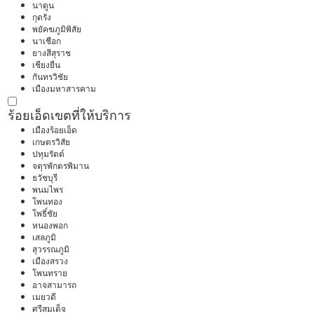
นาดูน
กุดรัง
พยัคฆภูมิพิสัย
นาเชือก
ยางสีสุราช
เชียงยืน
กันทรวิชัย
เมืองมหาสารคาม
ร้อยเอ็ด
เขตที่ให้บริการ
เมืองร้อยเอ็ด
เกษตรวิสัย
ปทุมรัตต์
จตุรพักตรพิมาน
ธวัชบุรี
พนมไพร
โพนทอง
โพธิ์ชัย
หนองพอก
เสลภูมิ
สุวรรณภูมิ
เมืองสรวง
โพนทราย
อาจสามารถ
เมยวดี
ศรีสมเด็จ