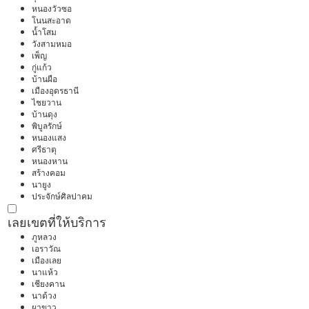
หนองวัวซอ
โนนสะอาด
น้ำโสม
วังสามหมอ
เพ็ญ
กู่แก้ว
บ้านผือ
เมืองอุดรธานี
ไชยวาน
บ้านดุง
พิบูลรักษ์
หนองแสง
ศรีธาตุ
หนองหาน
สร้างคอม
นายูง
ประจักษ์ศิลปาคม
เลย
เขตที่ให้บริการ
ภูหลวง
เอราวัณ
เมืองเลย
นาแห้ว
เชียงคาน
นาด้วง
ผาขาว