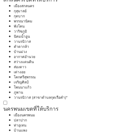
เมืองสกลนคร
กุสุมาลย์
กุดบาก
พรรณานิคม
พังโคน
วาริชภูมิ
นิคมน้ำอูน
วานรนิวาส
คำตากล้า
บ้านม่วง
อากาศอำนวย
สว่างแดนดิน
ส่องดาว
เต่างอย
โคกศรีสุพรรณ
เจริญศิลป์
โพนนาแก้ว
ภูพาน
วานรนิวาส (สาขาตำบลกุดเรือคำ)*
นครพนม
เขตที่ให้บริการ
เมืองนครพนม
ปลาปาก
ท่าอุเทน
บ้านแพง