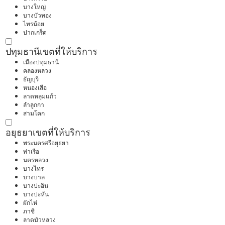
บางใหญ่
บางบัวทอง
ไทรน้อย
ปากเกร็ด
ปทุมธานี
เขตที่ให้บริการ
เมืองปทุมธานี
คลองหลวง
ธัญบุรี
หนองเสือ
ลาดหลุมแก้ว
ลำลูกกา
สามโคก
อยุธยา
เขตที่ให้บริการ
พระนครศรีอยุธยา
ท่าเรือ
นครหลวง
บางไทร
บางบาล
บางปะอิน
บางปะหัน
ผักไห่
ภาชี
ลาดบัวหลวง