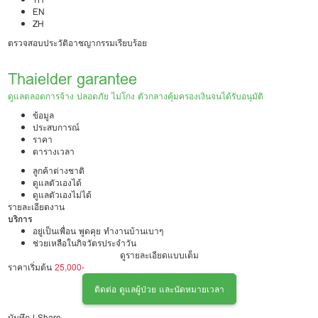
EN
ZH
ตรวจสอบประวัติอาชญากรรมเรียบร้อย
Thaielder garantee
ดูแลตลอดการจ้าง ปลอดภัย ไม่โกง ตัวกลางคุ้มครองเงินจนได้รับอนุมัติ
ข้อมูล
ประสบการณ์
ราคา
ตารางเวลา
ลูกค้าต่างชาติ
ดูแลตัวเองได้
ดูแลตัวเองไม่ได้
รายละเอียดงาน
บริการ
อยู่เป็นเพื่อน พูดคุย ทำงานบ้านเบาๆ
ช่วยเหลือในกิจวัตรประจำวัน
ดูแลทั่วไป ช่วยเหลืออาบน้ำ แต่งตัว
ดูรายละเอียดแบบเต็ม
ราคาเริ่มต้น
ดูแลผู้ป่วยเรื้อรังหรือติดเตียง เปลี่ยนผ้าอ้อม ดูแลแผล ให้อาหารทางสายยาง
25,000-
วัดสัญญาณชีพ
ติดต่อ ดูแลผู้ป่วย และนัดหมายเวลา
เคยมีประสบการณ์ดูแลผู้สูงอายุทั้งแบบอยู่เป็นเพื่อนและดูแลผู้ป่วย
บันทึก
|
Share