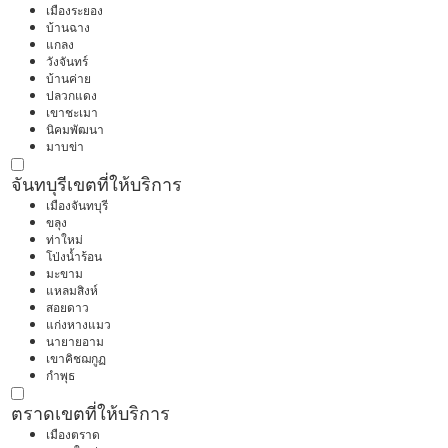
เมืองระยอง
บ้านฉาง
แกลง
วังจันทร์
บ้านค่าย
ปลวกแดง
เขาชะเมา
นิคมพัฒนา
มาบข่า
จันทบุรี
เขตที่ให้บริการ
เมืองจันทบุรี
ขลุง
ท่าใหม่
โป่งน้ำร้อน
มะขาม
แหลมสิงห์
สอยดาว
แก่งหางแมว
นายายอาม
เขาคิชฌกูฏ
กำพุธ
ตราด
เขตที่ให้บริการ
เมืองตราด