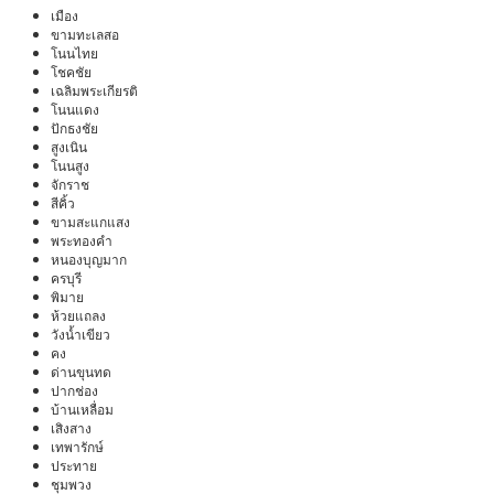
เมือง
ขามทะเลสอ
โนนไทย
โชคชัย
เฉลิมพระเกียรติ
โนนแดง
ปักธงชัย
สูงเนิน
โนนสูง
จักราช
สีคิ้ว
ขามสะแกแสง
พระทองคำ
หนองบุญมาก
ครบุรี
พิมาย
ห้วยแถลง
วังน้ำเขียว
คง
ด่านขุนทด
ปากช่อง
บ้านเหลื่อม
เสิงสาง
เทพารักษ์
ประทาย
ชุมพวง