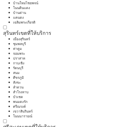
บ้านใหม่ไชยพจน์
โนนดินแดง
บ้านด่าน
แคนดง
เฉลิมพระเกียรติ
สุรินทร์
เขตที่ให้บริการ
เมืองสุรินทร์
ชุมพลบุรี
ท่าตูม
จอมพระ
ปราสาท
กาบเชิง
รัตนบุรี
สนม
ศีขรภูมิ
สังขะ
ลำดวน
สำโรงทาบ
บัวเชด
พนมดงรัก
ศรีณรงค์
เขวาสินรินทร์
โนนนารายณ์
ศรีสะเกษ
เขตที่ให้บริการ