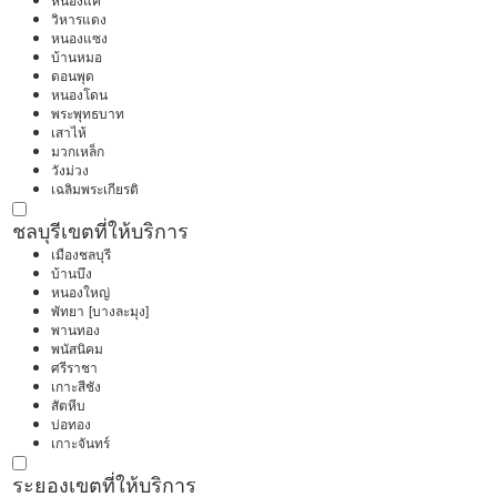
หนองแค
วิหารแดง
หนองแซง
บ้านหมอ
ดอนพุด
หนองโดน
พระพุทธบาท
เสาไห้
มวกเหล็ก
วังม่วง
เฉลิมพระเกียรติ
ชลบุรี
เขตที่ให้บริการ
เมืองชลบุรี
บ้านบึง
หนองใหญ่
พัทยา [บางละมุง]
พานทอง
พนัสนิคม
ศรีราชา
เกาะสีชัง
สัตหีบ
บ่อทอง
เกาะจันทร์
ระยอง
เขตที่ให้บริการ