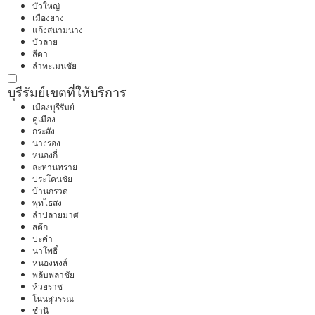
บัวใหญ่
เมืองยาง
แก้งสนามนาง
บัวลาย
สีดา
ลำทะเมนชัย
บุรีรัมย์
เขตที่ให้บริการ
เมืองบุรีรัมย์
คูเมือง
กระสัง
นางรอง
หนองกี่
ละหานทราย
ประโคนชัย
บ้านกรวด
พุทไธสง
ลำปลายมาศ
สตึก
ปะคำ
นาโพธิ์
หนองหงส์
พลับพลาชัย
ห้วยราช
โนนสุวรรณ
ชำนิ