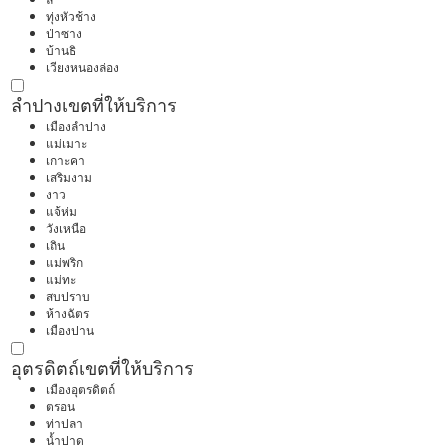
ทุ่งหัวช้าง
ป่าซาง
บ้านธิ
เวียงหนองล่อง
ลำปาง
เขตที่ให้บริการ
เมืองลำปาง
แม่เมาะ
เกาะคา
เสริมงาม
งาว
แจ้ห่ม
วังเหนือ
เถิน
แม่พริก
แม่ทะ
สบปราบ
ห้างฉัตร
เมืองปาน
อุตรดิตถ์
เขตที่ให้บริการ
เมืองอุตรดิตถ์
ตรอน
ท่าปลา
น้ำปาด