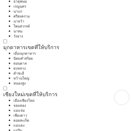
ธาตุพนม
เรณูนคร
นาแก
ศรีสงคราม
นาหว้า
โพนสวรรค์
นาทม
วังยาง
มุกดาหาร
เขตที่ให้บริการ
เมืองมุกดาหาร
นิคมคำสร้อย
ดอนตาล
ดงหลวง
คำชะอี
หว้านใหญ่
หนองสูง
เชียงใหม่
เขตที่ให้บริการ
เมืองเชียงใหม่
จอมทอง
แม่แจ่ม
เชียงดาว
ดอยสะเก็ด
แม่แตง
แม่ริม