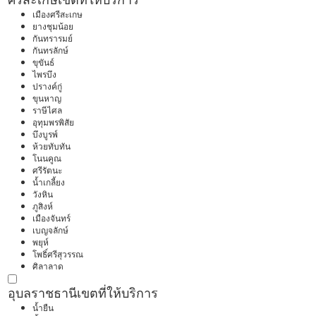
เมืองศรีสะเกษ
ยางชุมน้อย
กันทรารมย์
กันทรลักษ์
ขุขันธ์
ไพรบึง
ปรางค์กู่
ขุนหาญ
ราษีไศล
อุทุมพรพิสัย
บึงบูรพ์
ห้วยทับทัน
โนนคูณ
ศรีรัตนะ
น้ำเกลี้ยง
วังหิน
ภูสิงห์
เมืองจันทร์
เบญจลักษ์
พยุห์
โพธิ์ศรีสุวรรณ
ศิลาลาด
อุบลราชธานี
เขตที่ให้บริการ
น้ำยืน