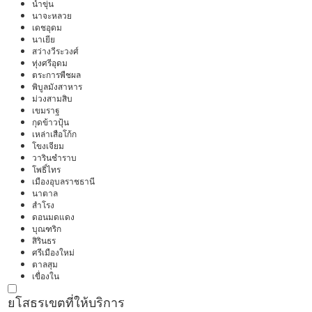
น้ำขุ่น
นาจะหลวย
เดชอุดม
นาเยีย
สว่างวีระวงศ์
ทุ่งศรีอุดม
ตระการพืชผล
พิบูลมังสาหาร
ม่วงสามสิบ
เขมราฐ
กุดข้าวปุ้น
เหล่าเสือโก้ก
โขงเจียม
วารินชำราบ
โพธิ์ไทร
เมืองอุบลราชธานี
นาตาล
สำโรง
ดอนมดแดง
บุณฑริก
สิรินธร
ศรีเมืองใหม่
ตาลสุม
เขื่องใน
ยโสธร
เขตที่ให้บริการ