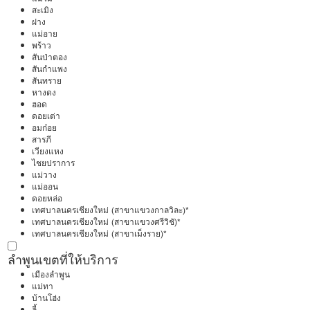
สะเมิง
ฝาง
แม่อาย
พร้าว
สันป่าตอง
สันกำแพง
สันทราย
หางดง
ฮอด
ดอยเต่า
อมก๋อย
สารภี
เวียงแหง
ไชยปราการ
แม่วาง
แม่ออน
ดอยหล่อ
เทศบาลนครเชียงใหม่ (สาขาแขวงกาลวิละ)*
เทศบาลนครเชียงใหม่ (สาขาแขวงศรีวิชั)*
เทศบาลนครเชียงใหม่ (สาขาเม็งราย)*
ลำพูน
เขตที่ให้บริการ
เมืองลำพูน
แม่ทา
บ้านโฮ่ง
ลี้