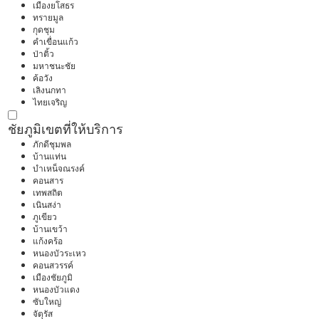
เมืองยโสธร
ทรายมูล
กุดชุม
คำเขื่อนแก้ว
ป่าติ้ว
มหาชนะชัย
ค้อวัง
เลิงนกทา
ไทยเจริญ
ชัยภูมิ
เขตที่ให้บริการ
ภักดีชุมพล
บ้านแท่น
บำเหน็จณรงค์
คอนสาร
เทพสถิต
เนินสง่า
ภูเขียว
บ้านเขว้า
แก้งคร้อ
หนองบัวระเหว
คอนสวรรค์
เมืองชัยภูมิ
หนองบัวแดง
ซับใหญ่
จัตุรัส