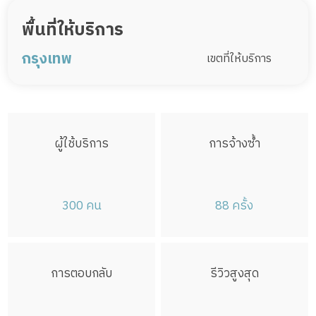
พื้นที่ให้บริการ
กรุงเทพ
เขตที่ให้บริการ
พระนคร
ดุสิต
หนองจอก
บางรัก
บางเขน
บางกะปิ
ปทุมวัน
ป้อมปราบศัตรูพ่าย
พระโขนง
มีนบุรี
ผู้ใช้บริการ
การจ้างซ้ำ
ลาดกระบัง
ยานนาวา
สัมพันธวงศ์
พญาไท
ธนบุรี
บางกอกใหญ่
ห้วยขวาง
คลองสาน
ตลิ่งชัน
300 คน
88 ครั้ง
บางกอกน้อย
บางขุนเทียน
ภาษีเจริญ
หนองแขม
ราษฎร์บูรณะ
บางพลัด
ดินแดง
บึงกุ่ม
สาทร
บางซื่อ
การตอบกลับ
รีวิวสูงสุด
จตุจักร
บางคอแหลม
ประเวศ
คลองเตย
สวนหลวง
จอมทอง
ดอนเมือง