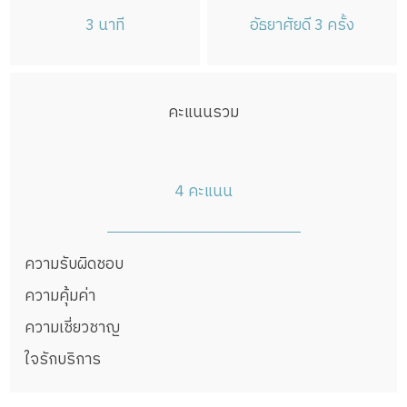
ราชเทวี
ลาดพร้าว
วัฒนา
บางแค
3 นาที
อัธยาศัยดี 3 ครั้ง
หลักสี่
สายไหม
คันนายาว
สะพานสูง
วังทองหลาง
คลองสามวา
บางนา
ทวีวัฒนา
ทุ่งครุ
บางบอน
คะแนนรวม
4 คะแนน
ความรับผิดชอบ
ความคุ้มค่า
ความเชี่ยวชาญ
ใจรักบริการ