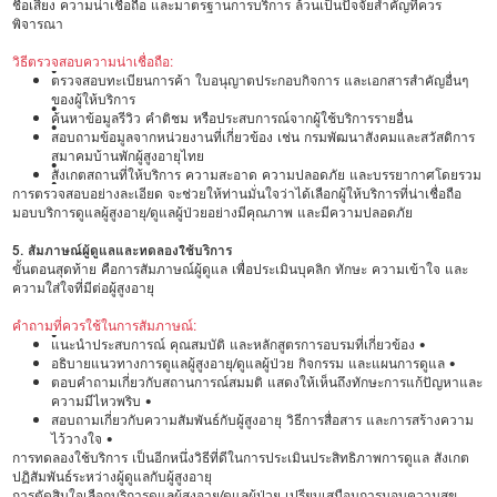
ชื่อเสียง ความน่าเชื่อถือ และมาตรฐานการบริการ ล้วนเป็นปัจจัยสำคัญที่ควร
พิจารณา
วิธีตรวจสอบความน่าเชื่อถือ:
•
ตรวจสอบทะเบียนการค้า ใบอนุญาตประกอบกิจการ และเอกสารสำคัญอื่นๆ
ของผู้ให้บริการ
•
ค้นหาข้อมูลรีวิว คำติชม หรือประสบการณ์จากผู้ใช้บริการรายอื่น
•
สอบถามข้อมูลจากหน่วยงานที่เกี่ยวข้อง เช่น กรมพัฒนาสังคมและสวัสดิการ
สมาคมบ้านพักผู้สูงอายุไทย
•
สังเกตสถานที่ให้บริการ ความสะอาด ความปลอดภัย และบรรยากาศโดยรวม
•
การตรวจสอบอย่างละเอียด จะช่วยให้ท่านมั่นใจว่าได้เลือกผู้ให้บริการที่น่าเชื่อถือ
มอบบริการดูแลผู้สูงอายุ/ดูแลผู้ป่วยอย่างมีคุณภาพ และมีความปลอดภัย
5. สัมภาษณ์ผู้ดูแลและทดลองใช้บริการ
ขั้นตอนสุดท้าย คือการสัมภาษณ์ผู้ดูแล เพื่อประเมินบุคลิก ทักษะ ความเข้าใจ และ
ความใส่ใจที่มีต่อผู้สูงอายุ
คำถามที่ควรใช้ในการสัมภาษณ์:
•
แนะนำประสบการณ์ คุณสมบัติ และหลักสูตรการอบรมที่เกี่ยวข้อง •
อธิบายแนวทางการดูแลผู้สูงอายุ/ดูแลผู้ป่วย กิจกรรม และแผนการดูแล •
ตอบคำถามเกี่ยวกับสถานการณ์สมมติ แสดงให้เห็นถึงทักษะการแก้ปัญหาและ
ความมีไหวพริบ •
สอบถามเกี่ยวกับความสัมพันธ์กับผู้สูงอายุ วิธีการสื่อสาร และการสร้างความ
ไว้วางใจ •
การทดลองใช้บริการ เป็นอีกหนึ่งวิธีที่ดีในการประเมินประสิทธิภาพการดูแล สังเกต
ปฏิสัมพันธ์ระหว่างผู้ดูแลกับผู้สูงอายุ
การตัดสินใจเลือกบริการดูแลผู้สูงอายุ/ดูแลผู้ป่วย เปรียบเสมือนการมอบความสุข