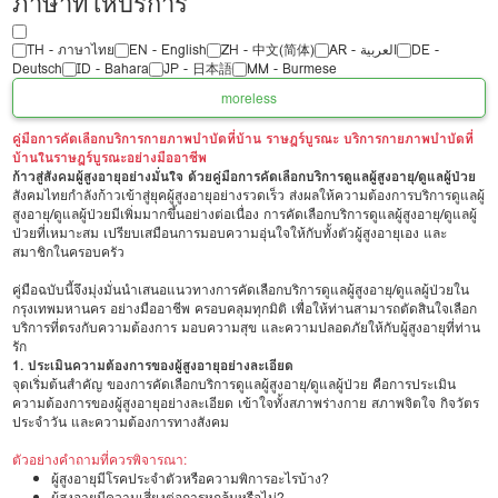
ภาษาที่ให้บริการ
TH - ‏ภาษาไทย
EN - English
ZH - 中文(简体)
‏AR - ‏العربية‏
DE -
Deutsch
ID - Bahara
JP - 日本語
MM - Burmese
more
less
คู่มือการคัดเลือกบริการกายภาพบำบัดที่บ้าน ราษฎร์บูรณะ บริการกายภาพบำบัดที่
บ้านในราษฎร์บูรณะอย่างมืออาชีพ
ก้าวสู่สังคมผู้สูงอายุอย่างมั่นใจ ด้วยคู่มือการคัดเลือกบริการดูแลผู้สูงอายุ/ดูแลผู้ป่วย
สังคมไทยกำลังก้าวเข้าสู่ยุคผู้สูงอายุอย่างรวดเร็ว ส่งผลให้ความต้องการบริการดูแลผู้
สูงอายุ/ดูแลผู้ป่วยมีเพิ่มมากขึ้นอย่างต่อเนื่อง การคัดเลือกบริการดูแลผู้สูงอายุ/ดูแลผู้
ป่วยที่เหมาะสม เปรียบเสมือนการมอบความอุ่นใจให้กับทั้งตัวผู้สูงอายุเอง และ
สมาชิกในครอบครัว
คู่มือฉบับนี้จึงมุ่งมั่นนำเสนอแนวทางการคัดเลือกบริการดูแลผู้สูงอายุ/ดูแลผู้ป่วยใน
กรุงเทพมหานคร อย่างมืออาชีพ ครอบคลุมทุกมิติ เพื่อให้ท่านสามารถตัดสินใจเลือก
บริการที่ตรงกับความต้องการ มอบความสุข และความปลอดภัยให้กับผู้สูงอายุที่ท่าน
รัก
1. ประเมินความต้องการของผู้สูงอายุอย่างละเอียด
จุดเริ่มต้นสำคัญ ของการคัดเลือกบริการดูแลผู้สูงอายุ/ดูแลผู้ป่วย คือการประเมิน
ความต้องการของผู้สูงอายุอย่างละเอียด เข้าใจทั้งสภาพร่างกาย สภาพจิตใจ กิจวัตร
ประจำวัน และความต้องการทางสังคม
ตัวอย่างคำถามที่ควรพิจารณา:
ผู้สูงอายุมีโรคประจำตัวหรือความพิการอะไรบ้าง?
ผู้สูงอายุมีความเสี่ยงต่อการหกล้มหรือไม่?