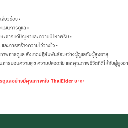
ี่ยวข้อง •
ละแผนการดูแล •
กษะการแก้ปัญหาและความมีไหวพริบ •
สาร และการสร้างความไว้วางใจ •
ภาพการดูแล สังเกตปฏิสัมพันธ์ระหว่างผู้ดูแลกับผู้สูงอายุ
ือนการมอบความสุข ความปลอดภัย และคุณภาพชีวิตที่ดีให้กับผู้สูงอายุ
บการดูแลอย่างมีคุณภาพกับ ThaiElder นะคะ