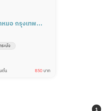
หมอ กรุงเทพ
เที่ยว มืออาชีพ
มดูแล
ระบัง
่มต้น
850
บาท
1