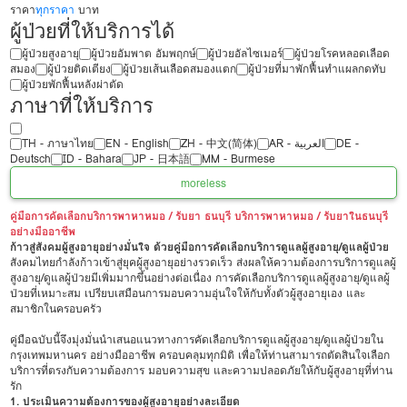
ราคา
ทุกราคา
บาท
ผู้ป่วยที่ให้บริการได้
ผู้ป่วยสูงอายุ
ผู้ป่วยอัมพาต อัมพฤกษ์
ผู้ป่วยอัลไซเมอร์
ผู้ป่วยโรคหลอดเลือด
สมอง
ผู้ป่วยติดเตียง
ผู้ป่วยเส้นเลือดสมองแตก
ผู้ป่วยที่มาพักฟื้นทำแผลกดทับ
ผู้ป่วยพักฟื้นหลังผ่าตัด
ภาษาที่ให้บริการ
TH - ‏ภาษาไทย
EN - English
ZH - 中文(简体)
‏AR - ‏العربية‏
DE -
Deutsch
ID - Bahara
JP - 日本語
MM - Burmese
more
less
คู่มือการคัดเลือกบริการพาหาหมอ / รับยา ธนบุรี บริการพาหาหมอ / รับยาในธนบุรี
อย่างมืออาชีพ
ก้าวสู่สังคมผู้สูงอายุอย่างมั่นใจ ด้วยคู่มือการคัดเลือกบริการดูแลผู้สูงอายุ/ดูแลผู้ป่วย
สังคมไทยกำลังก้าวเข้าสู่ยุคผู้สูงอายุอย่างรวดเร็ว ส่งผลให้ความต้องการบริการดูแลผู้
สูงอายุ/ดูแลผู้ป่วยมีเพิ่มมากขึ้นอย่างต่อเนื่อง การคัดเลือกบริการดูแลผู้สูงอายุ/ดูแลผู้
ป่วยที่เหมาะสม เปรียบเสมือนการมอบความอุ่นใจให้กับทั้งตัวผู้สูงอายุเอง และ
สมาชิกในครอบครัว
คู่มือฉบับนี้จึงมุ่งมั่นนำเสนอแนวทางการคัดเลือกบริการดูแลผู้สูงอายุ/ดูแลผู้ป่วยใน
กรุงเทพมหานคร อย่างมืออาชีพ ครอบคลุมทุกมิติ เพื่อให้ท่านสามารถตัดสินใจเลือก
บริการที่ตรงกับความต้องการ มอบความสุข และความปลอดภัยให้กับผู้สูงอายุที่ท่าน
รัก
1. ประเมินความต้องการของผู้สูงอายุอย่างละเอียด