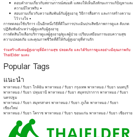
ตอบคำถามเกี่ยวกับสถานการณ์สมมติ แสดงให้เห็นถึงทักษะการแก้ปัญหาและ
ความมีไหวพริบ •
สอบถามเกี่ยวกับความสัมพันธ์กับผู้สูงอายุ วิธีการสื่อสาร และการสร้างความ
ไว้วางใจ •
การทดลองใช้บริการ เป็นอีกหนึ่งวิธีที่ดีในการประเมินประสิทธิภาพการดูแล สังเกต
ปฏิสัมพันธ์ระหว่างผู้ดูแลกับผู้สูงอายุ
การตัดสินใจเลือกบริการดูแลผู้สูงอายุ/ดูแลผู้ป่วย เปรียบเสมือนการมอบความสุข
ความปลอดภัย และคุณภาพชีวิตที่ดีให้กับผู้สูงอายุที่ท่านรัก
ร่วมสร้างสังคมผู้สูงอายุที่มีความสุข ปลอดภัย และได้รับการดูแลอย่างมีคุณภาพกับ
ThaiElder นะคะ
Popular Tags
แนะนำ
พาหาหมอ / รับยา ใกล้ฉัน
พาหาหมอ / รับยา กรุงเทพ
พาหาหมอ / รับยา นนทบุรี
พาหาหมอ / รับยา ปทุมธานี
พาหาหมอ / รับยา สมุทรปราการ
พาหาหมอ / รับยา
นครปฐม
พาหาหมอ / รับยา สมุทรสาคร
พาหาหมอ / รับยา ภูเก็ต
พาหาหมอ / รับยา
เชียงใหม่
พาหาหมอ / รับยา โคราช
พาหาหมอ / รับยา ขอนแก่น
พาหาหมอ / รับยา เชียงราย