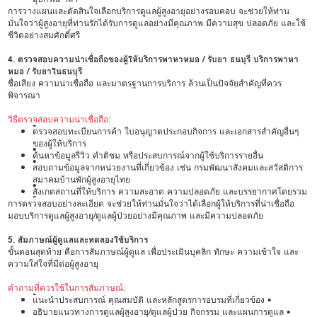
การวางแผนและตัดสินใจเลือกบริการดูแลผู้สูงอายุอย่างรอบคอบ จะช่วยให้ท่าน
มั่นใจว่าผู้สูงอายุที่ท่านรักได้รับการดูแลอย่างมีคุณภาพ มีความสุข ปลอดภัย และใช้
ชีวิตอย่างสมศักดิ์ศรี
4. ตรวจสอบความน่าเชื่อถือของผู้ให้บริการพาหาหมอ / รับยา ธนบุรี บริการพาหา
หมอ / รับยาในธนบุรี
ชื่อเสียง ความน่าเชื่อถือ และมาตรฐานการบริการ ล้วนเป็นปัจจัยสำคัญที่ควร
พิจารณา
วิธีตรวจสอบความน่าเชื่อถือ:
•
ตรวจสอบทะเบียนการค้า ใบอนุญาตประกอบกิจการ และเอกสารสำคัญอื่นๆ
ของผู้ให้บริการ
•
ค้นหาข้อมูลรีวิว คำติชม หรือประสบการณ์จากผู้ใช้บริการรายอื่น
•
สอบถามข้อมูลจากหน่วยงานที่เกี่ยวข้อง เช่น กรมพัฒนาสังคมและสวัสดิการ
สมาคมบ้านพักผู้สูงอายุไทย
•
สังเกตสถานที่ให้บริการ ความสะอาด ความปลอดภัย และบรรยากาศโดยรวม
•
การตรวจสอบอย่างละเอียด จะช่วยให้ท่านมั่นใจว่าได้เลือกผู้ให้บริการที่น่าเชื่อถือ
มอบบริการดูแลผู้สูงอายุ/ดูแลผู้ป่วยอย่างมีคุณภาพ และมีความปลอดภัย
5. สัมภาษณ์ผู้ดูแลและทดลองใช้บริการ
ขั้นตอนสุดท้าย คือการสัมภาษณ์ผู้ดูแล เพื่อประเมินบุคลิก ทักษะ ความเข้าใจ และ
ความใส่ใจที่มีต่อผู้สูงอายุ
คำถามที่ควรใช้ในการสัมภาษณ์:
•
แนะนำประสบการณ์ คุณสมบัติ และหลักสูตรการอบรมที่เกี่ยวข้อง •
อธิบายแนวทางการดูแลผู้สูงอายุ/ดูแลผู้ป่วย กิจกรรม และแผนการดูแล •