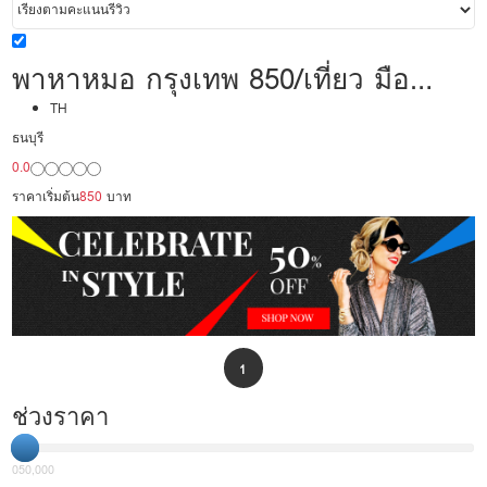
พาหาหมอ กรุงเทพ 850/เที่ยว มือ
อาชีพ พร้อมดูแล
TH
ธนบุรี
0.0
ราคาเริ่มต้น
850
บาท
1
ช่วงราคา
0
50,000