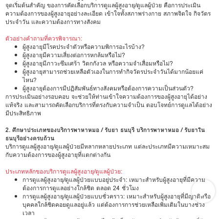
จุดเริ่มต้นสำคัญ ของการคัดเลือกบริการดูแลผู้สูงอายุ/ดูแลผู้ป่วย คือการประเมิน
ความต้องการของผู้สูงอายุอย่างละเอียด เข้าใจทั้งสภาพร่างกาย สภาพจิตใจ กิจวัตร
ประจำวัน และความต้องการทางสังคม
ตัวอย่างคำถามที่ควรพิจารณา:
ผู้สูงอายุมีโรคประจำตัวหรือความพิการอะไรบ้าง?
ผู้สูงอายุมีความเสี่ยงต่อการหกล้มหรือไม่?
ผู้สูงอายุมีภาวะซึมเศร้า วิตกกังวล หรือความจำเสื่อมหรือไม่?
ผู้สูงอายุสามารถช่วยเหลือตัวเองในการทำกิจวัตรประจำวันได้มากน้อยแค่
ไหน?
ผู้สูงอายุต้องการมีปฏิสัมพันธ์ทางสังคมหรือต้องการความเป็นส่วนตัว?
การประเมินอย่างรอบคอบ จะช่วยให้ท่านเข้าใจความต้องการของผู้สูงอายุได้อย่าง
แท้จริง และสามารถคัดเลือกบริการที่ตรงกับความจำเป็น ตอบโจทย์การดูแลได้อย่าง
มีประสิทธิภาพ
2. ศึกษาประเภทของบริการพาหาหมอ / รับยา ธนบุรี บริการพาหาหมอ / รับยาใน
ธนบุรีอย่างครบถ้วน
บริการดูแลผู้สูงอายุ/ดูแลผู้ป่วยมีหลากหลายประเภท แต่ละประเภทมีความเหมาะสม
กับความต้องการของผู้สูงอายุที่แตกต่างกัน
ประเภทหลักของบริการดูแลผู้สูงอายุ/ดูแลผู้ป่วย:
การดูแลผู้สูงอายุ/ดูแลผู้ป่วยแบบอยู่ประจำ: เหมาะสำหรับผู้สูงอายุที่มีความ
ต้องการการดูแลอย่างใกล้ชิด ตลอด 24 ชั่วโมง
การดูแลผู้สูงอายุ/ดูแลผู้ป่วยแบบชั่วคราว: เหมาะสำหรับผู้สูงอายุที่มีญาติหรือ
บุคคลใกล้ชิดคอยดูแลอยู่แล้ว แต่ต้องการการช่วยเหลือเพิ่มเติมในบางช่วง
เวลา