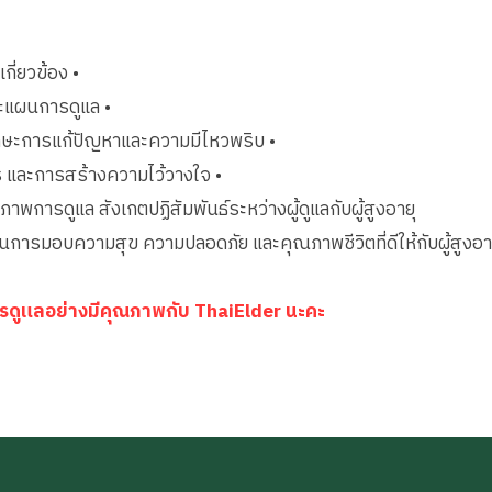
ี่ยวข้อง •
ละแผนการดูแล •
กษะการแก้ปัญหาและความมีไหวพริบ •
สาร และการสร้างความไว้วางใจ •
ภาพการดูแล สังเกตปฏิสัมพันธ์ระหว่างผู้ดูแลกับผู้สูงอายุ
ือนการมอบความสุข ความปลอดภัย และคุณภาพชีวิตที่ดีให้กับผู้สูงอายุ
บการดูแลอย่างมีคุณภาพกับ ThaiElder นะคะ