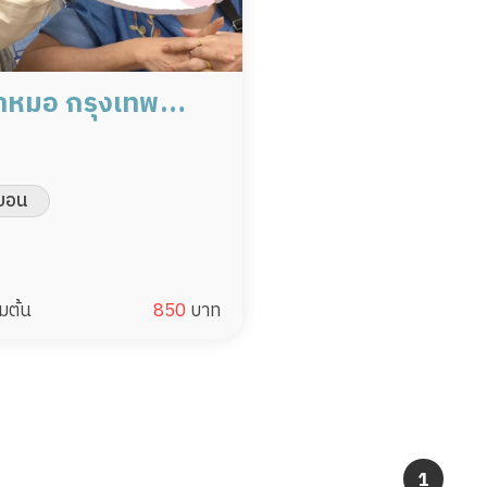
หมอ กรุงเทพ
เที่ยว มืออาชีพ
มดูแล
บอน
่มต้น
850
บาท
1