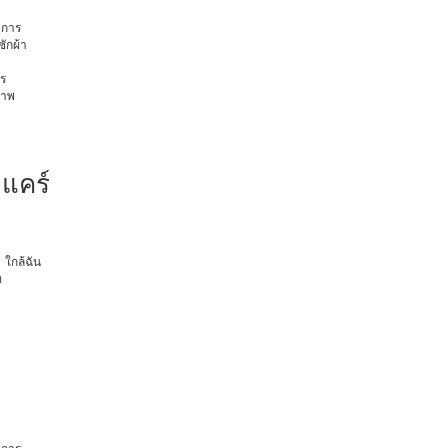
การ
ักผ้า
ร
ภาพ
 แคร์
ุ ใกล้ฉัน
ท