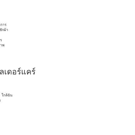
การ
ักผ้า
ร
ภาพ
ลเดอร์แคร์
ุ ใกล้ฉัน
ท