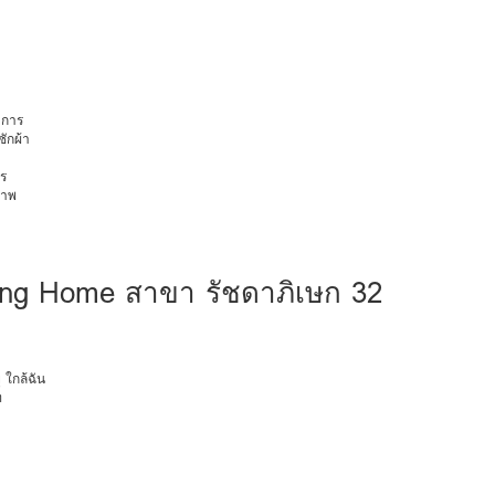
การ
ักผ้า
ร
ภาพ
ng Home สาขา รัชดาภิเษก 32
ุ ใกล้ฉัน
ท