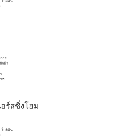
ุ ใกล้ฉัน
ท
การ
ักผ้า
ร
ภาพ
อร์สซิ่งโฮม
ุ ใกล้ฉัน
ท