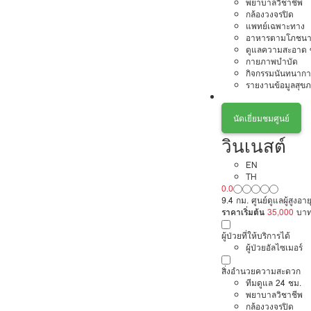
พยาบาลวิชาชีพ
กล้องวงจรปิด
แพทย์เฉพาะทาง
อาหารตามโภชนา
ดูแลความสะอาด ซ
กายภาพบำบัด
กิจกรรมนันทนากา
รายงานข้อมูลสุข
นัดเยี่ยมชมศูนย์
วินเนสต์
EN
TH
0.0
9.4 กม. ศูนย์ดูแลผู้สูงอาย
ราคาเริ่มต้น
35,000
บา
ผู้ป่วยที่ให้บริการได้
ผู้ป่วยอัลไซเมอร์
สิ่งอำนวยความสะดวก
ทีมดูแล 24 ชม.
พยาบาลวิชาชีพ
กล้องวงจรปิด