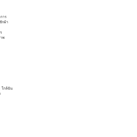
การ
ักผ้า
ร
ภาพ
ุ ใกล้ฉัน
ท