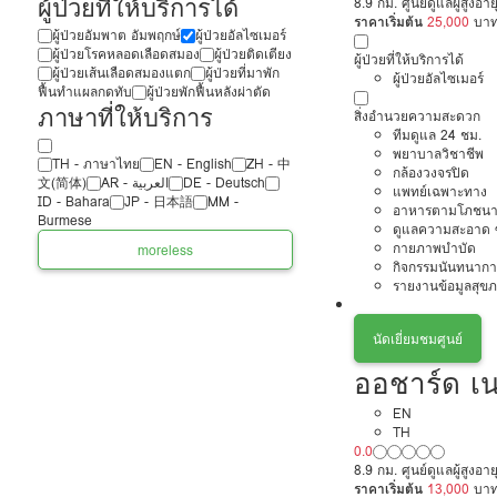
ผู้ป่วยที่ให้บริการได้
8.9 กม. ศูนย์ดูแลผู้สูงอาย
ราคาเริ่มต้น
25,000
บา
ผู้ป่วยอัมพาต อัมพฤกษ์
ผู้ป่วยอัลไซเมอร์
ผู้ป่วยโรคหลอดเลือดสมอง
ผู้ป่วยติดเตียง
ผู้ป่วยที่ให้บริการได้
ผู้ป่วยเส้นเลือดสมองแตก
ผู้ป่วยที่มาพัก
ผู้ป่วยอัลไซเมอร์
ฟื้นทำแผลกดทับ
ผู้ป่วยพักฟื้นหลังผ่าตัด
ภาษาที่ให้บริการ
สิ่งอำนวยความสะดวก
ทีมดูแล 24 ชม.
พยาบาลวิชาชีพ
TH - ‏ภาษาไทย
EN - English
ZH - 中
กล้องวงจรปิด
文(简体)
‏AR - ‏العربية‏
DE - Deutsch
แพทย์เฉพาะทาง
ID - Bahara
JP - 日本語
MM -
อาหารตามโภชนา
Burmese
ดูแลความสะอาด ซ
กายภาพบำบัด
more
less
กิจกรรมนันทนากา
รายงานข้อมูลสุข
นัดเยี่ยมชมศูนย์
ออชาร์ด เน
EN
TH
0.0
8.9 กม. ศูนย์ดูแลผู้สูงอาย
ราคาเริ่มต้น
13,000
บา