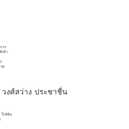
การ
ักผ้า
ร
ภาพ
 วงศ์สว่าง ประชาชื่น
ุ ใกล้ฉัน
ท