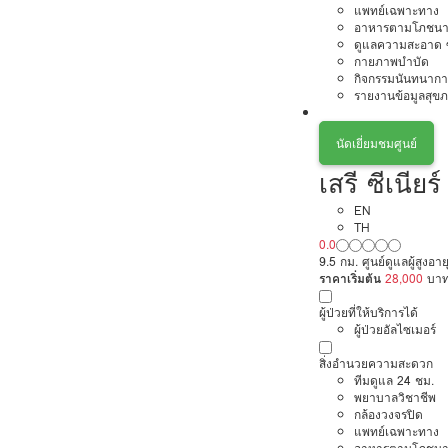
แพทย์เฉพาะทาง
อาหารตามโภชนา
ดูแลความสะอาด ซ
กายภาพบำบัด
กิจกรรมนันทนากา
รายงานข้อมูลสุข
นัดเยี่ยมชมศูนย์
เสรี ซีเนียร์
EN
TH
0.0
9.5 กม. ศูนย์ดูแลผู้สูงอาย
ราคาเริ่มต้น
28,000
บา
ผู้ป่วยที่ให้บริการได้
ผู้ป่วยอัลไซเมอร์
สิ่งอำนวยความสะดวก
ทีมดูแล 24 ชม.
พยาบาลวิชาชีพ
กล้องวงจรปิด
แพทย์เฉพาะทาง