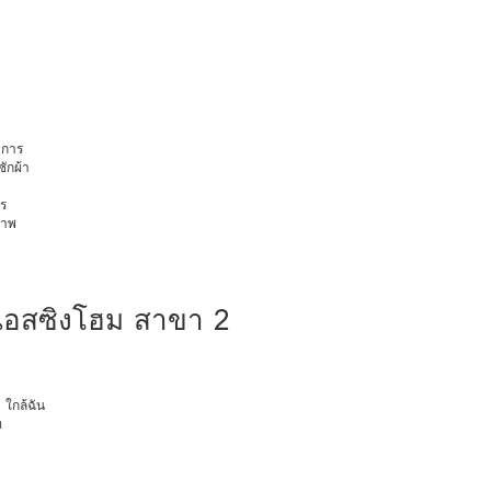
การ
ักผ้า
ร
ภาพ
เนอสซิงโฮม สาขา 2
ุ ใกล้ฉัน
ท