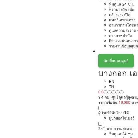
ทีมดูแล 24 ชม.
พยาบาลวิชาชีพ
กล้องวงจรปิด
แพทย์เฉพาะทาง
อาหารตามโภชนา
ดูแลความสะอาด ซ
กายภาพบำบัด
กิจกรรมนันทนากา
รายงานข้อมูลสุข
นัดเยี่ยมชมศูนย์
บางกอก เอ
EN
TH
0.0
9.4 กม. ศูนย์ดูแลผู้สูงอาย
ราคาเริ่มต้น
19,000
บา
ผู้ป่วยที่ให้บริการได้
ผู้ป่วยอัลไซเมอร์
สิ่งอำนวยความสะดวก
ทีมดูแล 24 ชม.