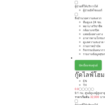
ผู้ป่วยที่ให้บริการได้
ผู้ป่วยอัลไซเมอร์
สิ่งอำนวยความสะดวก
ทีมดูแล 24 ชม.
พยาบาลวิชาชีพ
กล้องวงจรปิด
แพทย์เฉพาะทาง
อาหารตามโภชนา
ดูแลความสะอาด ซ
กายภาพบำบัด
กิจกรรมนันทนากา
รายงานข้อมูลสุข
นัดเยี่ยมชมศูนย์
กู๊ดไลฟ์โฮม
EN
TH
0.0
9.1 กม. ศูนย์ดูแลผู้สูงอาย
ราคาเริ่มต้น
32,000
บา
ผู้ป่วยที่ให้บริการได้