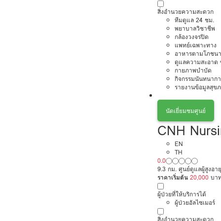
สิ่งอำนวยความสะดวก
ทีมดูแล 24 ชม.
พยาบาลวิชาชีพ
กล้องวงจรปิด
แพทย์เฉพาะทาง
อาหารตามโภชนา
ดูแลความสะอาด ซ
กายภาพบำบัด
กิจกรรมนันทนากา
รายงานข้อมูลสุข
นัดเยี่ยมชมศูนย์
CNH Nursi
EN
TH
0.0
9.3 กม. ศูนย์ดูแลผู้สูงอาย
ราคาเริ่มต้น
20,000
บา
ผู้ป่วยที่ให้บริการได้
ผู้ป่วยอัลไซเมอร์
สิ่งอำนวยความสะดวก