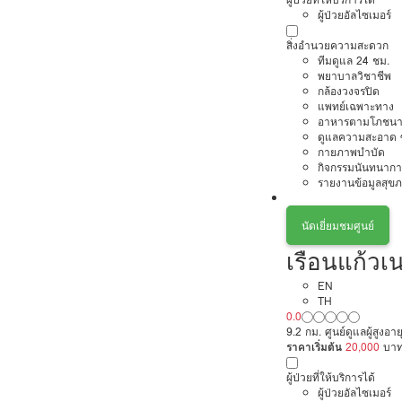
ผู้ป่วยอัลไซเมอร์
สิ่งอำนวยความสะดวก
ทีมดูแล 24 ชม.
พยาบาลวิชาชีพ
กล้องวงจรปิด
แพทย์เฉพาะทาง
อาหารตามโภชนา
ดูแลความสะอาด ซ
กายภาพบำบัด
กิจกรรมนันทนากา
รายงานข้อมูลสุข
นัดเยี่ยมชมศูนย์
เรือนแก้ว
EN
TH
0.0
9.2 กม. ศูนย์ดูแลผู้สูงอาย
ราคาเริ่มต้น
20,000
บา
ผู้ป่วยที่ให้บริการได้
ผู้ป่วยอัลไซเมอร์