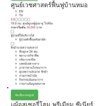
ศูนย์เวชศาสตร์ฟื้นฟูบ้านหมอ
EN
TH
0.0
10.0 กม. ศูนย์ดูแลผู้สูงอายุ ใกล้ฉัน
ราคาเริ่มต้น
30,000
บาท
ผู้ป่วยที่ให้บริการได้
ผู้ป่วยพักฟื้นหลังผ่าตัด
สิ่งอำนวยความสะดวก
ทีมดูแล 24 ชม.
พยาบาลวิชาชีพ
กล้องวงจรปิด
แพทย์เฉพาะทาง
อาหารตามโภชนาการ
ดูแลความสะอาด ซักผ้า
กายภาพบำบัด
กิจกรรมนันทนาการ
รายงานข้อมูลสุขภาพ
นัดเยี่ยมชมศูนย์
เฌ้อสเซอรี่โฮม พรีเมียม ซีเนียร์