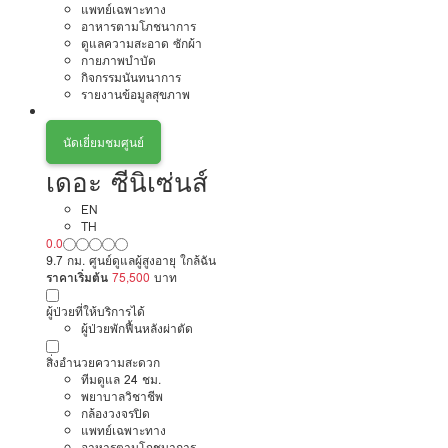
แพทย์เฉพาะทาง
อาหารตามโภชนาการ
ดูแลความสะอาด ซักผ้า
กายภาพบำบัด
กิจกรรมนันทนาการ
รายงานข้อมูลสุขภาพ
นัดเยี่ยมชมศูนย์
เดอะ ซีนิเซ่นส์
EN
TH
0.0
9.7 กม. ศูนย์ดูแลผู้สูงอายุ ใกล้ฉัน
ราคาเริ่มต้น
75,500
บาท
ผู้ป่วยที่ให้บริการได้
ผู้ป่วยพักฟื้นหลังผ่าตัด
สิ่งอำนวยความสะดวก
ทีมดูแล 24 ชม.
พยาบาลวิชาชีพ
กล้องวงจรปิด
แพทย์เฉพาะทาง
อาหารตามโภชนาการ