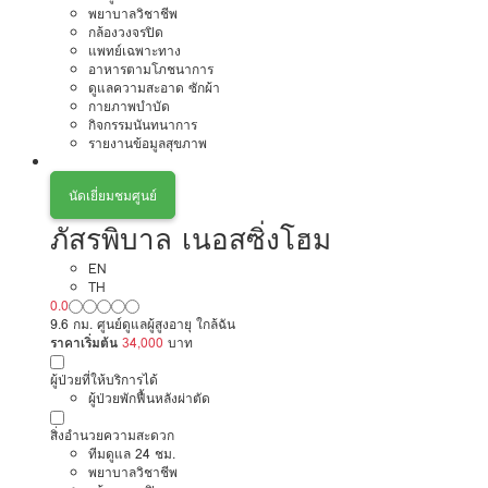
พยาบาลวิชาชีพ
กล้องวงจรปิด
แพทย์เฉพาะทาง
อาหารตามโภชนาการ
ดูแลความสะอาด ซักผ้า
กายภาพบำบัด
กิจกรรมนันทนาการ
รายงานข้อมูลสุขภาพ
นัดเยี่ยมชมศูนย์
ภัสรพิบาล เนอสซิ่งโฮม
EN
TH
0.0
9.6 กม. ศูนย์ดูแลผู้สูงอายุ ใกล้ฉัน
ราคาเริ่มต้น
34,000
บาท
ผู้ป่วยที่ให้บริการได้
ผู้ป่วยพักฟื้นหลังผ่าตัด
สิ่งอำนวยความสะดวก
ทีมดูแล 24 ชม.
พยาบาลวิชาชีพ