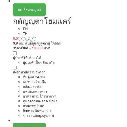
นัดเยี่ยมชมศูนย์
กตัญญุตาโฮมเเคร์
EN
TH
0.0
9.9 กม. ศูนย์ดูแลผู้สูงอายุ ใกล้ฉัน
ราคาเริ่มต้น
18,000
บาท
ผู้ป่วยที่ให้บริการได้
ผู้ป่วยพักฟื้นหลังผ่าตัด
สิ่งอำนวยความสะดวก
ทีมดูแล 24 ชม.
พยาบาลวิชาชีพ
กล้องวงจรปิด
แพทย์เฉพาะทาง
อาหารตามโภชนาการ
ดูแลความสะอาด ซักผ้า
กายภาพบำบัด
กิจกรรมนันทนาการ
รายงานข้อมูลสุขภาพ