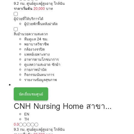
9.2 กม. ศูนย์ดูแลผู้สูงอายุ ใกล้ฉัน
ราคาเริ่มต้น
20,000
บาท
ผู้ป่วยที่ให้บริการได้
ผู้ป่วยพักฟื้นหลังผ่าตัด
สิ่งอำนวยความสะดวก
ทีมดูแล 24 ชม.
พยาบาลวิชาชีพ
กล้องวงจรปิด
แพทย์เฉพาะทาง
อาหารตามโภชนาการ
ดูแลความสะอาด ซักผ้า
กายภาพบำบัด
กิจกรรมนันทนาการ
รายงานข้อมูลสุขภาพ
นัดเยี่ยมชมศูนย์
CNH Nursing Home สาขา
รัชดาภิเษก 32
EN
TH
0.0
9.3 กม. ศูนย์ดูแลผู้สูงอายุ ใกล้ฉัน