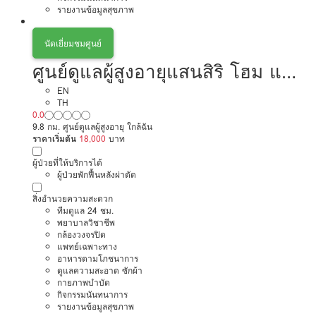
รายงานข้อมูลสุขภาพ
นัดเยี่ยมชมศูนย์
ศูนย์ดูแลผู้สูงอายุแสนสิริ โฮม แคร์
สาขาอนามัยงามเจริญ 23
EN
TH
0.0
9.8 กม. ศูนย์ดูแลผู้สูงอายุ ใกล้ฉัน
ราคาเริ่มต้น
18,000
บาท
ผู้ป่วยที่ให้บริการได้
ผู้ป่วยพักฟื้นหลังผ่าตัด
สิ่งอำนวยความสะดวก
ทีมดูแล 24 ชม.
พยาบาลวิชาชีพ
กล้องวงจรปิด
แพทย์เฉพาะทาง
อาหารตามโภชนาการ
ดูแลความสะอาด ซักผ้า
กายภาพบำบัด
กิจกรรมนันทนาการ
รายงานข้อมูลสุขภาพ