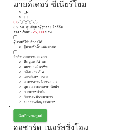
มายด์เดอร์ ซีเนียร์โฮม
EN
TH
0.0
8.9 กม. ศูนย์ดูแลผู้สูงอายุ ใกล้ฉัน
ราคาเริ่มต้น
25,000
บาท
ผู้ป่วยที่ให้บริการได้
ผู้ป่วยพักฟื้นหลังผ่าตัด
สิ่งอำนวยความสะดวก
ทีมดูแล 24 ชม.
พยาบาลวิชาชีพ
กล้องวงจรปิด
แพทย์เฉพาะทาง
อาหารตามโภชนาการ
ดูแลความสะอาด ซักผ้า
กายภาพบำบัด
กิจกรรมนันทนาการ
รายงานข้อมูลสุขภาพ
นัดเยี่ยมชมศูนย์
ออชาร์ด เนอร์สซิ่งโฮม