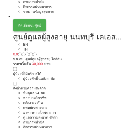
กายภาพบำบัด
กิจกรรมนันทนาการ
รายงานข้อมูลสุขภาพ
นัดเยี่ยมชมศูนย์
ศูนย์ดูแลผู้สูงอายุ นนทบุรี เคเอส
โฮมแคร์
EN
TH
0.0
9.8 กม. ศูนย์ดูแลผู้สูงอายุ ใกล้ฉัน
ราคาเริ่มต้น
30,000
บาท
ผู้ป่วยที่ให้บริการได้
ผู้ป่วยพักฟื้นหลังผ่าตัด
สิ่งอำนวยความสะดวก
ทีมดูแล 24 ชม.
พยาบาลวิชาชีพ
กล้องวงจรปิด
แพทย์เฉพาะทาง
อาหารตามโภชนาการ
ดูแลความสะอาด ซักผ้า
กายภาพบำบัด
กิจกรรมนันทนาการ