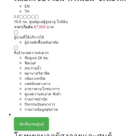
แคร์
EN
TH
0.0
10.0 กม. ศูนย์ดูแลผู้สูงอายุ ใกล้ฉัน
ราคาเริ่มต้น
67,500
บาท
ผู้ป่วยที่ให้บริการได้
ผู้ป่วยพักฟื้นหลังผ่าตัด
สิ่งอำนวยความสะดวก
ทีมดูแล 24 ชม.
ฟิตเนส
สระว่ายน้ำ
พยาบาลวิชาชีพ
กล้องวงจรปิด
แพทย์เฉพาะทาง
อาหารตามโภชนาการ
ดูแลความสะอาด ซักผ้า
กายภาพบำบัด
กิจกรรมนันทนาการ
รายงานข้อมูลสุขภาพ
นัดเยี่ยมชมศูนย์