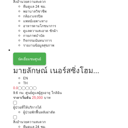
สิ่งอำนวยความสะดวก
ทีมดูแล 24 ชม.
พยาบาลวิชาชีพ
กล้องวงจรปิด
แพทย์เฉพาะทาง
อาหารตามโภชนาการ
ดูแลความสะอาด ซักผ้า
กายภาพบำบัด
กิจกรรมนันทนาการ
รายงานข้อมูลสุขภาพ
นัดเยี่ยมชมศูนย์
มายลักษณ์ เนอร์สซิ่งโฮม
บางกรวย
EN
TH
0.0
9.6 กม. ศูนย์ดูแลผู้สูงอายุ ใกล้ฉัน
ราคาเริ่มต้น
25,000
บาท
ผู้ป่วยที่ให้บริการได้
ผู้ป่วยพักฟื้นหลังผ่าตัด
สิ่งอำนวยความสะดวก
ทีมดูแล 24 ชม.