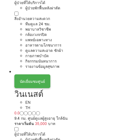
ผู้ป่วยที่ให้บริการได้
ผู้ป่วยพักฟื้นหลังผ่าตัด
สิ่งอำนวยความสะดวก
ทีมดูแล 24 ชม.
พยาบาลวิชาชีพ
กล้องวงจรปิด
แพทย์เฉพาะทาง
อาหารตามโภชนาการ
ดูแลความสะอาด ซักผ้า
กายภาพบำบัด
กิจกรรมนันทนาการ
รายงานข้อมูลสุขภาพ
นัดเยี่ยมชมศูนย์
วินเนสต์
EN
TH
0.0
9.4 กม. ศูนย์ดูแลผู้สูงอายุ ใกล้ฉัน
ราคาเริ่มต้น
35,000
บาท
ผู้ป่วยที่ให้บริการได้
ผู้ป่วยพักฟื้นหลังผ่าตัด