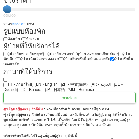
ช่วงราคา
0
50,000
ราคา
ทุกราคา
บาท
รูปแบบห้องพัก
ห้องเดียว
ห้องรวม
ผู้ป่วยที่ให้บริการได้
ผู้ป่วยอัมพาต อัมพฤกษ์
ผู้ป่วยอัลไซเมอร์
ผู้ป่วยโรคหลอดเลือดสมอง
ผู้ป่วย
ติดเตียง
ผู้ป่วยเส้นเลือดสมองแตก
ผู้ป่วยที่มาพักฟื้นทำแผลกดทับ
ผู้ป่วยพักฟื้น
หลังผ่าตัด
ภาษาที่ให้บริการ
TH - ‏ภาษาไทย
EN - English
ZH - 中文(简体)
‏AR - ‏العربية‏
DE -
Deutsch
ID - Bahara
JP - 日本語
MM - Burmese
more
less
ศูนย์ดูแลผู้สูงอายุ ใกล้ฉัน
: ทางเลือกสำหรับการดูแลอย่างมีคุณภาพ
ศูนย์ดูแลผู้สูงอายุ ใกล้ฉัน
เปรียบเสมือนบ้านหลังที่สองสำหรับผู้สูงอายุ ที่นี่ให้บริการ
ดูแลทั้งแบบพักค้างและแบบไปเช้าเย็นกลับ โดยมีทีมผู้เชี่ยวชาญด้านการดูแลผู้สูง
อายุคอยดูแลอย่างใกล้ชิด ครอบคลุมทั้งด้านร่างกาย จิตใจ และสังคม
บริการที่พบได้ทั่วไปในศูนย์ดูแลผู้สูงอายุ
มีดังนี้