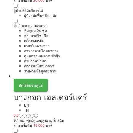
ราคาเริ่มต้น
20,000
บาท
ผู้ป่วยที่ให้บริการได้
ผู้ป่วยพักฟื้นหลังผ่าตัด
สิ่งอำนวยความสะดวก
ทีมดูแล 24 ชม.
พยาบาลวิชาชีพ
กล้องวงจรปิด
แพทย์เฉพาะทาง
อาหารตามโภชนาการ
ดูแลความสะอาด ซักผ้า
กายภาพบำบัด
กิจกรรมนันทนาการ
รายงานข้อมูลสุขภาพ
นัดเยี่ยมชมศูนย์
บางกอก เอลเดอร์แคร์
EN
TH
0.0
9.4 กม. ศูนย์ดูแลผู้สูงอายุ ใกล้ฉัน
ราคาเริ่มต้น
19,000
บาท