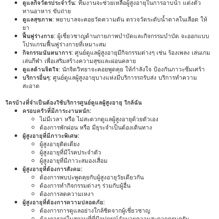
ดูแลกิจวัตรประจำวัน
: ทีมงานจะช่วยเหลือผู้สูงอายุในการอาบน้ำ แต่งตัว
ทานอาหาร ขับถ่าย
ดูแลสุขภาพ
: พยาบาลจะคอยวัดความดัน ตรวจวัดระดับน้ำตาลในเลือด ให้
ยา
ฟื้นฟูร่างกาย
: ผู้เชี่ยวชาญด้านกายภาพบำบัดและกิจกรรมบำบัด จะออกแบบ
โปรแกรมฟื้นฟูร่างกายที่เหมาะสม
กิจกรรมนันทนาการ
: ศูนย์ดูแลผู้สูงอายุมีกิจกรรมต่างๆ เช่น ร้องเพลง เล่นเกม
เล่นกีฬา เพื่อเสริมสร้างความสุขและผ่อนคลาย
ดูแลด้านจิตใจ
: นักจิตวิทยาจะคอยพูดคุย ให้กำลังใจ ป้องกันภาวะซึมเศร้า
บริการอื่นๆ
: ศูนย์ดูแลผู้สูงอายุบางแห่งมีบริการรถรับส่ง บริการทำความ
สะอาด
ใครบ้างที่จำเป็นต้องใช้บริการศูนย์ดูแลผู้สูงอายุ ใกล้ฉัน
ครอบครัวที่มีภาระงานหนัก:
ไม่มีเวลา หรือ ไม่สะดวกดูแลผู้สูงอายุด้วยตัวเอง
ต้องการพักผ่อน หรือ มีธุระจำเป็นต้องเดินทาง
ผู้สูงอายุที่มีภาวะพิเศษ:
ผู้สูงอายุติดเตียง
ผู้สูงอายุที่มีโรคประจำตัว
ผู้สูงอายุที่มีภาวะสมองเสื่อม
ผู้สูงอายุที่ต้องการสังคม:
ต้องการพบปะพูดคุยกับผู้สูงอายุวัยเดียวกัน
ต้องการทำกิจกรรมต่างๆ ร่วมกับผู้อื่น
ต้องการลดความเหงา
ผู้สูงอายุที่ต้องการความปลอดภัย:
ต้องการการดูแลอย่างใกล้ชิดจากผู้เชี่ยวชาญ
ต้องการอยู่ในสถานที่ที่มีอุปกรณ์อำนวยความสะดวกครบครัน