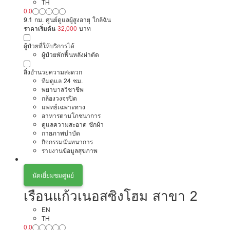
TH
0.0
9.1 กม. ศูนย์ดูแลผู้สูงอายุ ใกล้ฉัน
ราคาเริ่มต้น
32,000
บาท
ผู้ป่วยที่ให้บริการได้
ผู้ป่วยพักฟื้นหลังผ่าตัด
สิ่งอำนวยความสะดวก
ทีมดูแล 24 ชม.
พยาบาลวิชาชีพ
กล้องวงจรปิด
แพทย์เฉพาะทาง
อาหารตามโภชนาการ
ดูแลความสะอาด ซักผ้า
กายภาพบำบัด
กิจกรรมนันทนาการ
รายงานข้อมูลสุขภาพ
นัดเยี่ยมชมศูนย์
เรือนแก้วเนอสซิงโฮม สาขา 2
EN
TH
0.0