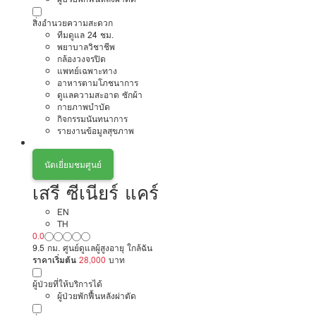
สิ่งอำนวยความสะดวก
ทีมดูแล 24 ชม.
พยาบาลวิชาชีพ
กล้องวงจรปิด
แพทย์เฉพาะทาง
อาหารตามโภชนาการ
ดูแลความสะอาด ซักผ้า
กายภาพบำบัด
กิจกรรมนันทนาการ
รายงานข้อมูลสุขภาพ
นัดเยี่ยมชมศูนย์
เสรี ซีเนียร์ แคร์
EN
TH
0.0
9.5 กม. ศูนย์ดูแลผู้สูงอายุ ใกล้ฉัน
ราคาเริ่มต้น
28,000
บาท
ผู้ป่วยที่ให้บริการได้
ผู้ป่วยพักฟื้นหลังผ่าตัด