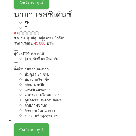
นัดเยี่ยมชมศูนย์
นายา เรสซิเด้นซ์
EN
TH
0.0
9.9 กม. ศูนย์ดูแลผู้สูงอายุ ใกล้ฉัน
ราคาเริ่มต้น
45,000
บาท
ผู้ป่วยที่ให้บริการได้
ผู้ป่วยพักฟื้นหลังผ่าตัด
สิ่งอำนวยความสะดวก
ทีมดูแล 24 ชม.
พยาบาลวิชาชีพ
กล้องวงจรปิด
แพทย์เฉพาะทาง
อาหารตามโภชนาการ
ดูแลความสะอาด ซักผ้า
กายภาพบำบัด
กิจกรรมนันทนาการ
รายงานข้อมูลสุขภาพ
นัดเยี่ยมชมศูนย์