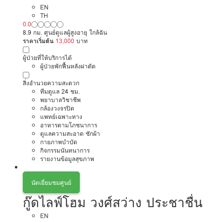
EN
TH
0.0
8.9 กม. ศูนย์ดูแลผู้สูงอายุ ใกล้ฉัน
ราคาเริ่มต้น
13,000
บาท
ผู้ป่วยที่ให้บริการได้
ผู้ป่วยพักฟื้นหลังผ่าตัด
สิ่งอำนวยความสะดวก
ทีมดูแล 24 ชม.
พยาบาลวิชาชีพ
กล้องวงจรปิด
แพทย์เฉพาะทาง
อาหารตามโภชนาการ
ดูแลความสะอาด ซักผ้า
กายภาพบำบัด
กิจกรรมนันทนาการ
รายงานข้อมูลสุขภาพ
นัดเยี่ยมชมศูนย์
กู๊ดไลฟ์โฮม วงศ์สว่าง ประชาชื่น
EN