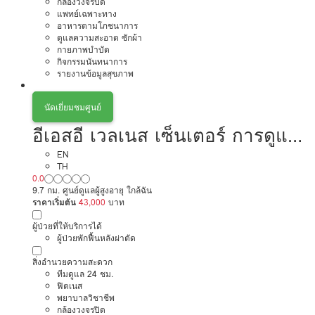
กล้องวงจรปิด
แพทย์เฉพาะทาง
อาหารตามโภชนาการ
ดูแลความสะอาด ซักผ้า
กายภาพบำบัด
กิจกรรมนันทนาการ
รายงานข้อมูลสุขภาพ
นัดเยี่ยมชมศูนย์
อีเอสอี เวลเนส เซ็นเตอร์ การดูแล
ผู้สูงอายุหรือผู้มีภาวะพึ่งพิง
EN
TH
0.0
9.7 กม. ศูนย์ดูแลผู้สูงอายุ ใกล้ฉัน
ราคาเริ่มต้น
43,000
บาท
ผู้ป่วยที่ให้บริการได้
ผู้ป่วยพักฟื้นหลังผ่าตัด
สิ่งอำนวยความสะดวก
ทีมดูแล 24 ชม.
ฟิตเนส
พยาบาลวิชาชีพ
กล้องวงจรปิด