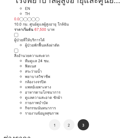
โรงพยาบาลผู้สูงอายุและศูนย์
เวชศาสตร์ฟื้นฟู
EN
TH
0.0
10.0 กม. ศูนย์ดูแลผู้สูงอายุ ใกล้ฉัน
ราคาเริ่มต้น
67,500
บาท
ผู้ป่วยที่ให้บริการได้
ผู้ป่วยพักฟื้นหลังผ่าตัด
สิ่งอำนวยความสะดวก
ทีมดูแล 24 ชม.
ฟิตเนส
สระว่ายน้ำ
พยาบาลวิชาชีพ
กล้องวงจรปิด
แพทย์เฉพาะทาง
อาหารตามโภชนาการ
ดูแลความสะอาด ซักผ้า
กายภาพบำบัด
กิจกรรมนันทนาการ
รายงานข้อมูลสุขภาพ
1
2
3