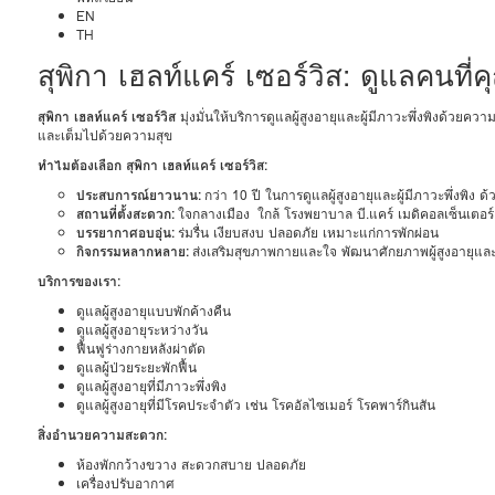
EN
TH
สุพิกา เฮลท์แคร์ เซอร์วิส: ดูแลคนที่ค
สุพิกา เฮลท์แคร์ เซอร์วิส
มุ่งมั่นให้บริการดูแลผู้สูงอายุและผู้มีภาวะพึ่งพิงด้วย
และเต็มไปด้วยความสุข
ทำไมต้องเลือก สุพิกา เฮลท์แคร์ เซอร์วิส:
ประสบการณ์ยาวนาน:
กว่า 10 ปี ในการดูแลผู้สูงอายุและผู้มีภาวะพึ่งพิง 
สถานที่ตั้งสะดวก:
ใจกลางเมือง ใกล้
โรงพยาบาล บี.แคร์ เมดิคอลเซ็นเตอร
บรรยากาศอบอุ่น:
ร่มรื่น เงียบสงบ ปลอดภัย เหมาะแก่การพักผ่อน
กิจกรรมหลากหลาย:
ส่งเสริมสุขภาพกายและใจ พัฒนาศักยภาพผู้สูงอายุและผู
บริการของเรา:
ดูแลผู้สูงอายุแบบพักค้างคืน
ดูแลผู้สูงอายุระหว่างวัน
ฟื้นฟูร่างกายหลังผ่าตัด
ดูแลผู้ป่วยระยะพักฟื้น
ดูแลผู้สูงอายุที่มีภาวะพึ่งพิง
ดูแลผู้สูงอายุที่มีโรคประจำตัว เช่น โรคอัลไซเมอร์ โรคพาร์กินสัน
สิ่งอำนวยความสะดวก:
ห้องพักกว้างขวาง สะดวกสบาย ปลอดภัย
เครื่องปรับอากาศ