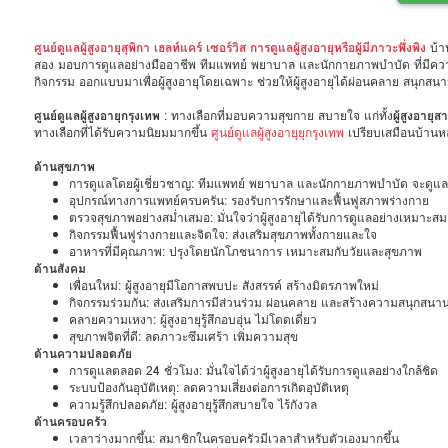
ศูนย์ดูแลผู้สูงอายุสุพิกา เฮลท์แคร์ เซอร์วิส การดูแลผู้สูงอายุหรือผู้มีภาวะพึ่งพิง
บ้า
สอง มอบการดูแลอย่างมืออาชีพ ทีมแพทย์ พยาบาล และนักกายภาพบำบัด ที่มีคว
กิจกรรม ออกแบบมาเพื่อผู้สูงอายุโดยเฉพาะ ช่วยให้ผู้สูงอายุได้ผ่อนคลาย สนุกส
ศูนย์ดูแลผู้สูงอายุกรุงเทพ
: ทางเลือกที่มอบความสุขกาย สบายใจ แก่ทั้ง
ผู้สูงอายุ
ทางเลือกที่ได้รับความนิยมมากขึ้น
ศูนย์ดูแลผู้สูงอายุยุกรุงเทพ
เปรียบเสมือนบ้านหลั
ด้านสุขภาพ
การดูแลโดยผู้เชี่ยวชาญ: ทีมแพทย์ พยาบาล และนักกายภาพบำบัด จะดูแลสุ
อุปกรณ์ทางการแพทย์ครบครัน: รองรับการรักษาและฟื้นฟูสภาพร่างกาย
ตรวจสุขภาพอย่างสม่ำเสมอ: มั่นใจว่าผู้สูงอายุได้รับการดูแลอย่างเหมาะสม
กิจกรรมฟื้นฟูร่างกายและจิตใจ: ส่งเสริมสุขภาพทั้งกายและใจ
อาหารที่มีคุณภาพ: ปรุงโดยนักโภชนาการ เหมาะสมกับวัยและสุขภาพ
ด้านสังคม
เพื่อนใหม่: ผู้สูงอายุมีโอกาสพบปะ สังสรรค์ สร้างมิตรภาพใหม่
กิจกรรมร่วมกัน: ส่งเสริมการมีส่วนร่วม ผ่อนคลาย และสร้างความสนุกสนา
คลายความเหงา: ผู้สูงอายุรู้สึกอบอุ่น ไม่โดดเดี่ยว
สุขภาพจิตที่ดี: ลดภาวะซึมเศร้า เพิ่มความสุข
ด้านความปลอดภัย
การดูแลตลอด 24 ชั่วโมง: มั่นใจได้ว่าผู้สูงอายุได้รับการดูแลอย่างใกล้ชิด
ระบบป้องกันอุบัติเหตุ: ลดความเสี่ยงต่อการเกิดอุบัติเหตุ
ความรู้สึกปลอดภัย: ผู้สูงอายุรู้สึกสบายใจ ไร้กังวล
ด้านครอบครัว
เวลาว่างมากขึ้น: สมาชิกในครอบครัวมีเวลาสำหรับตัวเองมากขึ้น