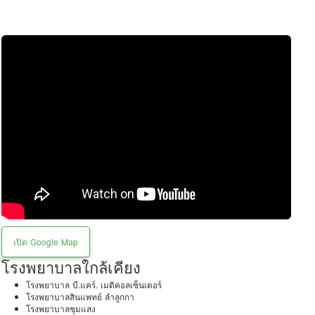
เปิด Google Map
โรงพยาบาลใกล้เคียง
โรงพยาบาล บี.แคร์. เมดิคอลเซ็นเตอร์
โรงพยาบาลสินแพทย์ ลำลูกกา
โรงพยาบาลชุมแสง