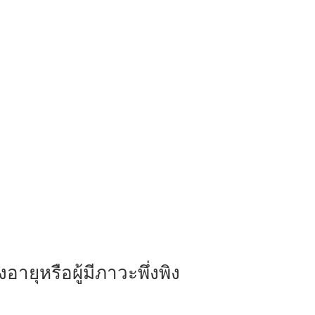
งอายุหรือผู้มีภาวะพึ่งพิง