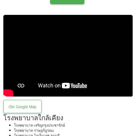
เปิด Google Map
โรงพยาบาลใกล้เคียง
โรงพยาบาล เจริญกรุงประชารักษ์
โรงพยาบาล ราษฎร์บูรณะ
โรงพยาบาล​ ไอเอ็มเอช ธนบุรี