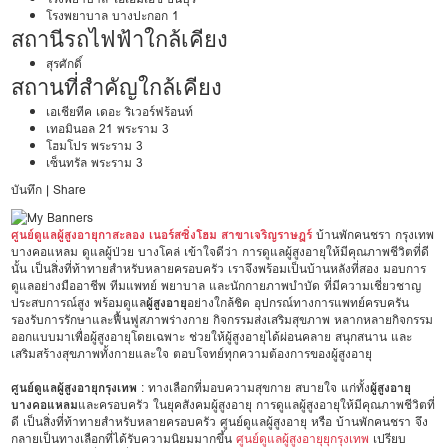
โรงพยาบาล บางปะกอก 1
สถานีรถไฟฟ้าใกล้เคียง
สุรศักดิ์
สถานที่สำคัญใกล้เคียง
เอเชียทีค เดอะ ริเวอร์ฟร้อนท์
เทอมินอล 21 พระราม 3
โฮมโปร พระราม 3
เซ็นทรัล พระราม 3
บันทึก
|
Share
ศูนย์ดูแลผู้สูงอายุกาสะลอง เนอร์สซิ่งโฮม สาขาเจริญราษฎร์
บ้านพักคนชรา กรุงเทพ
บางคอแหลม ดูแลผู้ป่วย บางโคล่ เข้าใจดีว่า การดูแลผู้สูงอายุให้มีคุณภาพชีวิตที่ดี
นั้น เป็นสิ่งที่ท้าทายสำหรับหลายครอบครัว เราจึงพร้อมเป็นบ้านหลังที่สอง มอบการ
ดูแลอย่างมืออาชีพ ทีมแพทย์ พยาบาล และนักกายภาพบำบัด ที่มีความเชี่ยวชาญ
ประสบการณ์สูง พร้อมดูแล
ผู้สูงอายุ
อย่างใกล้ชิด อุปกรณ์ทางการแพทย์ครบครัน
รองรับการรักษาและฟื้นฟูสภาพร่างกาย กิจกรรมส่งเสริมสุขภาพ หลากหลายกิจกรรม
ออกแบบมาเพื่อผู้สูงอายุโดยเฉพาะ ช่วยให้ผู้สูงอายุได้ผ่อนคลาย สนุกสนาน และ
เสริมสร้างสุขภาพทั้งกายและใจ ตอบโจทย์ทุกความต้องการของผู้สูงอายุ
ศูนย์ดูแลผู้สูงอายุกรุงเทพ
: ทางเลือกที่มอบความสุขกาย สบายใจ แก่ทั้ง
ผู้สูงอายุ
บางคอแหลม
และครอบครัว ในยุคสังคมผู้สูงอายุ การดูแลผู้สูงอายุให้มีคุณภาพชีวิตที่
ดี เป็นสิ่งที่ท้าทายสำหรับหลายครอบครัว ศูนย์ดูแลผู้สูงอายุ หรือ บ้านพักคนชรา จึง
กลายเป็นทางเลือกที่ได้รับความนิยมมากขึ้น
ศูนย์ดูแลผู้สูงอายุยุกรุงเทพ
เปรียบ