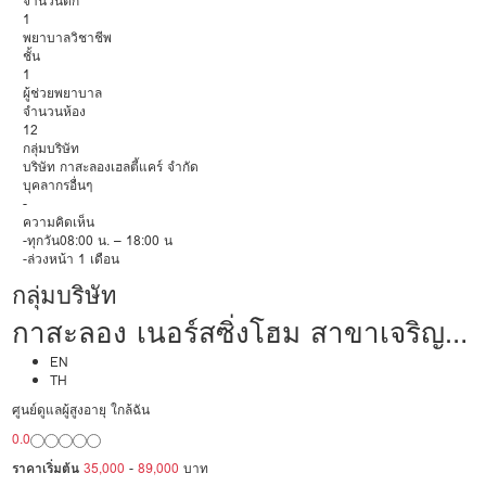
จำนวนตึก
1
พยาบาลวิชาชีพ
ชั้น
1
ผู้ช่วยพยาบาล
จำนวนห้อง
12
กลุ่มบริษัท
บริษัท กาสะลองเฮลตี้แคร์ จำกัด
บุคลากรอื่นๆ
-
ความคิดเห็น
-ทุกวัน08:00 น. – 18:00 น
-ล่วงหน้า 1 เดือน
กลุ่มบริษัท
กาสะลอง เนอร์สซิ่งโฮม สาขาเจริญ
ราษฎร์
EN
TH
ศูนย์ดูแลผู้สูงอายุ ใกล้ฉัน
0.0
ราคาเริ่มต้น
35,000
-
89,000
บาท