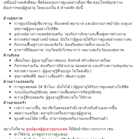
เสมือนบ้านหลังที่สอง ที่พร้อมมอบการดูแลอย่างมืออาชีพ ตอบโจทย์ทุกความ
ต้องการของผู้สูงอายุ โดยแบ่งเป็น 4 ด้านหลัก ดังนี้
ด้านสุขภาพ
การดูแลโดยผู้เชี่ยวชาญ: ทีมแพทย์ พยาบาล และนักกายภาพบำบัด จะดูแล
สุขภาพผู้สูงอายุอย่างใกล้ชิด
อุปกรณ์ทางการแพทย์ครบครัน: รองรับการรักษาและฟื้นฟูสภาพร่างกาย
ตรวจสุขภาพอย่างสม่ำเสมอ: มั่นใจว่าผู้สูงอายุได้รับการดูแลอย่างเหมาะสม
กิจกรรมฟื้นฟูร่างกายและจิตใจ: ส่งเสริมสุขภาพทั้งกายและใจ
อาหารที่มีคุณภาพ: ปรุงโดยนักโภชนาการ เหมาะสมกับวัยและสุขภาพ
ด้านสังคม
เพื่อนใหม่: ผู้สูงอายุมีโอกาสพบปะ สังสรรค์ สร้างมิตรภาพใหม่
กิจกรรมร่วมกัน: ส่งเสริมการมีส่วนร่วม ผ่อนคลาย และสร้างความสนุกสนาน
คลายความเหงา: ผู้สูงอายุรู้สึกอบอุ่น ไม่โดดเดี่ยว
สุขภาพจิตที่ดี: ลดภาวะซึมเศร้า เพิ่มความสุข
ด้านความปลอดภัย
การดูแลตลอด 24 ชั่วโมง: มั่นใจได้ว่าผู้สูงอายุได้รับการดูแลอย่างใกล้ชิด
ระบบป้องกันอุบัติเหตุ: ลดความเสี่ยงต่อการเกิดอุบัติเหตุ
ความรู้สึกปลอดภัย: ผู้สูงอายุรู้สึกสบายใจ ไร้กังวล
ด้านครอบครัว
เวลาว่างมากขึ้น: สมาชิกในครอบครัวมีเวลาสำหรับตัวเองมากขึ้น
ลดความเครียด: คลายกังวลเรื่องการดูแลผู้สูงอายุ
ดูแลตัวเองได้มากขึ้น: สามารถทุ่มเทกับงานและชีวิตส่วนตัว
อย่างไรก็ตาม
ศูนย์ดูแลผู้สูงอายุยุกรุงเทพ
ก็มีข้อจำกัดบางประการ เช่น
ค่าใช้จ่าย: อาจสูงกว่าการดูแลเอง