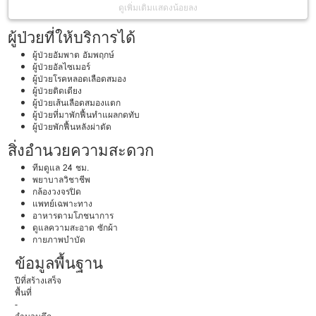
ดูเพิ่มเติม
แสดงน้อยลง
ผู้ป่วยที่ให้บริการได้
ผู้ป่วยอัมพาต อัมพฤกษ์
ผู้ป่วยอัลไซเมอร์
ผู้ป่วยโรคหลอดเลือดสมอง
ผู้ป่วยติดเตียง
ผู้ป่วยเส้นเลือดสมองแตก
ผู้ป่วยที่มาพักฟื้นทำแผลกดทับ
ผู้ป่วยพักฟื้นหลังผ่าตัด
สิ่งอำนวยความสะดวก
ทีมดูแล 24 ชม.
พยาบาลวิชาชีพ
กล้องวงจรปิด
แพทย์เฉพาะทาง
อาหารตามโภชนาการ
ดูแลความสะอาด ซักผ้า
กายภาพบำบัด
ข้อมูลพื้นฐาน
ปีที่สร้างเสร็จ
พื้นที่
-