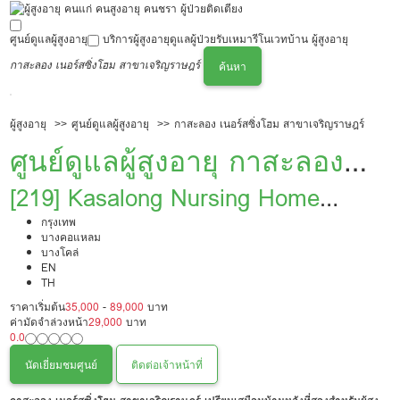
ศูนย์ดูแลผู้สูงอายุ
บริการผู้สูงอายุ
ดูแลผู้ป่วย
รับเหมารีโนเวทบ้าน ผู้สูงอายุ
กาสะลอง เนอร์สซิ่งโฮม สาขาเจริญราษฎร์
ค้นหา
ผู้สูงอายุ
ศูนย์ดูแลผู้สูงอายุ
กาสะลอง เนอร์สซิ่งโฮม สาขาเจริญราษฎร์
ศูนย์ดูแลผู้สูงอายุ กาสะลอง
เนอร์สซิ่งโฮม สาขาเจริญ
[219] Kasalong Nursing Home
Charoen Rat Branch
กรุงเทพ
ราษฎร์
บางคอแหลม
บางโคล่
EN
TH
ราคาเริ่มต้น
35,000
-
89,000
บาท
ค่ามัดจำล่วงหน้า
29,000
บาท
0.0
นัดเยี่ยมชมศูนย์
ติดต่อเจ้าหน้าที่