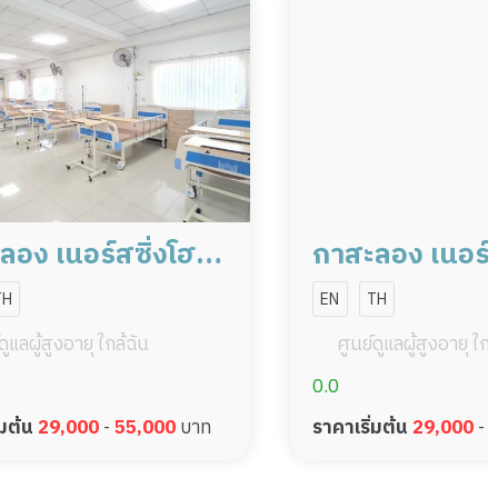
ลอง เนอร์สซิ่งโฮม
กาสะลอง เนอร์ส
 สาธุประดิษฐ์
สาขา ถนนนราธ
TH
EN
TH
นครินทร์ ซอย 
ดูแลผู้สูงอายุ ใกล้ฉัน
ศูนย์ดูแลผู้สูงอายุ ใกล
0.0
่มต้น
29,000
-
55,000
บาท
ราคาเริ่มต้น
29,000
-