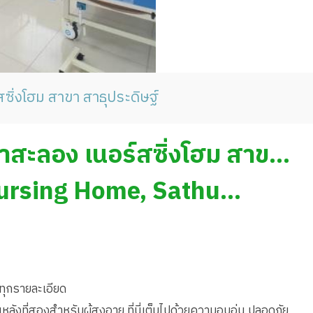
ซิ่งโฮม สาขา สาธุประดิษฐ์
 กาสะลอง เนอร์สซิ่งโฮม สาขา
ursing Home, Sathu
จทุกรายละเอียด
ังที่สองสำหรับผู้สูงอายุ ที่นี่เต็มไปด้วยความอบอุ่น ปลอดภัย