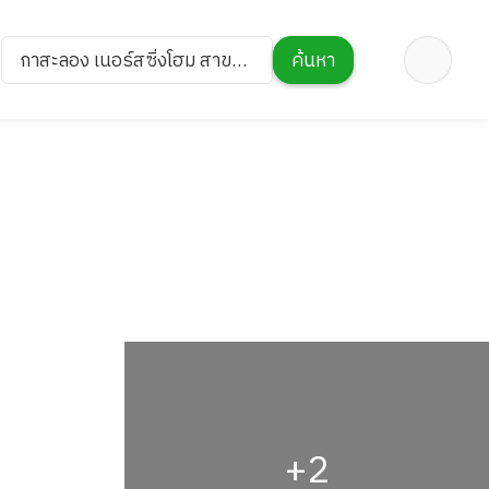
กาสะลอง เนอร์สซิ่งโฮม สาขา
ค้นหา
สาธุประดิษฐ์