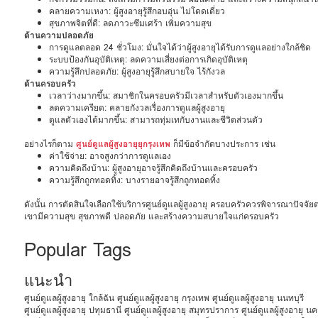
คลายความเหงา: ผู้สูงอายุรู้สึกอบอุ่น ไม่โดดเดี่ยว
สุขภาพจิตที่ดี: ลดภาวะซึมเศร้า เพิ่มความสุข
ด้านความปลอดภัย
การดูแลตลอด 24 ชั่วโมง: มั่นใจได้ว่าผู้สูงอายุได้รับการดูแลอย่างใกล้ชิด
ระบบป้องกันอุบัติเหตุ: ลดความเสี่ยงต่อการเกิดอุบัติเหตุ
ความรู้สึกปลอดภัย: ผู้สูงอายุรู้สึกสบายใจ ไร้กังวล
ด้านครอบครัว
เวลาว่างมากขึ้น: สมาชิกในครอบครัวมีเวลาสำหรับตัวเองมากขึ้น
ลดความเครียด: คลายกังวลเรื่องการดูแลผู้สูงอายุ
ดูแลตัวเองได้มากขึ้น: สามารถทุ่มเทกับงานและชีวิตส่วนตัว
อย่างไรก็ตาม
ศูนย์ดูแลผู้สูงอายุยุกรุงเทพ
ก็มีข้อจำกัดบางประการ เช่น
ค่าใช้จ่าย: อาจสูงกว่าการดูแลเอง
ความคิดถึงบ้าน: ผู้สูงอายุอาจรู้สึกคิดถึงบ้านและครอบครัว
ความรู้สึกถูกทอดทิ้ง: บางรายอาจรู้สึกถูกทอดทิ้ง
ดังนั้น การตัดสินใจเลือกใช้บริการศูนย์ดูแลผู้สูงอายุ ครอบครัวควรพิจารณาปัจจ
เขามีความสุข สุขภาพดี ปลอดภัย และสร้างความสบายใจแก่ครอบครัว
Popular Tags
แนะนำ
ศูนย์ดูแลผู้สูงอายุ ใกล้ฉัน
ศูนย์ดูแลผู้สูงอายุ กรุงเทพ
ศูนย์ดูแลผู้สูงอายุ นนทบุรี
ศูนย์ดูแลผู้สูงอายุ ปทุมธานี
ศูนย์ดูแลผู้สูงอายุ สมุทรปราการ
ศูนย์ดูแลผู้สูงอายุ 