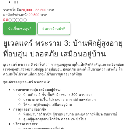
TH
ราคาเริ่มต้น
20,000
-
55,500
บาท
ค่ามัดจำล่วงหน้า
29,500
บาท
0.0
นัดเยี่ยมชมศูนย์
ติดต่อเจ้าหน้าที่
ยูเวลแคร์ พระราม 3: บ้านพักผู้สูงอายุ
ที่อบอุ่น ปลอดภัย เสมือนอยู่บ้าน
ยูเวลแคร์ พระราม 3
เข้าใจดีว่า การดูแลผู้สูงอายุนั้นเป็นสิ่งที่สำคัญและละเอียดอ่อน
เราจึงมุ่งมั่นสร้างบ้านพักผู้สูงอายุที่อบอุ่น ปลอดภัย และเต็มไปด้วยความห่วงใย ให้
คุณมั่นใจได้ว่าคนที่คุณรักจะได้รับการดูแลอย่างดีที่สุด
จุดเด่นของยูเวลแคร์ พระราม 3:
บรรยากาศอบอุ่น เสมือนอยู่บ้าน
:
บ้านเดี่ยว 2 ชั้น พื้นที่กว้างขวาง 300 ตารางวา
บรรยากาศร่มรื่น โปร่งสบาย อากาศถ่ายเทสะดวก
ให้ความรู้สึกอบอุ่น เสมือนอยู่บ้าน
การดูแลอย่างมืออาชีพ
:
ทีมพยาบาลวิชาชีพ ผู้ช่วยพยาบาล และบุคลากรที่มีประสบการณ์
ดูแลผู้สูงอายุอย่างใกล้ชิด ตลอด 24 ชั่วโมง
บริการครบวงจร
:
การดูแลและพยาบาลทั่วไป
: