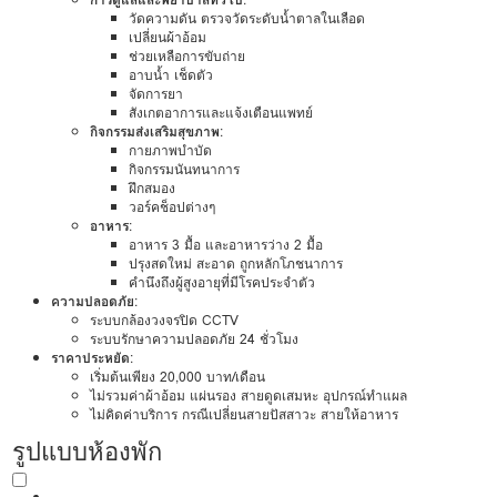
วัดความดัน ตรวจวัดระดับน้ำตาลในเลือด
เปลี่ยนผ้าอ้อม
ช่วยเหลือการขับถ่าย
อาบน้ำ เช็ดตัว
จัดการยา
สังเกตอาการและแจ้งเตือนแพทย์
กิจกรรมส่งเสริมสุขภาพ
:
กายภาพบำบัด
กิจกรรมนันทนาการ
ฝึกสมอง
วอร์คช็อปต่างๆ
อาหาร
:
อาหาร 3 มื้อ และอาหารว่าง 2 มื้อ
ปรุงสดใหม่ สะอาด ถูกหลักโภชนาการ
คำนึงถึงผู้สูงอายุที่มีโรคประจำตัว
ความปลอดภัย
:
ระบบกล้องวงจรปิด CCTV
ระบบรักษาความปลอดภัย 24 ชั่วโมง
ราคาประหยัด
:
เริ่มต้นเพียง 20,000 บาท/เดือน
ไม่รวมค่าผ้าอ้อม แผ่นรอง สายดูดเสมหะ อุปกรณ์ทำแผล
ไม่คิดค่าบริการ กรณีเปลี่ยนสายปัสสาวะ สายให้อาหาร
รูปแบบห้องพัก