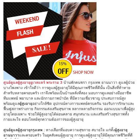
ศูนย์ดูแลผู้สูงอายุยูเวลแคร์ พระราม 3
บ้านพักคนชรา กรุงเทพ ยานนาวา ดูแลผู้ป่วย
บางโพงพาง เข้าใจดีว่า การดูแลผู้สูงอายุให้มีคุณภาพชีวิตที่ดีนั้น เป็นสิ่งที่ท้าทาย
สำหรับหลายครอบครัว เราจึงพร้อมเป็นบ้านหลังที่สอง มอบการดูแลอย่างมืออาชีพ
ทีมแพทย์ พยาบาล และนักกายภาพบำบัด ที่มีความเชี่ยวชาญ ประสบการณ์สูง
พร้อมดูแล
ผู้สูงอายุ
อย่างใกล้ชิด อุปกรณ์ทางการแพทย์ครบครัน รองรับการรักษาและ
ฟื้นฟูสภาพร่างกาย กิจกรรมส่งเสริมสุขภาพ หลากหลายกิจกรรม ออกแบบมาเพื่อผู้สูง
อายุโดยเฉพาะ ช่วยให้ผู้สูงอายุได้ผ่อนคลาย สนุกสนาน และเสริมสร้างสุขภาพทั้ง
กายและใจ ตอบโจทย์ทุกความต้องการของผู้สูงอายุ
ศูนย์ดูแลผู้สูงอายุกรุงเทพ
: ทางเลือกที่มอบความสุขกาย สบายใจ แก่ทั้ง
ผู้สูงอายุ
ยานนาวา
และครอบครัว ในยุคสังคมผู้สูงอายุ การดูแลผู้สูงอายุให้มีคุณภาพชีวิตที่ดี