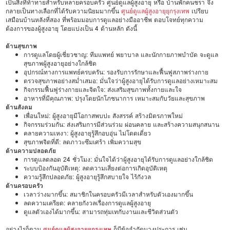
เป็นสิ่งที่ท้าทายสำหรับหลายครอบครัว ศูนย์ดูแลผู้สูงอายุ หรือ บ้านพักคนชรา จึง
กลายเป็นทางเลือกที่ได้รับความนิยมมากขึ้น
ศูนย์ดูแลผู้สูงอายุยุกรุงเทพ
เปรียบ
เสมือนบ้านหลังที่สอง ที่พร้อมมอบการดูแลอย่างมืออาชีพ ตอบโจทย์ทุกความ
ต้องการของผู้สูงอายุ โดยแบ่งเป็น 4 ด้านหลัก ดังนี้
ด้านสุขภาพ
การดูแลโดยผู้เชี่ยวชาญ: ทีมแพทย์ พยาบาล และนักกายภาพบำบัด จะดูแล
สุขภาพผู้สูงอายุอย่างใกล้ชิด
อุปกรณ์ทางการแพทย์ครบครัน: รองรับการรักษาและฟื้นฟูสภาพร่างกาย
ตรวจสุขภาพอย่างสม่ำเสมอ: มั่นใจว่าผู้สูงอายุได้รับการดูแลอย่างเหมาะสม
กิจกรรมฟื้นฟูร่างกายและจิตใจ: ส่งเสริมสุขภาพทั้งกายและใจ
อาหารที่มีคุณภาพ: ปรุงโดยนักโภชนาการ เหมาะสมกับวัยและสุขภาพ
ด้านสังคม
เพื่อนใหม่: ผู้สูงอายุมีโอกาสพบปะ สังสรรค์ สร้างมิตรภาพใหม่
กิจกรรมร่วมกัน: ส่งเสริมการมีส่วนร่วม ผ่อนคลาย และสร้างความสนุกสนาน
คลายความเหงา: ผู้สูงอายุรู้สึกอบอุ่น ไม่โดดเดี่ยว
สุขภาพจิตที่ดี: ลดภาวะซึมเศร้า เพิ่มความสุข
ด้านความปลอดภัย
การดูแลตลอด 24 ชั่วโมง: มั่นใจได้ว่าผู้สูงอายุได้รับการดูแลอย่างใกล้ชิด
ระบบป้องกันอุบัติเหตุ: ลดความเสี่ยงต่อการเกิดอุบัติเหตุ
ความรู้สึกปลอดภัย: ผู้สูงอายุรู้สึกสบายใจ ไร้กังวล
ด้านครอบครัว
เวลาว่างมากขึ้น: สมาชิกในครอบครัวมีเวลาสำหรับตัวเองมากขึ้น
ลดความเครียด: คลายกังวลเรื่องการดูแลผู้สูงอายุ
ดูแลตัวเองได้มากขึ้น: สามารถทุ่มเทกับงานและชีวิตส่วนตัว
อย่างไรก็ตาม
ศูนย์ดูแลผู้สูงอายุยุกรุงเทพ
ก็มีข้อจำกัดบางประการ เช่น