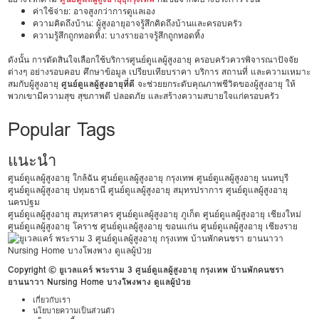
ค่าใช้จ่าย: อาจสูงกว่าการดูแลเอง
ความคิดถึงบ้าน: ผู้สูงอายุอาจรู้สึกคิดถึงบ้านและครอบครัว
ความรู้สึกถูกทอดทิ้ง: บางรายอาจรู้สึกถูกทอดทิ้ง
ดังนั้น การตัดสินใจเลือกใช้บริการศูนย์ดูแลผู้สูงอายุ ครอบครัวควรพิจารณาปัจจัย
ต่างๆ อย่างรอบคอบ ศึกษาข้อมูล เปรียบเทียบราคา บริการ สถานที่ และความเหมาะ
สมกับผู้สูงอายุ
ศูนย์ดูแลผู้สูงอายุที่ดี
จะช่วยยกระดับคุณภาพชีวิตของผู้สูงอายุ ให้
พวกเขามีความสุข สุขภาพดี ปลอดภัย และสร้างความสบายใจแก่ครอบครัว
Popular Tags
แนะนำ
ศูนย์ดูแลผู้สูงอายุ ใกล้ฉัน
ศูนย์ดูแลผู้สูงอายุ กรุงเทพ
ศูนย์ดูแลผู้สูงอายุ นนทบุรี
ศูนย์ดูแลผู้สูงอายุ ปทุมธานี
ศูนย์ดูแลผู้สูงอายุ สมุทรปราการ
ศูนย์ดูแลผู้สูงอายุ
นครปฐม
ศูนย์ดูแลผู้สูงอายุ สมุทรสาคร
ศูนย์ดูแลผู้สูงอายุ ภูเก็ต
ศูนย์ดูแลผู้สูงอายุ เชียงใหม่
ศูนย์ดูแลผู้สูงอายุ โคราช
ศูนย์ดูแลผู้สูงอายุ ขอนแก่น
ศูนย์ดูแลผู้สูงอายุ เชียงราย
Copyright © ยูเวลแคร์ พระราม 3 ศูนย์ดูแลผู้สูงอายุ กรุงเทพ บ้านพักคนชรา
ยานนาวา Nursing Home บางโพงพาง ดูแลผู้ป่วย
เกี่ยวกับเรา
นโยบายความเป็นส่วนตัว