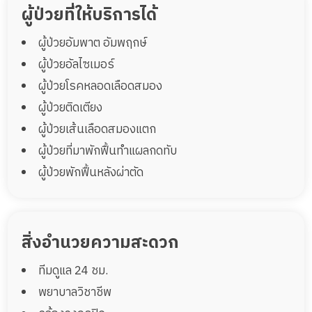
ผู้ป่วยที่ให้บริการได้
ผู้ป่วยอัมพาต อัมพฤกษ์
ห้องพัก(Standard)+ กายภาพบำบัด 12 เตียง
ผู้ป่วยอัลไซเมอร์
พื้นที่ 90 ตรม.
12 เตียง
90 ตรม
ผู้ป่วยโรคหลอดเลือดสมอง
29,500
ราคา
บาท
ผู้ป่วยติดเตียง
จองห้องพักนี้
ผู้ป่วยเส้นเลือดสมองแตก
ผู้ป่วยที่มาพักฟื้นทำแผลกดทับ
ผู้ป่วยพักฟื้นหลังผ่าตัด
สิ่งอำนวยความสะดวก
ทีมดูแล 24 ชม.
พยาบาลวิชาชีพ