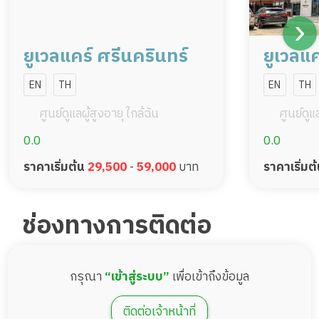
37,500
ราคา
บาท
จองห้องพักนี้
ยูเวลแคร์ ศรีนครินทร์
ยูเวลแ
EN
TH
EN
TH
ศูนย์ดูแลผู้สูงอายุ ใกล้ฉัน
ศูนย์ดูแล
0.0
0.0
ราคาเริ่มต้น
29,500
-
59,000
บาท
ราคาเริ่มต
ช่องทางการติดต่อ
ห้องพักDeluxe 1 เตียง 26 ตรม.
กรุณา
“เข้าสู่ระบบ”
เพื่อเข้าถึงข้อมูล
พื้นที่ 26 ตรม.
1 เตียง
43,000
ติดต่อเจ้าหน้าที่
ราคา
บาท