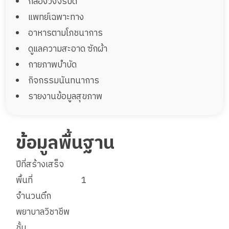
กล้องวงจรปิด
ห้องพักพิเศษ+ห้องน้ำส่วนตัว (Premium) 1
แพทย์เฉพาะทาง
อาหารตามโภชนาการ
พื้นที่ 35 ตรม.
1 เตียง
เตียง 35 ตรม.
31,500
ดูแลความสะอาด ซักผ้า
ราคา
บาท
กายภาพบำบัด
จองห้องพักนี้
กิจกรรมนันทนาการ
รายงานข้อมูลสุขภาพ
ข้อมูลพื้นฐาน
ปีที่สร้างเสร็จ
พื้นที่
1
จำนวนตึก
พยาบาลวิชาชีพ
ห้องพัก 4 เตียง 56 ตรม.
ชั้น