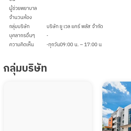
ผู้ช่วยพยาบาล
พื้นที่ 56 ตรม.
4 เตียง
32,500
จำนวนห้อง
ราคา
บาท
กลุ่มบริษัท
บริษัท ยู เวล แคร์ พลัส จำกัด
จองห้องพักนี้
บุคลากรอื่นๆ
-
ความคิดเห็น
-ทุกวัน09:00 น. – 17:00 น
กลุ่มบริษัท
ห้องพัก 2 เตียง 35 ตรม.
พื้นที่ 35 ตรม.
2 เตียง