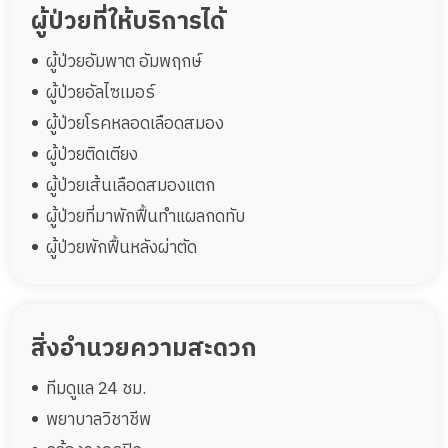
ผู้ป่วยที่ให้บริการได้
ผู้ป่วยอัมพาต อัมพฤกษ์
ห้องพัก(Standard)+ กายภาพบำบัด 12 เตียง
ผู้ป่วยอัลไซเมอร์
พื้นที่ 90 ตรม.
12 เตียง
90 ตรม
ผู้ป่วยโรคหลอดเลือดสมอง
29,500
ราคา
บาท
ผู้ป่วยติดเตียง
จองห้องพักนี้
ผู้ป่วยเส้นเลือดสมองแตก
ผู้ป่วยที่มาพักฟื้นทำแผลกดทับ
ผู้ป่วยพักฟื้นหลังผ่าตัด
สิ่งอำนวยความสะดวก
ทีมดูแล 24 ชม.
พยาบาลวิชาชีพ