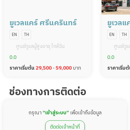
37,500
ราคา
บาท
จองห้องพักนี้
ยูเวลแคร์ ศรีนครินทร์
ยูเวลแ
EN
TH
EN
TH
ศูนย์ดูแลผู้สูงอายุ ใกล้ฉัน
ศูนย์ดูแล
0.0
0.0
ราคาเริ่มต้น
29,500
-
59,000
บาท
ราคาเริ่มต
ช่องทางการติดต่อ
ห้องพักDeluxe 1 เตียง 26 ตรม.
กรุณา
“เข้าสู่ระบบ”
เพื่อเข้าถึงข้อมูล
พื้นที่ 26 ตรม.
1 เตียง
43,000
ติดต่อเจ้าหน้าที่
ราคา
บาท