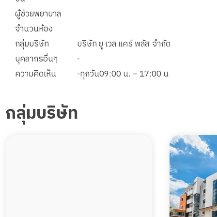
ผู้ช่วยพยาบาล
พื้นที่ 56 ตรม.
4 เตียง
32,500
จำนวนห้อง
ราคา
บาท
กลุ่มบริษัท
บริษัท ยู เวล แคร์ พลัส จำกัด
จองห้องพักนี้
บุคลากรอื่นๆ
-
ความคิดเห็น
-ทุกวัน09:00 น. – 17:00 น
กลุ่มบริษัท
ห้องพัก 2 เตียง 35 ตรม.
พื้นที่ 35 ตรม.
2 เตียง