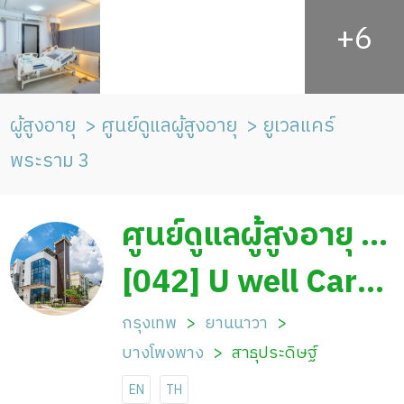
ผู้สูงอายุ
ศูนย์ดูแลผู้สูงอายุ
ยูเวลแคร์
พระราม 3
ศูนย์ดูแลผู้สูงอายุ ยู
เวลแคร์ พระราม 3
[042] U well Care
Rama 3
กรุงเทพ
ยานนาวา
บางโพงพาง
สาธุประดิษฐ์
EN
TH