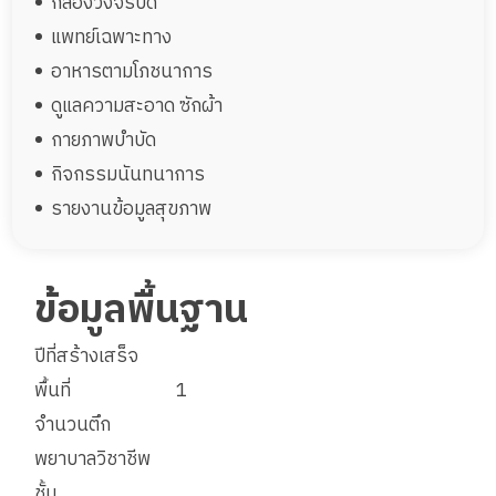
กล้องวงจรปิด
ห้องพักพิเศษ+ห้องน้ำส่วนตัว (Premium) 1
แพทย์เฉพาะทาง
อาหารตามโภชนาการ
พื้นที่ 35 ตรม.
1 เตียง
เตียง 35 ตรม.
31,500
ดูแลความสะอาด ซักผ้า
ราคา
บาท
กายภาพบำบัด
จองห้องพักนี้
กิจกรรมนันทนาการ
รายงานข้อมูลสุขภาพ
ข้อมูลพื้นฐาน
ปีที่สร้างเสร็จ
พื้นที่
1
จำนวนตึก
พยาบาลวิชาชีพ
ห้องพัก 4 เตียง 56 ตรม.
ชั้น