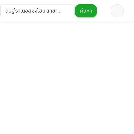
ดิษฐ์ราเนอสซิ่งโฮม สาขา
ค้นหา
เจริญนคร