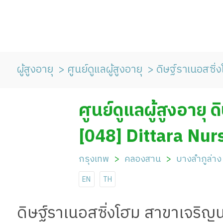
ผู้สูงอายุ
ศูนย์ดูแลผู้สูงอายุ
ดิษฐ์ราเนอสซิ
ศูนย์ดูแลผู้สูงอายุ
เจริญนคร
[048] Dittara Nu
Nakhon Branch
กรุงเทพ
คลองสาน
บางลำภูล่าง
EN
TH
ดิษฐ์ราเนอสซิ่งโฮม สาขาเจริญ