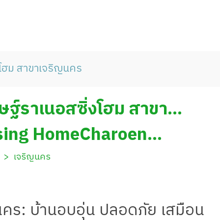
่งโฮม สาขาเจริญนคร
 ดิษฐ์ราเนอสซิ่งโฮม สาขา
rsing HomeCharoen
เจริญนคร
นคร: บ้านอบอุ่น ปลอดภัย เสมือน