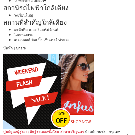
โรงพยาบาล สมิติเวช
สถานีรถไฟฟ้าใกล้เคียง
วงเวียนใหญ่
สถานที่สำคัญใกล้เคียง
เอเชียทีค เดอะ ริเวอร์ฟร้อนท์
ไอคอนสยาม
เดอะมอลล์ ช็อปปิ้ง เซ็นเตอร์ ท่าพระ
บันทึก
|
Share
ศูนย์ดูแลผู้สูงอายุดิษฐ์ราเนอสซิ่งโฮม สาขาเจริญนคร
บ้านพักคนชรา กรุงเทพ