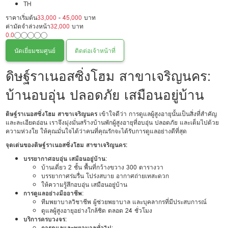
TH
ราคาเริ่มต้น
33,000
-
45,000
บาท
ค่ามัดจำล่วงหน้า
32,000
บาท
0.0
นัดเยี่ยมชมศูนย์
ติดต่อเจ้าหน้าที่
ดิษฐ์ราเนอสซิ่งโฮม สาขาเจริญนคร:
บ้านอบอุ่น ปลอดภัย เสมือนอยู่บ้าน
ดิษฐ์ราเนอสซิ่งโฮม สาขาเจริญนคร
เข้าใจดีว่า การดูแลผู้สูงอายุนั้นเป็นสิ่งที่สำคัญ
และละเอียดอ่อน เราจึงมุ่งมั่นสร้างบ้านพักผู้สูงอายุที่อบอุ่น ปลอดภัย และเต็มไปด้วย
ความห่วงใย ให้คุณมั่นใจได้ว่าคนที่คุณรักจะได้รับการดูแลอย่างดีที่สุด
จุดเด่นของดิษฐ์ราเนอสซิ่งโฮม สาขาเจริญนคร:
บรรยากาศอบอุ่น เสมือนอยู่บ้าน
:
บ้านเดี่ยว 2 ชั้น พื้นที่กว้างขวาง 300 ตารางวา
บรรยากาศร่มรื่น โปร่งสบาย อากาศถ่ายเทสะดวก
ให้ความรู้สึกอบอุ่น เสมือนอยู่บ้าน
การดูแลอย่างมืออาชีพ
:
ทีมพยาบาลวิชาชีพ ผู้ช่วยพยาบาล และบุคลากรที่มีประสบการณ์
ดูแลผู้สูงอายุอย่างใกล้ชิด ตลอด 24 ชั่วโมง
บริการครบวงจร
:
การดูแลและพยาบาลทั่วไป
: