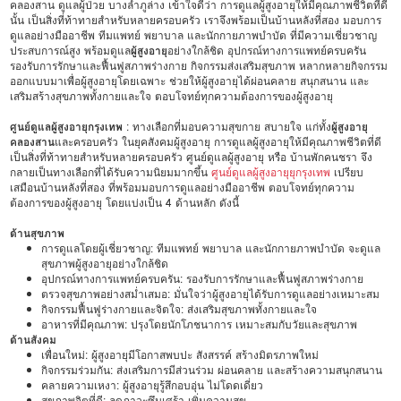
คลองสาน ดูแลผู้ป่วย บางลำภูล่าง เข้าใจดีว่า การดูแลผู้สูงอายุให้มีคุณภาพชีวิตที่ดี
นั้น เป็นสิ่งที่ท้าทายสำหรับหลายครอบครัว เราจึงพร้อมเป็นบ้านหลังที่สอง มอบการ
ดูแลอย่างมืออาชีพ ทีมแพทย์ พยาบาล และนักกายภาพบำบัด ที่มีความเชี่ยวชาญ
ประสบการณ์สูง พร้อมดูแล
ผู้สูงอายุ
อย่างใกล้ชิด อุปกรณ์ทางการแพทย์ครบครัน
รองรับการรักษาและฟื้นฟูสภาพร่างกาย กิจกรรมส่งเสริมสุขภาพ หลากหลายกิจกรรม
ออกแบบมาเพื่อผู้สูงอายุโดยเฉพาะ ช่วยให้ผู้สูงอายุได้ผ่อนคลาย สนุกสนาน และ
เสริมสร้างสุขภาพทั้งกายและใจ ตอบโจทย์ทุกความต้องการของผู้สูงอายุ
ศูนย์ดูแลผู้สูงอายุกรุงเทพ
: ทางเลือกที่มอบความสุขกาย สบายใจ แก่ทั้ง
ผู้สูงอายุ
คลองสาน
และครอบครัว ในยุคสังคมผู้สูงอายุ การดูแลผู้สูงอายุให้มีคุณภาพชีวิตที่ดี
เป็นสิ่งที่ท้าทายสำหรับหลายครอบครัว ศูนย์ดูแลผู้สูงอายุ หรือ บ้านพักคนชรา จึง
กลายเป็นทางเลือกที่ได้รับความนิยมมากขึ้น
ศูนย์ดูแลผู้สูงอายุยุกรุงเทพ
เปรียบ
เสมือนบ้านหลังที่สอง ที่พร้อมมอบการดูแลอย่างมืออาชีพ ตอบโจทย์ทุกความ
ต้องการของผู้สูงอายุ โดยแบ่งเป็น 4 ด้านหลัก ดังนี้
ด้านสุขภาพ
การดูแลโดยผู้เชี่ยวชาญ: ทีมแพทย์ พยาบาล และนักกายภาพบำบัด จะดูแล
สุขภาพผู้สูงอายุอย่างใกล้ชิด
อุปกรณ์ทางการแพทย์ครบครัน: รองรับการรักษาและฟื้นฟูสภาพร่างกาย
ตรวจสุขภาพอย่างสม่ำเสมอ: มั่นใจว่าผู้สูงอายุได้รับการดูแลอย่างเหมาะสม
กิจกรรมฟื้นฟูร่างกายและจิตใจ: ส่งเสริมสุขภาพทั้งกายและใจ
อาหารที่มีคุณภาพ: ปรุงโดยนักโภชนาการ เหมาะสมกับวัยและสุขภาพ
ด้านสังคม
เพื่อนใหม่: ผู้สูงอายุมีโอกาสพบปะ สังสรรค์ สร้างมิตรภาพใหม่
กิจกรรมร่วมกัน: ส่งเสริมการมีส่วนร่วม ผ่อนคลาย และสร้างความสนุกสนาน
คลายความเหงา: ผู้สูงอายุรู้สึกอบอุ่น ไม่โดดเดี่ยว
สุขภาพจิตที่ดี: ลดภาวะซึมเศร้า เพิ่มความสุข