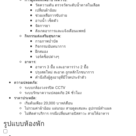
วัดความดัน ตรวจวัดระดับน้ำตาลในเลือด
เปลี่ยนผ้าอ้อม
ช่วยเหลือการขับถ่าย
อาบน้ำ เช็ดตัว
จัดการยา
สังเกตอาการและแจ้งเตือนแพทย์
กิจกรรมส่งเสริมสุขภาพ
:
กายภาพบำบัด
กิจกรรมนันทนาการ
ฝึกสมอง
วอร์คช็อปต่างๆ
อาหาร
:
อาหาร 3 มื้อ และอาหารว่าง 2 มื้อ
ปรุงสดใหม่ สะอาด ถูกหลักโภชนาการ
คำนึงถึงผู้สูงอายุที่มีโรคประจำตัว
ความปลอดภัย
:
ระบบกล้องวงจรปิด CCTV
ระบบรักษาความปลอดภัย 24 ชั่วโมง
ราคาประหยัด
:
เริ่มต้นเพียง 20,000 บาท/เดือน
ไม่รวมค่าผ้าอ้อม แผ่นรอง สายดูดเสมหะ อุปกรณ์ทำแผล
ไม่คิดค่าบริการ กรณีเปลี่ยนสายปัสสาวะ สายให้อาหาร
รูปแบบห้องพัก