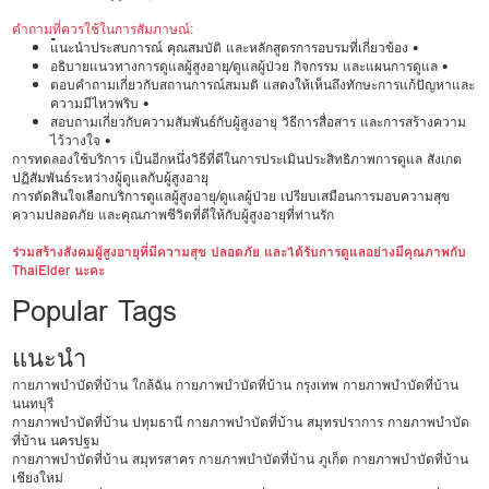
คำถามที่ควรใช้ในการสัมภาษณ์:
•
แนะนำประสบการณ์ คุณสมบัติ และหลักสูตรการอบรมที่เกี่ยวข้อง •
อธิบายแนวทางการดูแลผู้สูงอายุ/ดูแลผู้ป่วย กิจกรรม และแผนการดูแล •
ตอบคำถามเกี่ยวกับสถานการณ์สมมติ แสดงให้เห็นถึงทักษะการแก้ปัญหาและ
ความมีไหวพริบ •
สอบถามเกี่ยวกับความสัมพันธ์กับผู้สูงอายุ วิธีการสื่อสาร และการสร้างความ
ไว้วางใจ •
การทดลองใช้บริการ เป็นอีกหนึ่งวิธีที่ดีในการประเมินประสิทธิภาพการดูแล สังเกต
ปฏิสัมพันธ์ระหว่างผู้ดูแลกับผู้สูงอายุ
การตัดสินใจเลือกบริการดูแลผู้สูงอายุ/ดูแลผู้ป่วย เปรียบเสมือนการมอบความสุข
ความปลอดภัย และคุณภาพชีวิตที่ดีให้กับผู้สูงอายุที่ท่านรัก
ร่วมสร้างสังคมผู้สูงอายุที่มีความสุข ปลอดภัย และได้รับการดูแลอย่างมีคุณภาพกับ
ThaiElder นะคะ
Popular Tags
แนะนำ
กายภาพบำบัดที่บ้าน ใกล้ฉัน
กายภาพบำบัดที่บ้าน กรุงเทพ
กายภาพบำบัดที่บ้าน
นนทบุรี
กายภาพบำบัดที่บ้าน ปทุมธานี
กายภาพบำบัดที่บ้าน สมุทรปราการ
กายภาพบำบัด
ที่บ้าน นครปฐม
กายภาพบำบัดที่บ้าน สมุทรสาคร
กายภาพบำบัดที่บ้าน ภูเก็ต
กายภาพบำบัดที่บ้าน
เชียงใหม่