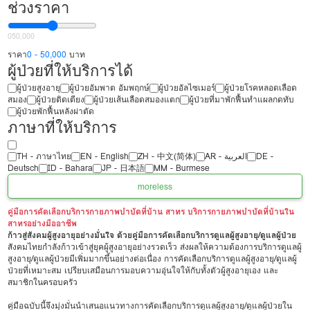
ช่วงราคา
0
50,000
ราคา
0 - 50,000
บาท
ผู้ป่วยที่ให้บริการได้
ผู้ป่วยสูงอายุ
ผู้ป่วยอัมพาต อัมพฤกษ์
ผู้ป่วยอัลไซเมอร์
ผู้ป่วยโรคหลอดเลือด
สมอง
ผู้ป่วยติดเตียง
ผู้ป่วยเส้นเลือดสมองแตก
ผู้ป่วยที่มาพักฟื้นทำแผลกดทับ
ผู้ป่วยพักฟื้นหลังผ่าตัด
ภาษาที่ให้บริการ
TH - ‏ภาษาไทย
EN - English
ZH - 中文(简体)
‏AR - ‏العربية‏
DE -
Deutsch
ID - Bahara
JP - 日本語
MM - Burmese
more
less
คู่มือการคัดเลือกบริการกายภาพบำบัดที่บ้าน สาทร บริการกายภาพบำบัดที่บ้านใน
สาทรอย่างมืออาชีพ
ก้าวสู่สังคมผู้สูงอายุอย่างมั่นใจ ด้วยคู่มือการคัดเลือกบริการดูแลผู้สูงอายุ/ดูแลผู้ป่วย
สังคมไทยกำลังก้าวเข้าสู่ยุคผู้สูงอายุอย่างรวดเร็ว ส่งผลให้ความต้องการบริการดูแลผู้
สูงอายุ/ดูแลผู้ป่วยมีเพิ่มมากขึ้นอย่างต่อเนื่อง การคัดเลือกบริการดูแลผู้สูงอายุ/ดูแลผู้
ป่วยที่เหมาะสม เปรียบเสมือนการมอบความอุ่นใจให้กับทั้งตัวผู้สูงอายุเอง และ
สมาชิกในครอบครัว
คู่มือฉบับนี้จึงมุ่งมั่นนำเสนอแนวทางการคัดเลือกบริการดูแลผู้สูงอายุ/ดูแลผู้ป่วยใน