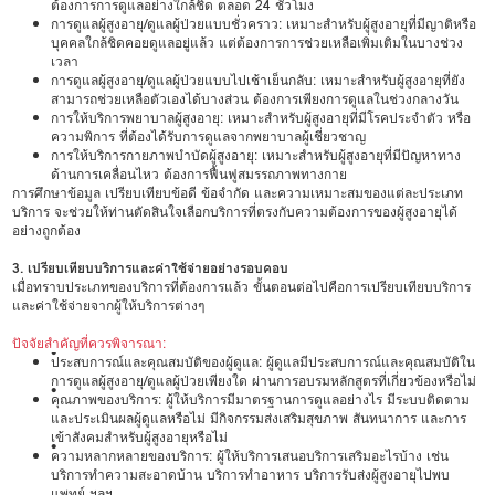
ต้องการการดูแลอย่างใกล้ชิด ตลอด 24 ชั่วโมง
การดูแลผู้สูงอายุ/ดูแลผู้ป่วยแบบชั่วคราว: เหมาะสำหรับผู้สูงอายุที่มีญาติหรือ
บุคคลใกล้ชิดคอยดูแลอยู่แล้ว แต่ต้องการการช่วยเหลือเพิ่มเติมในบางช่วง
เวลา
การดูแลผู้สูงอายุ/ดูแลผู้ป่วยแบบไปเช้าเย็นกลับ: เหมาะสำหรับผู้สูงอายุที่ยัง
สามารถช่วยเหลือตัวเองได้บางส่วน ต้องการเพียงการดูแลในช่วงกลางวัน
การให้บริการพยาบาลผู้สูงอายุ: เหมาะสำหรับผู้สูงอายุที่มีโรคประจำตัว หรือ
ความพิการ ที่ต้องได้รับการดูแลจากพยาบาลผู้เชี่ยวชาญ
การให้บริการกายภาพบำบัดผู้สูงอายุ: เหมาะสำหรับผู้สูงอายุที่มีปัญหาทาง
ด้านการเคลื่อนไหว ต้องการฟื้นฟูสมรรถภาพทางกาย
การศึกษาข้อมูล เปรียบเทียบข้อดี ข้อจำกัด และความเหมาะสมของแต่ละประเภท
บริการ จะช่วยให้ท่านตัดสินใจเลือกบริการที่ตรงกับความต้องการของผู้สูงอายุได้
อย่างถูกต้อง
3. เปรียบเทียบบริการและค่าใช้จ่ายอย่างรอบคอบ
เมื่อทราบประเภทของบริการที่ต้องการแล้ว ขั้นตอนต่อไปคือการเปรียบเทียบบริการ
และค่าใช้จ่ายจากผู้ให้บริการต่างๆ
ปัจจัยสำคัญที่ควรพิจารณา:
•
ประสบการณ์และคุณสมบัติของผู้ดูแล: ผู้ดูแลมีประสบการณ์และคุณสมบัติใน
การดูแลผู้สูงอายุ/ดูแลผู้ป่วยเพียงใด ผ่านการอบรมหลักสูตรที่เกี่ยวข้องหรือไม่
•
คุณภาพของบริการ: ผู้ให้บริการมีมาตรฐานการดูแลอย่างไร มีระบบติดตาม
และประเมินผลผู้ดูแลหรือไม่ มีกิจกรรมส่งเสริมสุขภาพ สันทนาการ และการ
เข้าสังคมสำหรับผู้สูงอายุหรือไม่
•
ความหลากหลายของบริการ: ผู้ให้บริการเสนอบริการเสริมอะไรบ้าง เช่น
บริการทำความสะอาดบ้าน บริการทำอาหาร บริการรับส่งผู้สูงอายุไปพบ
แพทย์ ฯลฯ