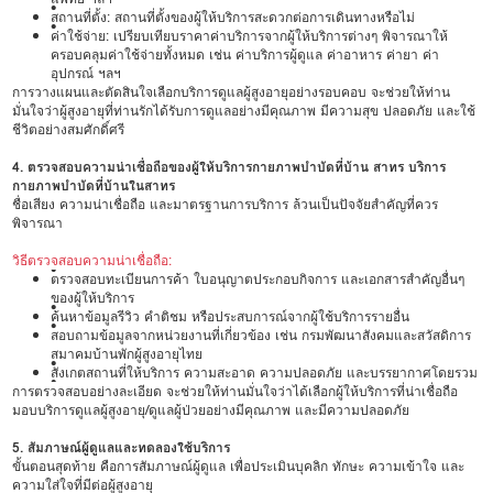
•
สถานที่ตั้ง: สถานที่ตั้งของผู้ให้บริการสะดวกต่อการเดินทางหรือไม่
•
ค่าใช้จ่าย: เปรียบเทียบราคาค่าบริการจากผู้ให้บริการต่างๆ พิจารณาให้
ครอบคลุมค่าใช้จ่ายทั้งหมด เช่น ค่าบริการผู้ดูแล ค่าอาหาร ค่ายา ค่า
อุปกรณ์ ฯลฯ
การวางแผนและตัดสินใจเลือกบริการดูแลผู้สูงอายุอย่างรอบคอบ จะช่วยให้ท่าน
มั่นใจว่าผู้สูงอายุที่ท่านรักได้รับการดูแลอย่างมีคุณภาพ มีความสุข ปลอดภัย และใช้
ชีวิตอย่างสมศักดิ์ศรี
4. ตรวจสอบความน่าเชื่อถือของผู้ให้บริการกายภาพบำบัดที่บ้าน สาทร บริการ
กายภาพบำบัดที่บ้านในสาทร
ชื่อเสียง ความน่าเชื่อถือ และมาตรฐานการบริการ ล้วนเป็นปัจจัยสำคัญที่ควร
พิจารณา
วิธีตรวจสอบความน่าเชื่อถือ:
•
ตรวจสอบทะเบียนการค้า ใบอนุญาตประกอบกิจการ และเอกสารสำคัญอื่นๆ
ของผู้ให้บริการ
•
ค้นหาข้อมูลรีวิว คำติชม หรือประสบการณ์จากผู้ใช้บริการรายอื่น
•
สอบถามข้อมูลจากหน่วยงานที่เกี่ยวข้อง เช่น กรมพัฒนาสังคมและสวัสดิการ
สมาคมบ้านพักผู้สูงอายุไทย
•
สังเกตสถานที่ให้บริการ ความสะอาด ความปลอดภัย และบรรยากาศโดยรวม
•
การตรวจสอบอย่างละเอียด จะช่วยให้ท่านมั่นใจว่าได้เลือกผู้ให้บริการที่น่าเชื่อถือ
มอบบริการดูแลผู้สูงอายุ/ดูแลผู้ป่วยอย่างมีคุณภาพ และมีความปลอดภัย
5. สัมภาษณ์ผู้ดูแลและทดลองใช้บริการ
ขั้นตอนสุดท้าย คือการสัมภาษณ์ผู้ดูแล เพื่อประเมินบุคลิก ทักษะ ความเข้าใจ และ
ความใส่ใจที่มีต่อผู้สูงอายุ