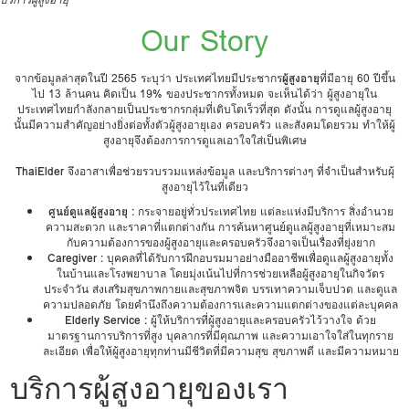
Our Story
จากข้อมูลล่าสุดในปี 2565 ระบุว่า ประเทศไทยมีประชากร
ผู้สูงอายุ
ที่มีอายุ 60 ปีขึ้น
ไป 13 ล้านคน คิดเป็น 19% ของประชากรทั้งหมด จะเห็นได้ว่า ผู้สูงอายุใน
ประเทศไทยกำลังกลายเป็นประชากรกลุ่มที่เติบโตเร็วที่สุด ดังนั้น การดูแลผู้สูงอายุ
นั้นมีความสำคัญอย่างยิ่งต่อทั้งตัวผู้สูงอายุเอง ครอบครัว และสังคมโดยรวม ทำให้ผู้
สูงอายุจึงต้องการการดูแลเอาใจใส่เป็นพิเศษ
ThaiElder
จึงอาสาเพื่อช่วยรวบรวมแหล่งข้อมูล และบริการต่างๆ ที่จำเป็นสำหรับผุ้
สูงอายุไว้ในที่เดียว
ศูนย์ดูแลผู้สูงอายุ :
กระจายอยู่ทั่วประเทศไทย แต่ละแห่งมีบริการ สิ่งอำนวย
ความสะดวก และราคาที่แตกต่างกัน การค้นหาศูนย์ดูแลผู้สูงอายุที่เหมาะสม
กับความต้องการของผู้สูงอายุและครอบครัวจึงอาจเป็นเรื่องที่ยุ่งยาก
Caregiver :
บุคคลที่ได้รับการฝึกอบรมมาอย่างมืออาชีพเพื่อดูแลผู้สูงอายุทั้ง
ในบ้านและโรงพยาบาล โดยมุ่งเน้นไปที่การช่วยเหลือผู้สูงอายุในกิจวัตร
ประจำวัน ส่งเสริมสุขภาพกายและสุขภาพจิต บรรเทาความเจ็บปวด และดูแล
ความปลอดภัย โดยคำนึงถึงความต้องการและความแตกต่างของแต่ละบุคคล
Elderly Service :
ผู้ให้บริการที่ผู้สูงอายุและครอบครัวไว้วางใจ ด้วย
มาตรฐานการบริการที่สูง บุคลากรที่มีคุณภาพ และความเอาใจใส่ในทุกราย
ละเอียด เพื่อให้ผู้สูงอายุทุกท่านมีชีวิตที่มีความสุข สุขภาพดี และมีความหมาย
บริการผู้สูงอายุของเรา