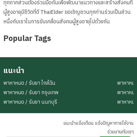
ทุกภาคส่วนต้องร่วมมือกันเพื่อพัฒนาแนวทางและสร้างสังคมที่
ผู้สูงอายุมีชีวิตที่ดี ThaiElder ขอเชิญชวนทุกท่านร่วมเป็นส่วน
หนึ่งกับเราในการขับเคลื่อนสังคมผู้สูงอายุไปด้วยกัน
Popular Tags
แนะนำ
พาหาหมอ / รับยา ใกล้ฉัน
พาหาหมอ 
พาหาหมอ / รับยา กรุงเทพ
พาหาหมอ
พาหาหมอ / รับยา นนทบุรี
พาหาหมอ
แนะนำแจ้งเตือน แจ้งปัญหาการใช้งาน
ร่วมงานกับเรา