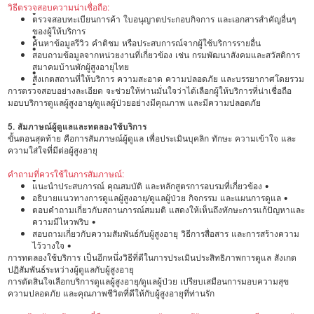
วิธีตรวจสอบความน่าเชื่อถือ:
•
ตรวจสอบทะเบียนการค้า ใบอนุญาตประกอบกิจการ และเอกสารสำคัญอื่นๆ
ของผู้ให้บริการ
•
ค้นหาข้อมูลรีวิว คำติชม หรือประสบการณ์จากผู้ใช้บริการรายอื่น
•
สอบถามข้อมูลจากหน่วยงานที่เกี่ยวข้อง เช่น กรมพัฒนาสังคมและสวัสดิการ
สมาคมบ้านพักผู้สูงอายุไทย
•
สังเกตสถานที่ให้บริการ ความสะอาด ความปลอดภัย และบรรยากาศโดยรวม
•
การตรวจสอบอย่างละเอียด จะช่วยให้ท่านมั่นใจว่าได้เลือกผู้ให้บริการที่น่าเชื่อถือ
มอบบริการดูแลผู้สูงอายุ/ดูแลผู้ป่วยอย่างมีคุณภาพ และมีความปลอดภัย
5. สัมภาษณ์ผู้ดูแลและทดลองใช้บริการ
ขั้นตอนสุดท้าย คือการสัมภาษณ์ผู้ดูแล เพื่อประเมินบุคลิก ทักษะ ความเข้าใจ และ
ความใส่ใจที่มีต่อผู้สูงอายุ
คำถามที่ควรใช้ในการสัมภาษณ์:
•
แนะนำประสบการณ์ คุณสมบัติ และหลักสูตรการอบรมที่เกี่ยวข้อง •
อธิบายแนวทางการดูแลผู้สูงอายุ/ดูแลผู้ป่วย กิจกรรม และแผนการดูแล •
ตอบคำถามเกี่ยวกับสถานการณ์สมมติ แสดงให้เห็นถึงทักษะการแก้ปัญหาและ
ความมีไหวพริบ •
สอบถามเกี่ยวกับความสัมพันธ์กับผู้สูงอายุ วิธีการสื่อสาร และการสร้างความ
ไว้วางใจ •
การทดลองใช้บริการ เป็นอีกหนึ่งวิธีที่ดีในการประเมินประสิทธิภาพการดูแล สังเกต
ปฏิสัมพันธ์ระหว่างผู้ดูแลกับผู้สูงอายุ
การตัดสินใจเลือกบริการดูแลผู้สูงอายุ/ดูแลผู้ป่วย เปรียบเสมือนการมอบความสุข
ความปลอดภัย และคุณภาพชีวิตที่ดีให้กับผู้สูงอายุที่ท่านรัก