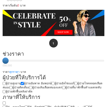
ราคาเริ่มต้น
0
บาท
1
ช่วงราคา
0
50,000
ราคา
ทุกราคา
บาท
ผู้ป่วยที่ให้บริการได้
ผู้ป่วยสูงอายุ
ผู้ป่วยอัมพาต อัมพฤกษ์
ผู้ป่วยอัลไซเมอร์
ผู้ป่วยโรคหลอดเลือด
สมอง
ผู้ป่วยติดเตียง
ผู้ป่วยเส้นเลือดสมองแตก
ผู้ป่วยที่มาพักฟื้นทำแผลกดทับ
ผู้ป่วยพักฟื้นหลังผ่าตัด
ภาษาที่ให้บริการ
TH - ‏ภาษาไทย
EN - English
ZH - 中文(简体)
‏AR - ‏العربية‏
DE -