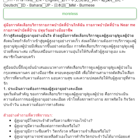
Deutsch
ID - Bahara
JP - 日本語
MM - Burmese
more
less
คู่มือการคัดเลือกบริการกายภาพบำบัดที่บ้านใกล้ฉัน กายภาพบำบัดที่บ้าน Near me
กายภาพบำบัดที่บ้าน ปทุมวันอย่างมืออาชีพ
ก้าวสู่สังคมผู้สูงอายุอย่างมั่นใจ ด้วยคู่มือการคัดเลือกบริการดูแลผู้สูงอายุ/ดูแลผู้ป่วย
สังคมไทยกำลังก้าวเข้าสู่ยุคผู้สูงอายุอย่างรวดเร็ว ส่งผลให้ความต้องการบริการดูแลผู้
สูงอายุ/ดูแลผู้ป่วยมีเพิ่มมากขึ้นอย่างต่อเนื่อง การคัดเลือกบริการดูแลผู้สูงอายุ/ดูแลผู้
ป่วยที่เหมาะสม เปรียบเสมือนการมอบความอุ่นใจให้กับทั้งตัวผู้สูงอายุเอง และ
สมาชิกในครอบครัว
คู่มือฉบับนี้จึงมุ่งมั่นนำเสนอแนวทางการคัดเลือกบริการดูแลผู้สูงอายุ/ดูแลผู้ป่วยใน
กรุงเทพมหานคร อย่างมืออาชีพ ครอบคลุมทุกมิติ เพื่อให้ท่านสามารถตัดสินใจเลือก
บริการที่ตรงกับความต้องการ มอบความสุข และความปลอดภัยให้กับผู้สูงอายุที่ท่าน
รัก
1. ประเมินความต้องการของผู้สูงอายุอย่างละเอียด
จุดเริ่มต้นสำคัญ ของการคัดเลือกบริการดูแลผู้สูงอายุ/ดูแลผู้ป่วย คือการประเมิน
ความต้องการของผู้สูงอายุอย่างละเอียด เข้าใจทั้งสภาพร่างกาย สภาพจิตใจ กิจวัตร
ประจำวัน และความต้องการทางสังคม
ตัวอย่างคำถามที่ควรพิจารณา:
ผู้สูงอายุมีโรคประจำตัวหรือความพิการอะไรบ้าง?
ผู้สูงอายุมีความเสี่ยงต่อการหกล้มหรือไม่?
ผู้สูงอายุมีภาวะซึมเศร้า วิตกกังวล หรือความจำเสื่อมหรือไม่?
ผู้สูงอายุสามารถช่วยเหลือตัวเองในการทำกิจวัตรประจำวันได้มากน้อยแค่