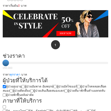
ราคาเริ่มต้น
0
บาท
1
ช่วงราคา
0
50,000
ราคา
ทุกราคา
บาท
ผู้ป่วยที่ให้บริการได้
ผู้ป่วยสูงอายุ
ผู้ป่วยอัมพาต อัมพฤกษ์
ผู้ป่วยอัลไซเมอร์
ผู้ป่วยโรคหลอดเลือด
สมอง
ผู้ป่วยติดเตียง
ผู้ป่วยเส้นเลือดสมองแตก
ผู้ป่วยที่มาพักฟื้นทำแผลกดทับ
ผู้ป่วยพักฟื้นหลังผ่าตัด
ภาษาที่ให้บริการ
TH - ‏ภาษาไทย
EN - English
ZH - 中文(简体)
‏AR - ‏العربية‏
DE -