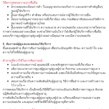
วิธีตรวจสอบความน่าเชื่อถือ:
•
ตรวจสอบทะเบียนการค้า ใบอนุญาตประกอบกิจการ และเอกสารสำคัญอื่นๆ
ของผู้ให้บริการ
•
ค้นหาข้อมูลรีวิว คำติชม หรือประสบการณ์จากผู้ใช้บริการรายอื่น
•
สอบถามข้อมูลจากหน่วยงานที่เกี่ยวข้อง เช่น กรมพัฒนาสังคมและสวัสดิการ
สมาคมบ้านพักผู้สูงอายุไทย
•
สังเกตสถานที่ให้บริการ ความสะอาด ความปลอดภัย และบรรยากาศโดยรวม
•
การตรวจสอบอย่างละเอียด จะช่วยให้ท่านมั่นใจว่าได้เลือกผู้ให้บริการที่น่าเชื่อถือ
มอบบริการดูแลผู้สูงอายุ/ดูแลผู้ป่วยอย่างมีคุณภาพ และมีความปลอดภัย
5. สัมภาษณ์ผู้ดูแลและทดลองใช้บริการ
ขั้นตอนสุดท้าย คือการสัมภาษณ์ผู้ดูแล เพื่อประเมินบุคลิก ทักษะ ความเข้าใจ และ
ความใส่ใจที่มีต่อผู้สูงอายุ
คำถามที่ควรใช้ในการสัมภาษณ์:
•
แนะนำประสบการณ์ คุณสมบัติ และหลักสูตรการอบรมที่เกี่ยวข้อง •
อธิบายแนวทางการดูแลผู้สูงอายุ/ดูแลผู้ป่วย กิจกรรม และแผนการดูแล •
ตอบคำถามเกี่ยวกับสถานการณ์สมมติ แสดงให้เห็นถึงทักษะการแก้ปัญหาและ
ความมีไหวพริบ •
สอบถามเกี่ยวกับความสัมพันธ์กับผู้สูงอายุ วิธีการสื่อสาร และการสร้างความ
ไว้วางใจ •
การทดลองใช้บริการ เป็นอีกหนึ่งวิธีที่ดีในการประเมินประสิทธิภาพการดูแล สังเกต
ปฏิสัมพันธ์ระหว่างผู้ดูแลกับผู้สูงอายุ
การตัดสินใจเลือกบริการดูแลผู้สูงอายุ/ดูแลผู้ป่วย เปรียบเสมือนการมอบความสุข
ความปลอดภัย และคุณภาพชีวิตที่ดีให้กับผู้สูงอายุที่ท่านรัก