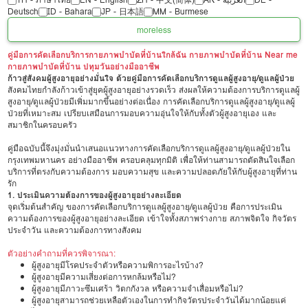
Deutsch
ID - Bahara
JP - 日本語
MM - Burmese
more
less
คู่มือการคัดเลือกบริการกายภาพบำบัดที่บ้านใกล้ฉัน กายภาพบำบัดที่บ้าน Near me
กายภาพบำบัดที่บ้าน ปทุมวันอย่างมืออาชีพ
ก้าวสู่สังคมผู้สูงอายุอย่างมั่นใจ ด้วยคู่มือการคัดเลือกบริการดูแลผู้สูงอายุ/ดูแลผู้ป่วย
สังคมไทยกำลังก้าวเข้าสู่ยุคผู้สูงอายุอย่างรวดเร็ว ส่งผลให้ความต้องการบริการดูแลผู้
สูงอายุ/ดูแลผู้ป่วยมีเพิ่มมากขึ้นอย่างต่อเนื่อง การคัดเลือกบริการดูแลผู้สูงอายุ/ดูแลผู้
ป่วยที่เหมาะสม เปรียบเสมือนการมอบความอุ่นใจให้กับทั้งตัวผู้สูงอายุเอง และ
สมาชิกในครอบครัว
คู่มือฉบับนี้จึงมุ่งมั่นนำเสนอแนวทางการคัดเลือกบริการดูแลผู้สูงอายุ/ดูแลผู้ป่วยใน
กรุงเทพมหานคร อย่างมืออาชีพ ครอบคลุมทุกมิติ เพื่อให้ท่านสามารถตัดสินใจเลือก
บริการที่ตรงกับความต้องการ มอบความสุข และความปลอดภัยให้กับผู้สูงอายุที่ท่าน
รัก
1. ประเมินความต้องการของผู้สูงอายุอย่างละเอียด
จุดเริ่มต้นสำคัญ ของการคัดเลือกบริการดูแลผู้สูงอายุ/ดูแลผู้ป่วย คือการประเมิน
ความต้องการของผู้สูงอายุอย่างละเอียด เข้าใจทั้งสภาพร่างกาย สภาพจิตใจ กิจวัตร
ประจำวัน และความต้องการทางสังคม
ตัวอย่างคำถามที่ควรพิจารณา:
ผู้สูงอายุมีโรคประจำตัวหรือความพิการอะไรบ้าง?
ผู้สูงอายุมีความเสี่ยงต่อการหกล้มหรือไม่?
ผู้สูงอายุมีภาวะซึมเศร้า วิตกกังวล หรือความจำเสื่อมหรือไม่?
ผู้สูงอายุสามารถช่วยเหลือตัวเองในการทำกิจวัตรประจำวันได้มากน้อยแค่