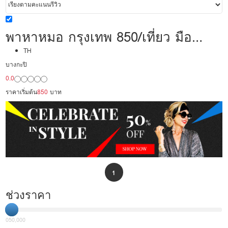
พาหาหมอ กรุงเทพ 850/เที่ยว มือ
อาชีพ พร้อมดูแล
TH
บางกะปิ
0.0
ราคาเริ่มต้น
850
บาท
1
ช่วงราคา
0
50,000