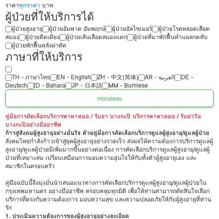
ราคา
ทุกราคา
บาท
ผู้ป่วยที่ให้บริการได้
ผู้ป่วยสูงอายุ
ผู้ป่วยอัมพาต อัมพฤกษ์
ผู้ป่วยอัลไซเมอร์
ผู้ป่วยโรคหลอดเลือด
สมอง
ผู้ป่วยติดเตียง
ผู้ป่วยเส้นเลือดสมองแตก
ผู้ป่วยที่มาพักฟื้นทำแผลกดทับ
ผู้ป่วยพักฟื้นหลังผ่าตัด
ภาษาที่ให้บริการ
TH - ‏ภาษาไทย
EN - English
ZH - 中文(简体)
‏AR - ‏العربية‏
DE -
Deutsch
ID - Bahara
JP - 日本語
MM - Burmese
more
less
คู่มือการคัดเลือกบริการพาหาหมอ / รับยา บางกะปิ บริการพาหาหมอ / รับยาใน
บางกะปิอย่างมืออาชีพ
ก้าวสู่สังคมผู้สูงอายุอย่างมั่นใจ ด้วยคู่มือการคัดเลือกบริการดูแลผู้สูงอายุ/ดูแลผู้ป่วย
สังคมไทยกำลังก้าวเข้าสู่ยุคผู้สูงอายุอย่างรวดเร็ว ส่งผลให้ความต้องการบริการดูแลผู้
สูงอายุ/ดูแลผู้ป่วยมีเพิ่มมากขึ้นอย่างต่อเนื่อง การคัดเลือกบริการดูแลผู้สูงอายุ/ดูแลผู้
ป่วยที่เหมาะสม เปรียบเสมือนการมอบความอุ่นใจให้กับทั้งตัวผู้สูงอายุเอง และ
สมาชิกในครอบครัว
คู่มือฉบับนี้จึงมุ่งมั่นนำเสนอแนวทางการคัดเลือกบริการดูแลผู้สูงอายุ/ดูแลผู้ป่วยใน
กรุงเทพมหานคร อย่างมืออาชีพ ครอบคลุมทุกมิติ เพื่อให้ท่านสามารถตัดสินใจเลือก
บริการที่ตรงกับความต้องการ มอบความสุข และความปลอดภัยให้กับผู้สูงอายุที่ท่าน
รัก
1. ประเมินความต้องการของผู้สูงอายุอย่างละเอียด