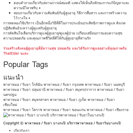
ตอบคำถามเกี่ยวกับสถานการณ์สมมติ แสดงให้เห็นถึงทักษะการแก้ปัญหาและ
ความมีไหวพริบ •
สอบถามเกี่ยวกับความสัมพันธ์กับผู้สูงอายุ วิธีการสื่อสาร และการสร้างความ
ไว้วางใจ •
การทดลองใช้บริการ เป็นอีกหนึ่งวิธีที่ดีในการประเมินประสิทธิภาพการดูแล สังเกต
ปฏิสัมพันธ์ระหว่างผู้ดูแลกับผู้สูงอายุ
การตัดสินใจเลือกบริการดูแลผู้สูงอายุ/ดูแลผู้ป่วย เปรียบเสมือนการมอบความสุข
ความปลอดภัย และคุณภาพชีวิตที่ดีให้กับผู้สูงอายุที่ท่านรัก
ร่วมสร้างสังคมผู้สูงอายุที่มีความสุข ปลอดภัย และได้รับการดูแลอย่างมีคุณภาพกับ
ThaiElder นะคะ
Popular Tags
แนะนำ
พาหาหมอ / รับยา ใกล้ฉัน
พาหาหมอ / รับยา กรุงเทพ
พาหาหมอ / รับยา นนทบุรี
พาหาหมอ / รับยา ปทุมธานี
พาหาหมอ / รับยา สมุทรปราการ
พาหาหมอ / รับยา
นครปฐม
พาหาหมอ / รับยา สมุทรสาคร
พาหาหมอ / รับยา ภูเก็ต
พาหาหมอ / รับยา
เชียงใหม่
พาหาหมอ / รับยา โคราช
พาหาหมอ / รับยา ขอนแก่น
พาหาหมอ / รับยา เชียงราย
Copyright © พาหาหมอ / รับยา บางกะปิ บริการพาหาหมอ / รับยาในบางกะปิ
เกี่ยวกับเรา