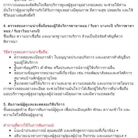
การวางแผนและตัดสินใจเลือกบริการดูแลผู้สูงอายุอย่างรอบคอบ จะช่วยให้ท่าน
มั่นใจว่าผู้สูงอายุที่ท่านรักได้รับการดูแลอย่างมีคุณภาพ มีความสุข ปลอดภัย และใช้
ชีวิตอย่างสมศักดิ์ศรี
4. ตรวจสอบความน่าเชื่อถือของผู้ให้บริการพาหาหมอ / รับยา บางกะปิ บริการพาหา
หมอ / รับยาในบางกะปิ
ชื่อเสียง ความน่าเชื่อถือ และมาตรฐานการบริการ ล้วนเป็นปัจจัยสำคัญที่ควร
พิจารณา
วิธีตรวจสอบความน่าเชื่อถือ:
•
ตรวจสอบทะเบียนการค้า ใบอนุญาตประกอบกิจการ และเอกสารสำคัญอื่นๆ
ของผู้ให้บริการ
•
ค้นหาข้อมูลรีวิว คำติชม หรือประสบการณ์จากผู้ใช้บริการรายอื่น
•
สอบถามข้อมูลจากหน่วยงานที่เกี่ยวข้อง เช่น กรมพัฒนาสังคมและสวัสดิการ
สมาคมบ้านพักผู้สูงอายุไทย
•
สังเกตสถานที่ให้บริการ ความสะอาด ความปลอดภัย และบรรยากาศโดยรวม
•
การตรวจสอบอย่างละเอียด จะช่วยให้ท่านมั่นใจว่าได้เลือกผู้ให้บริการที่น่าเชื่อถือ
มอบบริการดูแลผู้สูงอายุ/ดูแลผู้ป่วยอย่างมีคุณภาพ และมีความปลอดภัย
5. สัมภาษณ์ผู้ดูแลและทดลองใช้บริการ
ขั้นตอนสุดท้าย คือการสัมภาษณ์ผู้ดูแล เพื่อประเมินบุคลิก ทักษะ ความเข้าใจ และ
ความใส่ใจที่มีต่อผู้สูงอายุ
คำถามที่ควรใช้ในการสัมภาษณ์:
•
แนะนำประสบการณ์ คุณสมบัติ และหลักสูตรการอบรมที่เกี่ยวข้อง •
อธิบายแนวทางการดูแลผู้สูงอายุ/ดูแลผู้ป่วย กิจกรรม และแผนการดูแล •