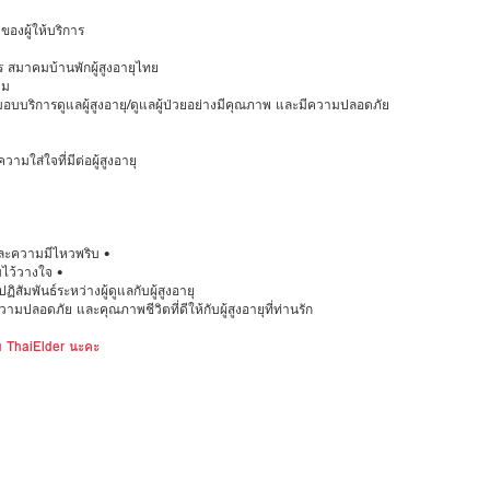
งผู้ให้บริการ
 สมาคมบ้านพักผู้สูงอายุไทย
วม
อ มอบบริการดูแลผู้สูงอายุ/ดูแลผู้ป่วยอย่างมีคุณภาพ และมีความปลอดภัย
มใส่ใจที่มีต่อผู้สูงอายุ
ละความมีไหวพริบ •
มไว้วางใจ •
สัมพันธ์ระหว่างผู้ดูแลกับผู้สูงอายุ
มปลอดภัย และคุณภาพชีวิตที่ดีให้กับผู้สูงอายุที่ท่านรัก
ับ ThaiElder นะคะ