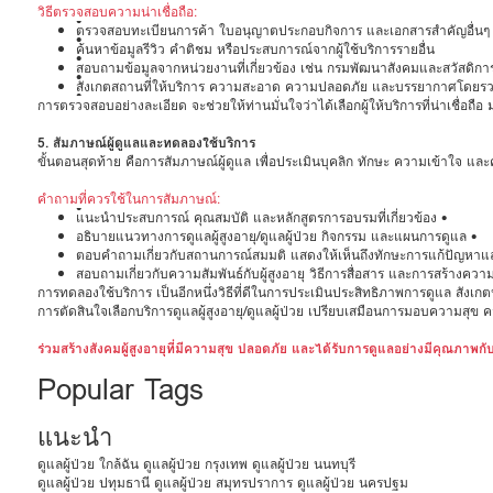
วิธีตรวจสอบความน่าเชื่อถือ:
•
ตรวจสอบทะเบียนการค้า ใบอนุญาตประกอบกิจการ และเอกสารสำคัญอื่นๆ ขอ
•
ค้นหาข้อมูลรีวิว คำติชม หรือประสบการณ์จากผู้ใช้บริการรายอื่น
•
สอบถามข้อมูลจากหน่วยงานที่เกี่ยวข้อง เช่น กรมพัฒนาสังคมและสวัสดิการ
•
สังเกตสถานที่ให้บริการ ความสะอาด ความปลอดภัย และบรรยากาศโดยร
•
การตรวจสอบอย่างละเอียด จะช่วยให้ท่านมั่นใจว่าได้เลือกผู้ให้บริการที่น่าเชื่อถื
5. สัมภาษณ์ผู้ดูแลและทดลองใช้บริการ
ขั้นตอนสุดท้าย คือการสัมภาษณ์ผู้ดูแล เพื่อประเมินบุคลิก ทักษะ ความเข้าใจ และควา
คำถามที่ควรใช้ในการสัมภาษณ์:
•
แนะนำประสบการณ์ คุณสมบัติ และหลักสูตรการอบรมที่เกี่ยวข้อง •
อธิบายแนวทางการดูแลผู้สูงอายุ/ดูแลผู้ป่วย กิจกรรม และแผนการดูแล •
ตอบคำถามเกี่ยวกับสถานการณ์สมมติ แสดงให้เห็นถึงทักษะการแก้ปัญหาแ
สอบถามเกี่ยวกับความสัมพันธ์กับผู้สูงอายุ วิธีการสื่อสาร และการสร้างควา
การทดลองใช้บริการ เป็นอีกหนึ่งวิธีที่ดีในการประเมินประสิทธิภาพการดูแล สังเกตปฏิ
การตัดสินใจเลือกบริการดูแลผู้สูงอายุ/ดูแลผู้ป่วย เปรียบเสมือนการมอบความสุข ควา
ร่วมสร้างสังคมผู้สูงอายุที่มีความสุข ปลอดภัย และได้รับการดูแลอย่างมีคุณภาพก
Popular Tags
แนะนำ
ดูแลผู้ป่วย ใกล้ฉัน
ดูแลผู้ป่วย กรุงเทพ
ดูแลผู้ป่วย นนทบุรี
ดูแลผู้ป่วย ปทุมธานี
ดูแลผู้ป่วย สมุทรปราการ
ดูแลผู้ป่วย นครปฐม