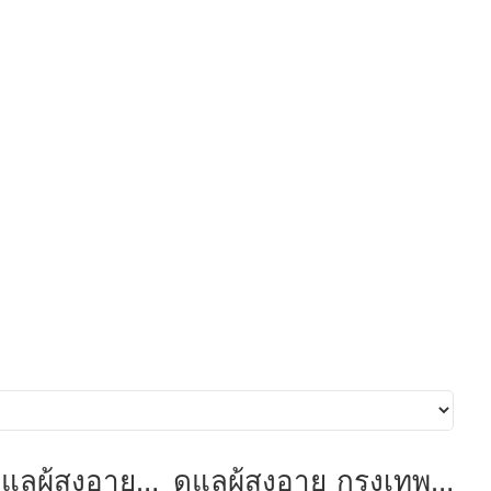
แลผุ้สูงอายุ
ดูแลผุ้สูงอายุ กรุงเทพ