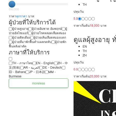
กรุงเทพ ดูแลผู้
TH
0
50,000
ปทุมวัน
18,000/เดือน 
ราคา
ทุกราคา
บาท
5.0
ผู้ป่วยที่ให้บริการได้
พร้อมดูแล
ราคาเริ่มต้น
18,000
บาท
ผู้ป่วยสูงอายุ
ผู้ป่วยอัมพาต อัมพฤกษ์
ผู้
ป่วยอัลไซเมอร์
ผู้ป่วยโรคหลอดเลือดสมอง
ดูแลผุ้สูงอายุ ทั
ผู้ป่วยติดเตียง
ผู้ป่วยเส้นเลือดสมองแตก
ผู้ป่วยที่มาพักฟื้นทำแผลกดทับ
ผู้ป่วยพัก
ฟื้นหลังผ่าตัด
ประเทศ ดูแลผู้
EN
ภาษาที่ให้บริการ
TH
ZH
20,000/เดือน 
ปทุมวัน
TH - ‏ภาษาไทย
EN - English
ZH - 中
ได้ภาษา รับต่
文(简体)
‏AR - ‏العربية‏
DE - Deutsch
0.0
ID - Bahara
JP - 日本語
MM -
Burmese
ราคาเริ่มต้น
20,000
บาท
more
less