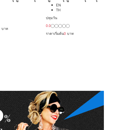
ูแลผู้ป่วย
ดูแลผู้ป่วย 24,000/
EN
TH
ดือน มืออาชีพ
เดือน มืออาชีพ ได้
ปทุมวัน
0.0
แล
ภาษา รับต่างชาติ
0
บาท
ราคาเริ่มต้น
0
บาท