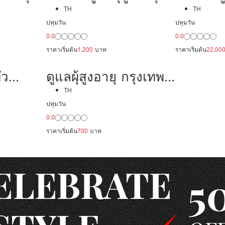
ป่วย
กรุงเทพ ดูแลผู้ป่วย
กรุงเทพ ด
TH
TH
ปทุมวัน
ปทุมวัน
มืออาชีพ
30,000 /เดือน มี
22,000/เ
0.0
0.0
ประสบการณ์ เป็น
พร้อมดู
ราคาเริ่มต้น
1,200
บาท
ราคาเริ่มต้น
22,00
พยาบาล พร้อมดูแล
่ว
ดูแลผุ้สูงอายุ กรุงเทพ
ป่วย
ดูแลผู้ป่วย 20,000/
TH
ปทุมวัน
มืออาชีพ
เดือน มืออาชีพ พร้อม
0.0
างชาติ
ทำงาน
ราคาเริ่มต้น
700
บาท