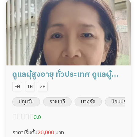
ดูแลผุ้สูงอายุ ทั่วประเทศ ดูแลผู้
ป่วย 20,000/เดือน มืออาชีพ ได้
EN
TH
ZH
ภาษา รับต่างชาติ
ปทุมวัน
ราชเทวี
บางรัก
ป้อมปราบศัต
0.0
ราคาเริ่มต้น
20,000
บาท