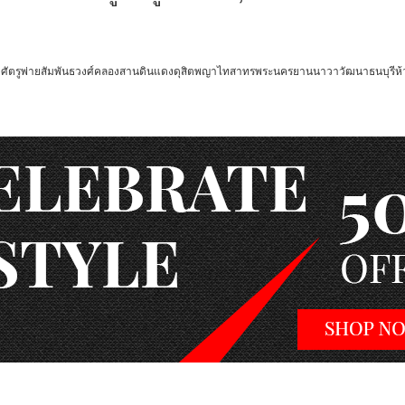
ัตรูพ่าย
สัมพันธวงศ์
คลองสาน
ดินแดง
ดุสิต
พญาไท
สาทร
พระนคร
ยานนาวา
วัฒนา
ธนบุรี
ห