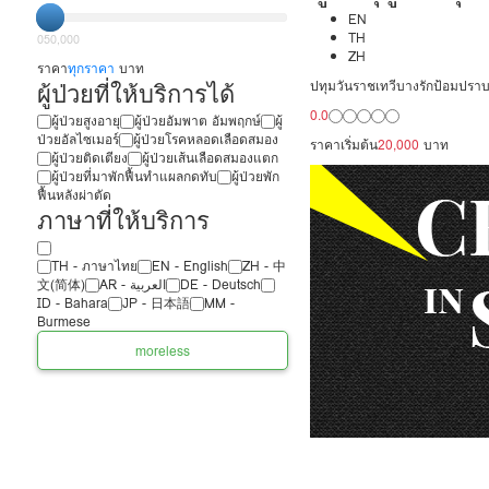
EN
TH
0
50,000
ZH
ราคา
ทุกราคา
บาท
ผู้ป่วยที่ให้บริการได้
ปทุมวัน
ราชเทวี
บางรัก
ป้อมปราบศ
0.0
ผู้ป่วยสูงอายุ
ผู้ป่วยอัมพาต อัมพฤกษ์
ผู้
ป่วยอัลไซเมอร์
ผู้ป่วยโรคหลอดเลือดสมอง
ราคาเริ่มต้น
20,000
บาท
ผู้ป่วยติดเตียง
ผู้ป่วยเส้นเลือดสมองแตก
ผู้ป่วยที่มาพักฟื้นทำแผลกดทับ
ผู้ป่วยพัก
ฟื้นหลังผ่าตัด
ภาษาที่ให้บริการ
TH - ‏ภาษาไทย
EN - English
ZH - 中
文(简体)
‏AR - ‏العربية‏
DE - Deutsch
ID - Bahara
JP - 日本語
MM -
Burmese
more
less