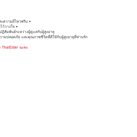
ละความมีไหวพริบ •
มไว้วางใจ •
สัมพันธ์ระหว่างผู้ดูแลกับผู้สูงอายุ
มปลอดภัย และคุณภาพชีวิตที่ดีให้กับผู้สูงอายุที่ท่านรัก
ับ ThaiElder นะคะ