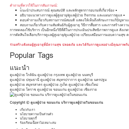
คำถามที่ควรใช้ในการสัมภาษณ์:
•
แนะนำประสบการณ์ คุณสมบัติ และหลักสูตรการอบรมที่เกี่ยวข้อง •
อธิบายแนวทางการดูแลผู้สูงอายุ/ดูแลผู้ป่วย กิจกรรม และแผนการดูแล •
ตอบคำถามเกี่ยวกับสถานการณ์สมมติ แสดงให้เห็นถึงทักษะการแก้ปัญหาแ
สอบถามเกี่ยวกับความสัมพันธ์กับผู้สูงอายุ วิธีการสื่อสาร และการสร้างควา
การทดลองใช้บริการ เป็นอีกหนึ่งวิธีที่ดีในการประเมินประสิทธิภาพการดูแล สังเกตปฏิ
การตัดสินใจเลือกบริการดูแลผู้สูงอายุ/ดูแลผู้ป่วย เปรียบเสมือนการมอบความสุข ควา
ร่วมสร้างสังคมผู้สูงอายุที่มีความสุข ปลอดภัย และได้รับการดูแลอย่างมีคุณภาพก
Popular Tags
แนะนำ
ดูแลผู้ป่วย ใกล้ฉัน
ดูแลผู้ป่วย กรุงเทพ
ดูแลผู้ป่วย นนทบุรี
ดูแลผู้ป่วย ปทุมธานี
ดูแลผู้ป่วย สมุทรปราการ
ดูแลผู้ป่วย นครปฐม
ดูแลผู้ป่วย สมุทรสาคร
ดูแลผู้ป่วย ภูเก็ต
ดูแลผู้ป่วย เชียงใหม่
ดูแลผู้ป่วย โคราช
ดูแลผู้ป่วย ขอนแก่น
ดูแลผู้ป่วย เชียงราย
Copyright © ดูแลผู้ป่วย ขอนแก่น บริการดูแลผู้ป่วยในขอนแก่น
เกี่ยวกับเรา
นโยบายความเป็นส่วนตัว
นโยบายคุกกี้
ร้องเรียนเนื้อหาไม่เหมาะสม