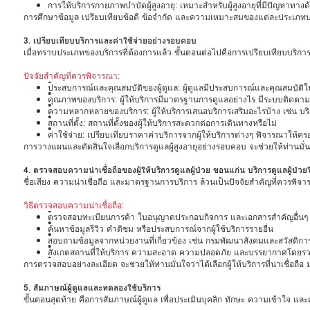
การให้บริการกายภาพบำบัดผู้สูงอายุ: เหมาะสำหรับผู้สูงอายุที่มีปัญหาท
การศึกษาข้อมูล เปรียบเทียบข้อดี ข้อจำกัด และความเหมาะสมของแต่ละประเภทบริกา
3. เปรียบเทียบบริการและค่าใช้จ่ายอย่างรอบคอบ
เมื่อทราบประเภทของบริการที่ต้องการแล้ว ขั้นตอนต่อไปคือการเปรียบเทียบบริการแ
ปัจจัยสำคัญที่ควรพิจารณา:
•
ประสบการณ์และคุณสมบัติของผู้ดูแล: ผู้ดูแลมีประสบการณ์และคุณสมบัติในการ
•
คุณภาพของบริการ: ผู้ให้บริการมีมาตรฐานการดูแลอย่างไร มีระบบติดตามและ
•
ความหลากหลายของบริการ: ผู้ให้บริการเสนอบริการเสริมอะไรบ้าง เช่น บ
•
สถานที่ตั้ง: สถานที่ตั้งของผู้ให้บริการสะดวกต่อการเดินทางหรือไม่
•
ค่าใช้จ่าย: เปรียบเทียบราคาค่าบริการจากผู้ให้บริการต่างๆ พิจารณาให้ครอ
การวางแผนและตัดสินใจเลือกบริการดูแลผู้สูงอายุอย่างรอบคอบ จะช่วยให้ท่านมั่นใจ
4. ตรวจสอบความน่าเชื่อถือของผู้ให้บริการดูแลผู้ป่วย ขอนแก่น บริการดูแลผู้ป่
ชื่อเสียง ความน่าเชื่อถือ และมาตรฐานการบริการ ล้วนเป็นปัจจัยสำคัญที่ควรพิจ
วิธีตรวจสอบความน่าเชื่อถือ:
•
ตรวจสอบทะเบียนการค้า ใบอนุญาตประกอบกิจการ และเอกสารสำคัญอื่นๆ ขอ
•
ค้นหาข้อมูลรีวิว คำติชม หรือประสบการณ์จากผู้ใช้บริการรายอื่น
•
สอบถามข้อมูลจากหน่วยงานที่เกี่ยวข้อง เช่น กรมพัฒนาสังคมและสวัสดิการ
•
สังเกตสถานที่ให้บริการ ความสะอาด ความปลอดภัย และบรรยากาศโดยร
•
การตรวจสอบอย่างละเอียด จะช่วยให้ท่านมั่นใจว่าได้เลือกผู้ให้บริการที่น่าเชื่อถื
5. สัมภาษณ์ผู้ดูแลและทดลองใช้บริการ
ขั้นตอนสุดท้าย คือการสัมภาษณ์ผู้ดูแล เพื่อประเมินบุคลิก ทักษะ ความเข้าใจ และควา