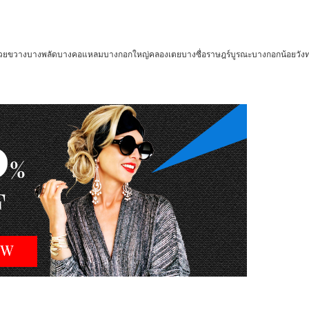
้วยขวาง
บางพลัด
บางคอแหลม
บางกอกใหญ่
คลองเตย
บางซื่อ
ราษฎร์บูรณะ
บางกอกน้อย
วัง