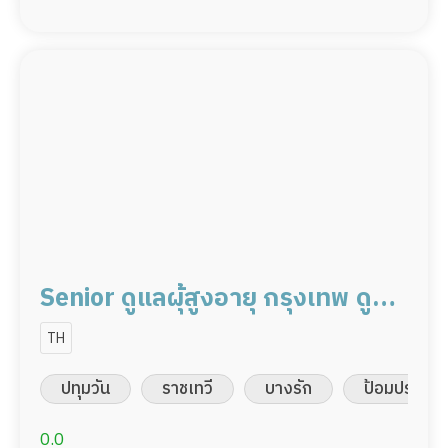
Senior ดูแลผุ้สูงอายุ กรุงเทพ ดูแล
ผู้ป่วย 30,000 /เดือน มี
TH
ประสบการณ์ เป็นพยาบาล พร้อม
ปทุมวัน
ราชเทวี
บางรัก
ป้อมปราบศัต
ดูแล
0.0