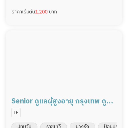
ราคาเริ่มต้น
1,200
บาท
Senior ดูแลผุ้สูงอายุ กรุงเทพ ดูแล
ผู้ป่วย 22,000/เดือน มืออาชีพ
TH
พร้อมดูแล
ปทุมวัน
ราชเทวี
บางรัก
ป้อมปราบศัต