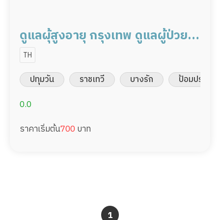
ดูแลผุ้สูงอายุ กรุงเทพ ดูแลผู้ป่วย
20,000/เดือน มืออาชีพ พร้อม
TH
ทำงาน
ปทุมวัน
ราชเทวี
บางรัก
ป้อมปราบศัต
0.0
ราคาเริ่มต้น
700
บาท
1