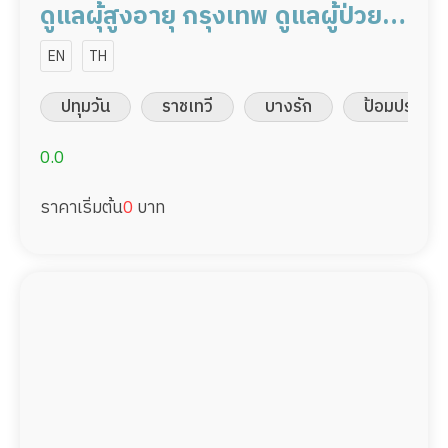
ดูแลผุ้สูงอายุ กรุงเทพ ดูแลผู้ป่วย
24,000/เดือน มืออาชีพ ได้ภาษา
EN
TH
รับต่างชาติ
ปทุมวัน
ราชเทวี
บางรัก
ป้อมปราบศัต
0.0
ราคาเริ่มต้น
0
บาท