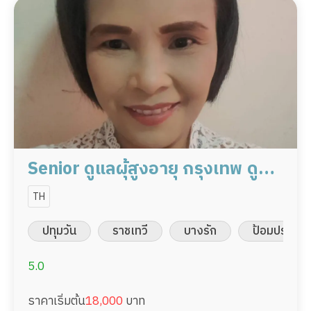
Senior ดูแลผุ้สูงอายุ กรุงเทพ ดูแล
ผู้ป่วย 18,000/เดือน มืออาชีพ
TH
พร้อมดูแล
ปทุมวัน
ราชเทวี
บางรัก
ป้อมปราบศัต
5.0
ราคาเริ่มต้น
18,000
บาท