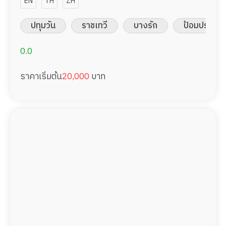
ป่วย 20,000/เดือน มืออาชีพ ได้
EN
TH
ZH
ภาษา รับต่างชาติ
ปทุมวัน
ราชเทวี
บางรัก
ป้อมปราบศัต
0.0
ราคาเริ่มต้น
20,000
บาท