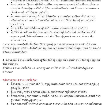
การดูแลผู้สูงอายุ/ดูแลผู้ป่วยเพียงใด ผ่านการอบรมหลักสูตรที่เกี่ยวข้องหรือไม่
•
คุณภาพของบริการ: ผู้ให้บริการมีมาตรฐานการดูแลอย่างไร มีระบบติดตาม
และประเมินผลผู้ดูแลหรือไม่ มีกิจกรรมส่งเสริมสุขภาพ สันทนาการ และการ
เข้าสังคมสำหรับผู้สูงอายุหรือไม่
•
ความหลากหลายของบริการ: ผู้ให้บริการเสนอบริการเสริมอะไรบ้าง เช่น
บริการทำความสะอาดบ้าน บริการทำอาหาร บริการรับส่งผู้สูงอายุไปพบ
แพทย์ ฯลฯ
•
สถานที่ตั้ง: สถานที่ตั้งของผู้ให้บริการสะดวกต่อการเดินทางหรือไม่
•
ค่าใช้จ่าย: เปรียบเทียบราคาค่าบริการจากผู้ให้บริการต่างๆ พิจารณาให้
ครอบคลุมค่าใช้จ่ายทั้งหมด เช่น ค่าบริการผู้ดูแล ค่าอาหาร ค่ายา ค่า
อุปกรณ์ ฯลฯ
การวางแผนและตัดสินใจเลือกบริการดูแลผู้สูงอายุอย่างรอบคอบ จะช่วยให้ท่าน
มั่นใจว่าผู้สูงอายุที่ท่านรักได้รับการดูแลอย่างมีคุณภาพ มีความสุข ปลอดภัย และใช้
ชีวิตอย่างสมศักดิ์ศรี
4. ตรวจสอบความน่าเชื่อถือของผู้ให้บริการดูแลผู้ป่วย ยานนาวา บริการดูแลผู้ป่วย
ในยานนาวา
ชื่อเสียง ความน่าเชื่อถือ และมาตรฐานการบริการ ล้วนเป็นปัจจัยสำคัญที่ควร
พิจารณา
วิธีตรวจสอบความน่าเชื่อถือ:
•
ตรวจสอบทะเบียนการค้า ใบอนุญาตประกอบกิจการ และเอกสารสำคัญอื่นๆ
ของผู้ให้บริการ
•
ค้นหาข้อมูลรีวิว คำติชม หรือประสบการณ์จากผู้ใช้บริการรายอื่น
•
สอบถามข้อมูลจากหน่วยงานที่เกี่ยวข้อง เช่น กรมพัฒนาสังคมและสวัสดิการ
สมาคมบ้านพักผู้สูงอายุไทย
•
สังเกตสถานที่ให้บริการ ความสะอาด ความปลอดภัย และบรรยากาศโดยรวม