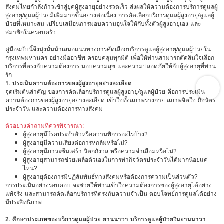
สังคมไทยกำลังก้าวเข้าสู่ยุคผู้สูงอายุอย่างรวดเร็ว ส่งผลให้ความต้องการบริการดูแลผู้
สูงอายุ/ดูแลผู้ป่วยมีเพิ่มมากขึ้นอย่างต่อเนื่อง การคัดเลือกบริการดูแลผู้สูงอายุ/ดูแลผู้
ป่วยที่เหมาะสม เปรียบเสมือนการมอบความอุ่นใจให้กับทั้งตัวผู้สูงอายุเอง และ
สมาชิกในครอบครัว
คู่มือฉบับนี้จึงมุ่งมั่นนำเสนอแนวทางการคัดเลือกบริการดูแลผู้สูงอายุ/ดูแลผู้ป่วยใน
กรุงเทพมหานคร อย่างมืออาชีพ ครอบคลุมทุกมิติ เพื่อให้ท่านสามารถตัดสินใจเลือก
บริการที่ตรงกับความต้องการ มอบความสุข และความปลอดภัยให้กับผู้สูงอายุที่ท่าน
รัก
1. ประเมินความต้องการของผู้สูงอายุอย่างละเอียด
จุดเริ่มต้นสำคัญ ของการคัดเลือกบริการดูแลผู้สูงอายุ/ดูแลผู้ป่วย คือการประเมิน
ความต้องการของผู้สูงอายุอย่างละเอียด เข้าใจทั้งสภาพร่างกาย สภาพจิตใจ กิจวัตร
ประจำวัน และความต้องการทางสังคม
ตัวอย่างคำถามที่ควรพิจารณา:
ผู้สูงอายุมีโรคประจำตัวหรือความพิการอะไรบ้าง?
ผู้สูงอายุมีความเสี่ยงต่อการหกล้มหรือไม่?
ผู้สูงอายุมีภาวะซึมเศร้า วิตกกังวล หรือความจำเสื่อมหรือไม่?
ผู้สูงอายุสามารถช่วยเหลือตัวเองในการทำกิจวัตรประจำวันได้มากน้อยแค่
ไหน?
ผู้สูงอายุต้องการมีปฏิสัมพันธ์ทางสังคมหรือต้องการความเป็นส่วนตัว?
การประเมินอย่างรอบคอบ จะช่วยให้ท่านเข้าใจความต้องการของผู้สูงอายุได้อย่าง
แท้จริง และสามารถคัดเลือกบริการที่ตรงกับความจำเป็น ตอบโจทย์การดูแลได้อย่าง
มีประสิทธิภาพ
2. ศึกษาประเภทของบริการดูแลผู้ป่วย ยานนาวา บริการดูแลผู้ป่วยในยานนาวา