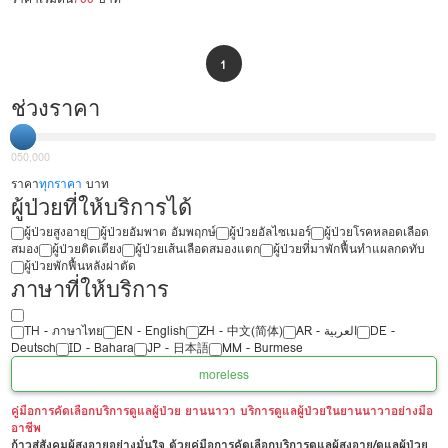
1
ช่วงราคา
0
50,000
ราคา
ทุกราคา
บาท
ผู้ป่วยที่ให้บริการได้
ผู้ป่วยสูงอายุ
ผู้ป่วยอัมพาต อัมพฤกษ์
ผู้ป่วยอัลไซเมอร์
ผู้ป่วยโรคหลอดเลือด
สมอง
ผู้ป่วยติดเตียง
ผู้ป่วยเส้นเลือดสมองแตก
ผู้ป่วยที่มาพักฟื้นทำแผลกดทับ
ผู้ป่วยพักฟื้นหลังผ่าตัด
ภาษาที่ให้บริการ
TH - ‏ภาษาไทย
EN - English
ZH - 中文(简体)
‏AR - ‏العربية‏
DE -
Deutsch
ID - Bahara
JP - 日本語
MM - Burmese
more
less
คู่มือการคัดเลือกบริการดูแลผู้ป่วย ยานนาวา บริการดูแลผู้ป่วยในยานนาวาอย่างมือ
อาชีพ
ก้าวสู่สังคมผู้สูงอายุอย่างมั่นใจ ด้วยคู่มือการคัดเลือกบริการดูแลผู้สูงอายุ/ดูแลผู้ป่วย