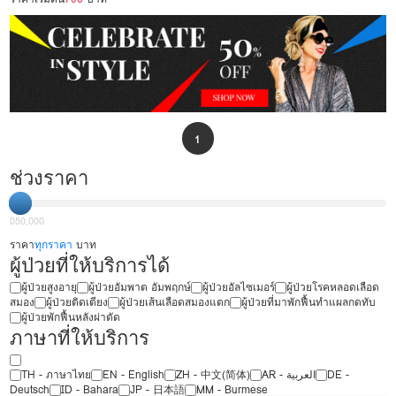
1
ช่วงราคา
0
50,000
ราคา
ทุกราคา
บาท
ผู้ป่วยที่ให้บริการได้
ผู้ป่วยสูงอายุ
ผู้ป่วยอัมพาต อัมพฤกษ์
ผู้ป่วยอัลไซเมอร์
ผู้ป่วยโรคหลอดเลือด
สมอง
ผู้ป่วยติดเตียง
ผู้ป่วยเส้นเลือดสมองแตก
ผู้ป่วยที่มาพักฟื้นทำแผลกดทับ
ผู้ป่วยพักฟื้นหลังผ่าตัด
ภาษาที่ให้บริการ
TH - ‏ภาษาไทย
EN - English
ZH - 中文(简体)
‏AR - ‏العربية‏
DE -
Deutsch
ID - Bahara
JP - 日本語
MM - Burmese