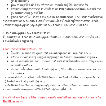
ของผู้ให้บริการ
•
ค้นหาข้อมูลรีวิว คำติชม หรือประสบการณ์จากผู้ใช้บริการรายอื่น
•
สอบถามข้อมูลจากหน่วยงานที่เกี่ยวข้อง เช่น กรมพัฒนาสังคมและสวัสดิการ
สมาคมบ้านพักผู้สูงอายุไทย
•
สังเกตสถานที่ให้บริการ ความสะอาด ความปลอดภัย และบรรยากาศโดยรวม
•
การตรวจสอบอย่างละเอียด จะช่วยให้ท่านมั่นใจว่าได้เลือกผู้ให้บริการที่น่าเชื่อถือ
มอบบริการดูแลผู้สูงอายุ/ดูแลผู้ป่วยอย่างมีคุณภาพ และมีความปลอดภัย
5. สัมภาษณ์ผู้ดูแลและทดลองใช้บริการ
ขั้นตอนสุดท้าย คือการสัมภาษณ์ผู้ดูแล เพื่อประเมินบุคลิก ทักษะ ความเข้าใจ และ
ความใส่ใจที่มีต่อผู้สูงอายุ
คำถามที่ควรใช้ในการสัมภาษณ์:
•
แนะนำประสบการณ์ คุณสมบัติ และหลักสูตรการอบรมที่เกี่ยวข้อง •
อธิบายแนวทางการดูแลผู้สูงอายุ/ดูแลผู้ป่วย กิจกรรม และแผนการดูแล •
ตอบคำถามเกี่ยวกับสถานการณ์สมมติ แสดงให้เห็นถึงทักษะการแก้ปัญหาและ
ความมีไหวพริบ •
สอบถามเกี่ยวกับความสัมพันธ์กับผู้สูงอายุ วิธีการสื่อสาร และการสร้างความ
ไว้วางใจ •
การทดลองใช้บริการ เป็นอีกหนึ่งวิธีที่ดีในการประเมินประสิทธิภาพการดูแล สังเกต
ปฏิสัมพันธ์ระหว่างผู้ดูแลกับผู้สูงอายุ
การตัดสินใจเลือกบริการดูแลผู้สูงอายุ/ดูแลผู้ป่วย เปรียบเสมือนการมอบความสุข
ความปลอดภัย และคุณภาพชีวิตที่ดีให้กับผู้สูงอายุที่ท่านรัก
ร่วมสร้างสังคมผู้สูงอายุที่มีความสุข ปลอดภัย และได้รับการดูแลอย่างมีคุณภาพกับ
ThaiElder นะคะ