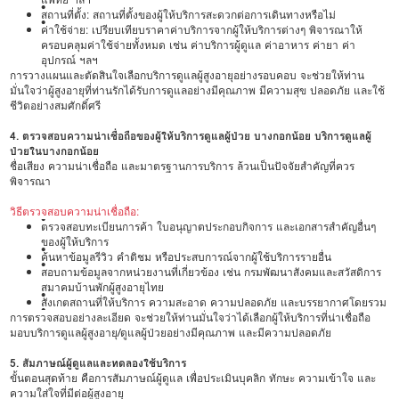
•
สถานที่ตั้ง: สถานที่ตั้งของผู้ให้บริการสะดวกต่อการเดินทางหรือไม่
•
ค่าใช้จ่าย: เปรียบเทียบราคาค่าบริการจากผู้ให้บริการต่างๆ พิจารณาให้
ครอบคลุมค่าใช้จ่ายทั้งหมด เช่น ค่าบริการผู้ดูแล ค่าอาหาร ค่ายา ค่า
อุปกรณ์ ฯลฯ
การวางแผนและตัดสินใจเลือกบริการดูแลผู้สูงอายุอย่างรอบคอบ จะช่วยให้ท่าน
มั่นใจว่าผู้สูงอายุที่ท่านรักได้รับการดูแลอย่างมีคุณภาพ มีความสุข ปลอดภัย และใช้
ชีวิตอย่างสมศักดิ์ศรี
4. ตรวจสอบความน่าเชื่อถือของผู้ให้บริการดูแลผู้ป่วย บางกอกน้อย บริการดูแลผู้
ป่วยในบางกอกน้อย
ชื่อเสียง ความน่าเชื่อถือ และมาตรฐานการบริการ ล้วนเป็นปัจจัยสำคัญที่ควร
พิจารณา
วิธีตรวจสอบความน่าเชื่อถือ:
•
ตรวจสอบทะเบียนการค้า ใบอนุญาตประกอบกิจการ และเอกสารสำคัญอื่นๆ
ของผู้ให้บริการ
•
ค้นหาข้อมูลรีวิว คำติชม หรือประสบการณ์จากผู้ใช้บริการรายอื่น
•
สอบถามข้อมูลจากหน่วยงานที่เกี่ยวข้อง เช่น กรมพัฒนาสังคมและสวัสดิการ
สมาคมบ้านพักผู้สูงอายุไทย
•
สังเกตสถานที่ให้บริการ ความสะอาด ความปลอดภัย และบรรยากาศโดยรวม
•
การตรวจสอบอย่างละเอียด จะช่วยให้ท่านมั่นใจว่าได้เลือกผู้ให้บริการที่น่าเชื่อถือ
มอบบริการดูแลผู้สูงอายุ/ดูแลผู้ป่วยอย่างมีคุณภาพ และมีความปลอดภัย
5. สัมภาษณ์ผู้ดูแลและทดลองใช้บริการ
ขั้นตอนสุดท้าย คือการสัมภาษณ์ผู้ดูแล เพื่อประเมินบุคลิก ทักษะ ความเข้าใจ และ
ความใส่ใจที่มีต่อผู้สูงอายุ