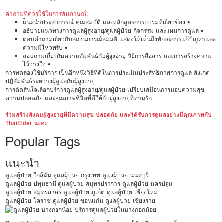
คำถามที่ควรใช้ในการสัมภาษณ์:
•
แนะนำประสบการณ์ คุณสมบัติ และหลักสูตรการอบรมที่เกี่ยวข้อง •
อธิบายแนวทางการดูแลผู้สูงอายุ/ดูแลผู้ป่วย กิจกรรม และแผนการดูแล •
ตอบคำถามเกี่ยวกับสถานการณ์สมมติ แสดงให้เห็นถึงทักษะการแก้ปัญหาและ
ความมีไหวพริบ •
สอบถามเกี่ยวกับความสัมพันธ์กับผู้สูงอายุ วิธีการสื่อสาร และการสร้างความ
ไว้วางใจ •
การทดลองใช้บริการ เป็นอีกหนึ่งวิธีที่ดีในการประเมินประสิทธิภาพการดูแล สังเกต
ปฏิสัมพันธ์ระหว่างผู้ดูแลกับผู้สูงอายุ
การตัดสินใจเลือกบริการดูแลผู้สูงอายุ/ดูแลผู้ป่วย เปรียบเสมือนการมอบความสุข
ความปลอดภัย และคุณภาพชีวิตที่ดีให้กับผู้สูงอายุที่ท่านรัก
ร่วมสร้างสังคมผู้สูงอายุที่มีความสุข ปลอดภัย และได้รับการดูแลอย่างมีคุณภาพกับ
ThaiElder นะคะ
Popular Tags
แนะนำ
ดูแลผู้ป่วย ใกล้ฉัน
ดูแลผู้ป่วย กรุงเทพ
ดูแลผู้ป่วย นนทบุรี
ดูแลผู้ป่วย ปทุมธานี
ดูแลผู้ป่วย สมุทรปราการ
ดูแลผู้ป่วย นครปฐม
ดูแลผู้ป่วย สมุทรสาคร
ดูแลผู้ป่วย ภูเก็ต
ดูแลผู้ป่วย เชียงใหม่
ดูแลผู้ป่วย โคราช
ดูแลผู้ป่วย ขอนแก่น
ดูแลผู้ป่วย เชียงราย