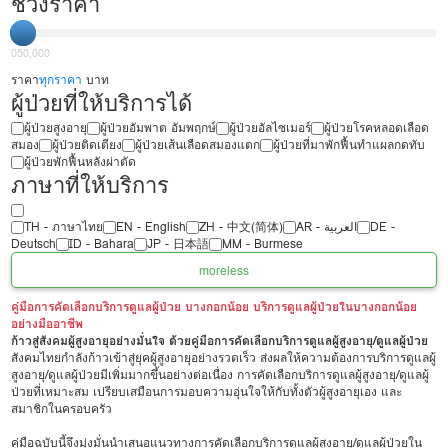
ช่วงราคา
0
50,000
ราคา
ทุกราคา
บาท
ผู้ป่วยที่ให้บริการได้
ผู้ป่วยสูงอายุ
ผู้ป่วยอัมพาต อัมพฤกษ์
ผู้ป่วยอัลไซเมอร์
ผู้ป่วยโรคหลอดเลือด
สมอง
ผู้ป่วยติดเตียง
ผู้ป่วยเส้นเลือดสมองแตก
ผู้ป่วยที่มาพักฟื้นทำแผลกดทับ
ผู้ป่วยพักฟื้นหลังผ่าตัด
ภาษาที่ให้บริการ
TH - ‏ภาษาไทย
EN - English
ZH - 中文(简体)
‏AR - ‏العربية‏
DE -
Deutsch
ID - Bahara
JP - 日本語
MM - Burmese
more
less
คู่มือการคัดเลือกบริการดูแลผู้ป่วย บางกอกน้อย บริการดูแลผู้ป่วยในบางกอกน้อย
อย่างมืออาชีพ
ก้าวสู่สังคมผู้สูงอายุอย่างมั่นใจ ด้วยคู่มือการคัดเลือกบริการดูแลผู้สูงอายุ/ดูแลผู้ป่วย
สังคมไทยกำลังก้าวเข้าสู่ยุคผู้สูงอายุอย่างรวดเร็ว ส่งผลให้ความต้องการบริการดูแลผู้
สูงอายุ/ดูแลผู้ป่วยมีเพิ่มมากขึ้นอย่างต่อเนื่อง การคัดเลือกบริการดูแลผู้สูงอายุ/ดูแลผู้
ป่วยที่เหมาะสม เปรียบเสมือนการมอบความอุ่นใจให้กับทั้งตัวผู้สูงอายุเอง และ
สมาชิกในครอบครัว
คู่มือฉบับนี้จึงมุ่งมั่นนำเสนอแนวทางการคัดเลือกบริการดูแลผู้สูงอายุ/ดูแลผู้ป่วยใน