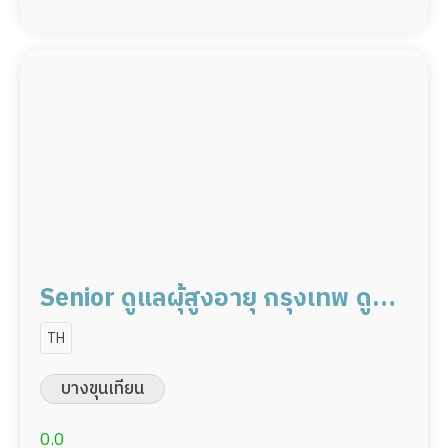
Senior ดูแลผุ้สูงอายุ กรุงเทพ ดูแล
ผู้ป่วย 30,000 /เดือน มี
TH
ประสบการณ์ เป็นพยาบาล พร้อม
บางขุนเทียน
ดูแล
0.0