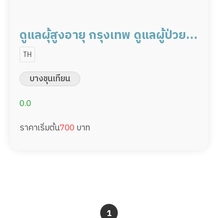
ดูแลผุ้สูงอายุ กรุงเทพ ดูแลผู้ป่วย
20,000/เดือน มืออาชีพ พร้อม
TH
ทำงาน
บางขุนเทียน
0.0
ราคาเริ่มต้น
700
บาท
1