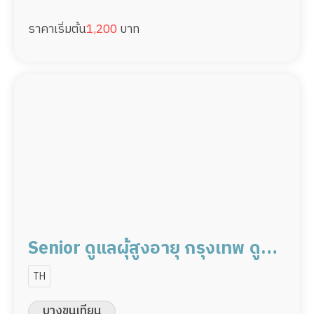
ราคาเริ่มต้น
1,200
บาท
Senior ดูแลผุ้สูงอายุ กรุงเทพ ดูแล
ผู้ป่วย 22,000/เดือน มืออาชีพ
TH
พร้อมดูแล
บางขุนเทียน