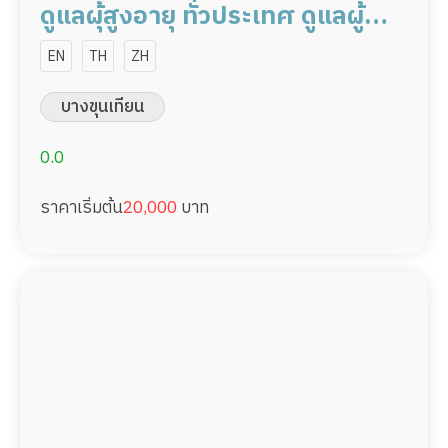
ดูแลผุ้สูงอายุ ทั่วประเทศ ดูแลผู้
ป่วย 20,000/เดือน มืออาชีพ ได้
EN
TH
ZH
ภาษา รับต่างชาติ
บางขุนเทียน
0.0
ราคาเริ่มต้น
20,000
บาท