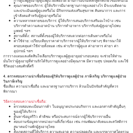
การดูแลผู้สูงอายุ/ดูแลผู้ป่วยเพียงใด ผ่านการอบรมหลักสูตรที่เกี่ยวข้องหรือไม่
•
คุณภาพของบริการ: ผู้ให้บริการมีมาตรฐานการดูแลอย่างไร มีระบบติดตาม
และประเมินผลผู้ดูแลหรือไม่ มีกิจกรรมส่งเสริมสุขภาพ สันทนาการ และการ
เข้าสังคมสำหรับผู้สูงอายุหรือไม่
•
ความหลากหลายของบริการ: ผู้ให้บริการเสนอบริการเสริมอะไรบ้าง เช่น
บริการทำความสะอาดบ้าน บริการทำอาหาร บริการรับส่งผู้สูงอายุไปพบ
แพทย์ ฯลฯ
•
สถานที่ตั้ง: สถานที่ตั้งของผู้ให้บริการสะดวกต่อการเดินทางหรือไม่
•
ค่าใช้จ่าย: เปรียบเทียบราคาค่าบริการจากผู้ให้บริการต่างๆ พิจารณาให้
ครอบคลุมค่าใช้จ่ายทั้งหมด เช่น ค่าบริการผู้ดูแล ค่าอาหาร ค่ายา ค่า
อุปกรณ์ ฯลฯ
การวางแผนและตัดสินใจเลือกบริการดูแลผู้สูงอายุอย่างรอบคอบ จะช่วยให้ท่าน
มั่นใจว่าผู้สูงอายุที่ท่านรักได้รับการดูแลอย่างมีคุณภาพ มีความสุข ปลอดภัย และใช้
ชีวิตอย่างสมศักดิ์ศรี
4. ตรวจสอบความน่าเชื่อถือของผู้ให้บริการดูแลผู้ป่วย ภาษีเจริญ บริการดูแลผู้ป่วย
ในภาษีเจริญ
ชื่อเสียง ความน่าเชื่อถือ และมาตรฐานการบริการ ล้วนเป็นปัจจัยสำคัญที่ควร
พิจารณา
วิธีตรวจสอบความน่าเชื่อถือ:
•
ตรวจสอบทะเบียนการค้า ใบอนุญาตประกอบกิจการ และเอกสารสำคัญอื่นๆ
ของผู้ให้บริการ
•
ค้นหาข้อมูลรีวิว คำติชม หรือประสบการณ์จากผู้ใช้บริการรายอื่น
•
สอบถามข้อมูลจากหน่วยงานที่เกี่ยวข้อง เช่น กรมพัฒนาสังคมและสวัสดิการ
สมาคมบ้านพักผู้สูงอายุไทย
•
สังเกตสถานที่ให้บริการ ความสะอาด ความปลอดภัย และบรรยากาศโดยรวม