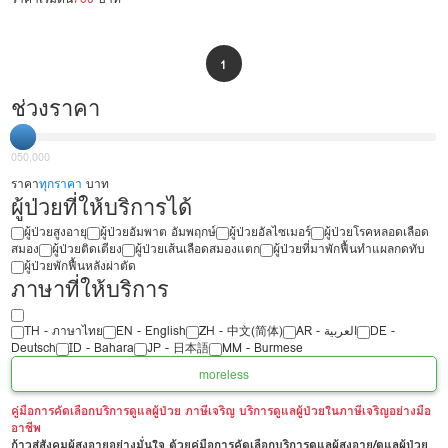
1
ช่วงราคา
0
50,000
ราคา
ทุกราคา
บาท
ผู้ป่วยที่ให้บริการได้
ผู้ป่วยสูงอายุ
ผู้ป่วยอัมพาต อัมพฤกษ์
ผู้ป่วยอัลไซเมอร์
ผู้ป่วยโรคหลอดเลือด
สมอง
ผู้ป่วยติดเตียง
ผู้ป่วยเส้นเลือดสมองแตก
ผู้ป่วยที่มาพักฟื้นทำแผลกดทับ
ผู้ป่วยพักฟื้นหลังผ่าตัด
ภาษาที่ให้บริการ
TH - ‏ภาษาไทย
EN - English
ZH - 中文(简体)
‏AR - ‏العربية‏
DE -
Deutsch
ID - Bahara
JP - 日本語
MM - Burmese
more
less
คู่มือการคัดเลือกบริการดูแลผู้ป่วย ภาษีเจริญ บริการดูแลผู้ป่วยในภาษีเจริญอย่างมือ
อาชีพ
ก้าวสู่สังคมผู้สูงอายุอย่างมั่นใจ ด้วยคู่มือการคัดเลือกบริการดูแลผู้สูงอายุ/ดูแลผู้ป่วย