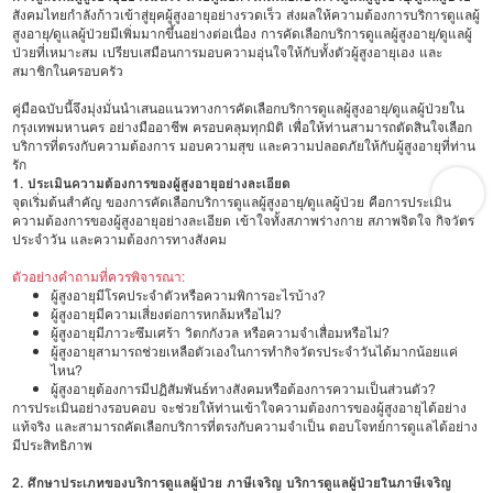
สังคมไทยกำลังก้าวเข้าสู่ยุคผู้สูงอายุอย่างรวดเร็ว ส่งผลให้ความต้องการบริการดูแลผู้
สูงอายุ/ดูแลผู้ป่วยมีเพิ่มมากขึ้นอย่างต่อเนื่อง การคัดเลือกบริการดูแลผู้สูงอายุ/ดูแลผู้
ป่วยที่เหมาะสม เปรียบเสมือนการมอบความอุ่นใจให้กับทั้งตัวผู้สูงอายุเอง และ
สมาชิกในครอบครัว
คู่มือฉบับนี้จึงมุ่งมั่นนำเสนอแนวทางการคัดเลือกบริการดูแลผู้สูงอายุ/ดูแลผู้ป่วยใน
กรุงเทพมหานคร อย่างมืออาชีพ ครอบคลุมทุกมิติ เพื่อให้ท่านสามารถตัดสินใจเลือก
บริการที่ตรงกับความต้องการ มอบความสุข และความปลอดภัยให้กับผู้สูงอายุที่ท่าน
รัก
1. ประเมินความต้องการของผู้สูงอายุอย่างละเอียด
จุดเริ่มต้นสำคัญ ของการคัดเลือกบริการดูแลผู้สูงอายุ/ดูแลผู้ป่วย คือการประเมิน
ความต้องการของผู้สูงอายุอย่างละเอียด เข้าใจทั้งสภาพร่างกาย สภาพจิตใจ กิจวัตร
ประจำวัน และความต้องการทางสังคม
ตัวอย่างคำถามที่ควรพิจารณา:
ผู้สูงอายุมีโรคประจำตัวหรือความพิการอะไรบ้าง?
ผู้สูงอายุมีความเสี่ยงต่อการหกล้มหรือไม่?
ผู้สูงอายุมีภาวะซึมเศร้า วิตกกังวล หรือความจำเสื่อมหรือไม่?
ผู้สูงอายุสามารถช่วยเหลือตัวเองในการทำกิจวัตรประจำวันได้มากน้อยแค่
ไหน?
ผู้สูงอายุต้องการมีปฏิสัมพันธ์ทางสังคมหรือต้องการความเป็นส่วนตัว?
การประเมินอย่างรอบคอบ จะช่วยให้ท่านเข้าใจความต้องการของผู้สูงอายุได้อย่าง
แท้จริง และสามารถคัดเลือกบริการที่ตรงกับความจำเป็น ตอบโจทย์การดูแลได้อย่าง
มีประสิทธิภาพ
2. ศึกษาประเภทของบริการดูแลผู้ป่วย ภาษีเจริญ บริการดูแลผู้ป่วยในภาษีเจริญ