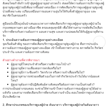
สังคมไทยกำลังก้าวเข้าสู่ยุคผู้สูงอายุอย่างรวดเร็ว ส่งผลให้ความต้องการบริการดูแลผู้
สูงอายุ/ดูแลผู้ป่วยมีเพิ่มมากขึ้นอย่างต่อเนื่อง การคัดเลือกบริการดูแลผู้สูงอายุ/ดูแลผู้
ป่วยที่เหมาะสม เปรียบเสมือนการมอบความอุ่นใจให้กับทั้งตัวผู้สูงอายุเอง และ
สมาชิกในครอบครัว
คู่มือฉบับนี้จึงมุ่งมั่นนำเสนอแนวทางการคัดเลือกบริการดูแลผู้สูงอายุ/ดูแลผู้ป่วยใน
กรุงเทพมหานคร อย่างมืออาชีพ ครอบคลุมทุกมิติ เพื่อให้ท่านสามารถตัดสินใจเลือก
บริการที่ตรงกับความต้องการ มอบความสุข และความปลอดภัยให้กับผู้สูงอายุที่ท่าน
รัก
1. ประเมินความต้องการของผู้สูงอายุอย่างละเอียด
จุดเริ่มต้นสำคัญ ของการคัดเลือกบริการดูแลผู้สูงอายุ/ดูแลผู้ป่วย คือการประเมิน
ความต้องการของผู้สูงอายุอย่างละเอียด เข้าใจทั้งสภาพร่างกาย สภาพจิตใจ กิจวัตร
ประจำวัน และความต้องการทางสังคม
ตัวอย่างคำถามที่ควรพิจารณา:
ผู้สูงอายุมีโรคประจำตัวหรือความพิการอะไรบ้าง?
ผู้สูงอายุมีความเสี่ยงต่อการหกล้มหรือไม่?
ผู้สูงอายุมีภาวะซึมเศร้า วิตกกังวล หรือความจำเสื่อมหรือไม่?
ผู้สูงอายุสามารถช่วยเหลือตัวเองในการทำกิจวัตรประจำวันได้มากน้อยแค่
ไหน?
ผู้สูงอายุต้องการมีปฏิสัมพันธ์ทางสังคมหรือต้องการความเป็นส่วนตัว?
การประเมินอย่างรอบคอบ จะช่วยให้ท่านเข้าใจความต้องการของผู้สูงอายุได้อย่าง
แท้จริง และสามารถคัดเลือกบริการที่ตรงกับความจำเป็น ตอบโจทย์การดูแลได้อย่าง
มีประสิทธิภาพ
2. ศึกษาประเภทของบริการดูแลผู้ป่วย คันนายาว บริการดูแลผู้ป่วยในคันนายาว