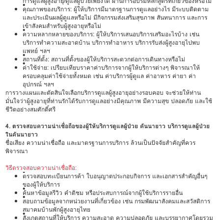
การดูแลผู้สูงอายุ/ดูแลผู้ป่วยเพียงใด ผ่านการอบรมหลักสูตรที่เกี่ยวข้องหรือไม่
•
คุณภาพของบริการ: ผู้ให้บริการมีมาตรฐานการดูแลอย่างไร มีระบบติดตาม
และประเมินผลผู้ดูแลหรือไม่ มีกิจกรรมส่งเสริมสุขภาพ สันทนาการ และการ
เข้าสังคมสำหรับผู้สูงอายุหรือไม่
•
ความหลากหลายของบริการ: ผู้ให้บริการเสนอบริการเสริมอะไรบ้าง เช่น
บริการทำความสะอาดบ้าน บริการทำอาหาร บริการรับส่งผู้สูงอายุไปพบ
แพทย์ ฯลฯ
•
สถานที่ตั้ง: สถานที่ตั้งของผู้ให้บริการสะดวกต่อการเดินทางหรือไม่
•
ค่าใช้จ่าย: เปรียบเทียบราคาค่าบริการจากผู้ให้บริการต่างๆ พิจารณาให้
ครอบคลุมค่าใช้จ่ายทั้งหมด เช่น ค่าบริการผู้ดูแล ค่าอาหาร ค่ายา ค่า
อุปกรณ์ ฯลฯ
การวางแผนและตัดสินใจเลือกบริการดูแลผู้สูงอายุอย่างรอบคอบ จะช่วยให้ท่าน
มั่นใจว่าผู้สูงอายุที่ท่านรักได้รับการดูแลอย่างมีคุณภาพ มีความสุข ปลอดภัย และใช้
ชีวิตอย่างสมศักดิ์ศรี
4. ตรวจสอบความน่าเชื่อถือของผู้ให้บริการดูแลผู้ป่วย คันนายาว บริการดูแลผู้ป่วย
ในคันนายาว
ชื่อเสียง ความน่าเชื่อถือ และมาตรฐานการบริการ ล้วนเป็นปัจจัยสำคัญที่ควร
พิจารณา
วิธีตรวจสอบความน่าเชื่อถือ:
•
ตรวจสอบทะเบียนการค้า ใบอนุญาตประกอบกิจการ และเอกสารสำคัญอื่นๆ
ของผู้ให้บริการ
•
ค้นหาข้อมูลรีวิว คำติชม หรือประสบการณ์จากผู้ใช้บริการรายอื่น
•
สอบถามข้อมูลจากหน่วยงานที่เกี่ยวข้อง เช่น กรมพัฒนาสังคมและสวัสดิการ
สมาคมบ้านพักผู้สูงอายุไทย
•
สังเกตสถานที่ให้บริการ ความสะอาด ความปลอดภัย และบรรยากาศโดยรวม