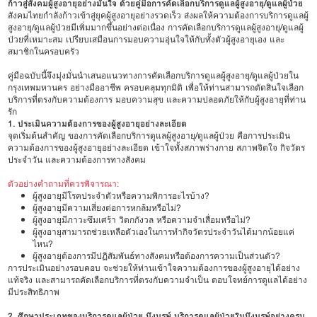
ก้าวสู่สังคมผู้สูงอายุอย่างมั่นใจ ด้วยคู่มือการคัดเลือกบริการดูแลผู้สูงอายุ/ดูแลผู้ป่วย
สังคมไทยกำลังก้าวเข้าสู่ยุคผู้สูงอายุอย่างรวดเร็ว ส่งผลให้ความต้องการบริการดูแลผู้
สูงอายุ/ดูแลผู้ป่วยมีเพิ่มมากขึ้นอย่างต่อเนื่อง การคัดเลือกบริการดูแลผู้สูงอายุ/ดูแลผู้
ป่วยที่เหมาะสม เปรียบเสมือนการมอบความอุ่นใจให้กับทั้งตัวผู้สูงอายุเอง และ
สมาชิกในครอบครัว
คู่มือฉบับนี้จึงมุ่งมั่นนำเสนอแนวทางการคัดเลือกบริการดูแลผู้สูงอายุ/ดูแลผู้ป่วยใน
กรุงเทพมหานคร อย่างมืออาชีพ ครอบคลุมทุกมิติ เพื่อให้ท่านสามารถตัดสินใจเลือก
บริการที่ตรงกับความต้องการ มอบความสุข และความปลอดภัยให้กับผู้สูงอายุที่ท่าน
รัก
1. ประเมินความต้องการของผู้สูงอายุอย่างละเอียด
จุดเริ่มต้นสำคัญ ของการคัดเลือกบริการดูแลผู้สูงอายุ/ดูแลผู้ป่วย คือการประเมิน
ความต้องการของผู้สูงอายุอย่างละเอียด เข้าใจทั้งสภาพร่างกาย สภาพจิตใจ กิจวัตร
ประจำวัน และความต้องการทางสังคม
ตัวอย่างคำถามที่ควรพิจารณา:
ผู้สูงอายุมีโรคประจำตัวหรือความพิการอะไรบ้าง?
ผู้สูงอายุมีความเสี่ยงต่อการหกล้มหรือไม่?
ผู้สูงอายุมีภาวะซึมเศร้า วิตกกังวล หรือความจำเสื่อมหรือไม่?
ผู้สูงอายุสามารถช่วยเหลือตัวเองในการทำกิจวัตรประจำวันได้มากน้อยแค่
ไหน?
ผู้สูงอายุต้องการมีปฏิสัมพันธ์ทางสังคมหรือต้องการความเป็นส่วนตัว?
การประเมินอย่างรอบคอบ จะช่วยให้ท่านเข้าใจความต้องการของผู้สูงอายุได้อย่าง
แท้จริง และสามารถคัดเลือกบริการที่ตรงกับความจำเป็น ตอบโจทย์การดูแลได้อย่าง
มีประสิทธิภาพ
2. ศึกษาประเภทของบริการดูแลผู้ป่วย บึงบูรพ์ บริการดูแลผู้ป่วยในบึงบูรพ์อย่างครบ