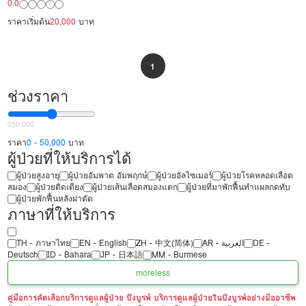
0.0
ราคาเริ่มต้น
20,000
บาท
1
ช่วงราคา
0
50,000
ราคา
0 - 50,000
บาท
ผู้ป่วยที่ให้บริการได้
ผู้ป่วยสูงอายุ
ผู้ป่วยอัมพาต อัมพฤกษ์
ผู้ป่วยอัลไซเมอร์
ผู้ป่วยโรคหลอดเลือด
สมอง
ผู้ป่วยติดเตียง
ผู้ป่วยเส้นเลือดสมองแตก
ผู้ป่วยที่มาพักฟื้นทำแผลกดทับ
ผู้ป่วยพักฟื้นหลังผ่าตัด
ภาษาที่ให้บริการ
TH - ‏ภาษาไทย
EN - English
ZH - 中文(简体)
‏AR - ‏العربية‏
DE -
Deutsch
ID - Bahara
JP - 日本語
MM - Burmese
more
less
คู่มือการคัดเลือกบริการดูแลผู้ป่วย บึงบูรพ์ บริการดูแลผู้ป่วยในบึงบูรพ์อย่างมืออาชีพ