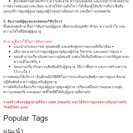
สังเกตสถานที่ให้บริการ ความสะอาด ความปลอดภัย และบรรยากาศโดยรวม
•
การตรวจสอบอย่างละเอียด จะช่วยให้ท่านมั่นใจว่าได้เลือกผู้ให้บริการที่น่าเชื่อถือ
มอบบริการดูแลผู้สูงอายุ/ดูแลผู้ป่วยอย่างมีคุณภาพ และมีความปลอดภัย
5. สัมภาษณ์ผู้ดูแลและทดลองใช้บริการ
ขั้นตอนสุดท้าย คือการสัมภาษณ์ผู้ดูแล เพื่อประเมินบุคลิก ทักษะ ความเข้าใจ และ
ความใส่ใจที่มีต่อผู้สูงอายุ
คำถามที่ควรใช้ในการสัมภาษณ์:
•
แนะนำประสบการณ์ คุณสมบัติ และหลักสูตรการอบรมที่เกี่ยวข้อง •
อธิบายแนวทางการดูแลผู้สูงอายุ/ดูแลผู้ป่วย กิจกรรม และแผนการดูแล •
ตอบคำถามเกี่ยวกับสถานการณ์สมมติ แสดงให้เห็นถึงทักษะการแก้ปัญหาและ
ความมีไหวพริบ •
สอบถามเกี่ยวกับความสัมพันธ์กับผู้สูงอายุ วิธีการสื่อสาร และการสร้างความ
ไว้วางใจ •
การทดลองใช้บริการ เป็นอีกหนึ่งวิธีที่ดีในการประเมินประสิทธิภาพการดูแล สังเกต
ปฏิสัมพันธ์ระหว่างผู้ดูแลกับผู้สูงอายุ
การตัดสินใจเลือกบริการดูแลผู้สูงอายุ/ดูแลผู้ป่วย เปรียบเสมือนการมอบความสุข
ความปลอดภัย และคุณภาพชีวิตที่ดีให้กับผู้สูงอายุที่ท่านรัก
ร่วมสร้างสังคมผู้สูงอายุที่มีความสุข ปลอดภัย และได้รับการดูแลอย่างมีคุณภาพกับ
ThaiElder นะคะ
Popular Tags
แนะนำ