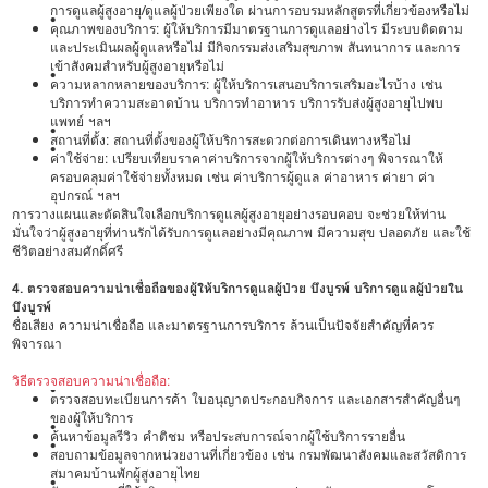
การดูแลผู้สูงอายุ/ดูแลผู้ป่วยเพียงใด ผ่านการอบรมหลักสูตรที่เกี่ยวข้องหรือไม่
•
คุณภาพของบริการ: ผู้ให้บริการมีมาตรฐานการดูแลอย่างไร มีระบบติดตาม
และประเมินผลผู้ดูแลหรือไม่ มีกิจกรรมส่งเสริมสุขภาพ สันทนาการ และการ
เข้าสังคมสำหรับผู้สูงอายุหรือไม่
•
ความหลากหลายของบริการ: ผู้ให้บริการเสนอบริการเสริมอะไรบ้าง เช่น
บริการทำความสะอาดบ้าน บริการทำอาหาร บริการรับส่งผู้สูงอายุไปพบ
แพทย์ ฯลฯ
•
สถานที่ตั้ง: สถานที่ตั้งของผู้ให้บริการสะดวกต่อการเดินทางหรือไม่
•
ค่าใช้จ่าย: เปรียบเทียบราคาค่าบริการจากผู้ให้บริการต่างๆ พิจารณาให้
ครอบคลุมค่าใช้จ่ายทั้งหมด เช่น ค่าบริการผู้ดูแล ค่าอาหาร ค่ายา ค่า
อุปกรณ์ ฯลฯ
การวางแผนและตัดสินใจเลือกบริการดูแลผู้สูงอายุอย่างรอบคอบ จะช่วยให้ท่าน
มั่นใจว่าผู้สูงอายุที่ท่านรักได้รับการดูแลอย่างมีคุณภาพ มีความสุข ปลอดภัย และใช้
ชีวิตอย่างสมศักดิ์ศรี
4. ตรวจสอบความน่าเชื่อถือของผู้ให้บริการดูแลผู้ป่วย บึงบูรพ์ บริการดูแลผู้ป่วยใน
บึงบูรพ์
ชื่อเสียง ความน่าเชื่อถือ และมาตรฐานการบริการ ล้วนเป็นปัจจัยสำคัญที่ควร
พิจารณา
วิธีตรวจสอบความน่าเชื่อถือ:
•
ตรวจสอบทะเบียนการค้า ใบอนุญาตประกอบกิจการ และเอกสารสำคัญอื่นๆ
ของผู้ให้บริการ
•
ค้นหาข้อมูลรีวิว คำติชม หรือประสบการณ์จากผู้ใช้บริการรายอื่น
•
สอบถามข้อมูลจากหน่วยงานที่เกี่ยวข้อง เช่น กรมพัฒนาสังคมและสวัสดิการ
สมาคมบ้านพักผู้สูงอายุไทย
•